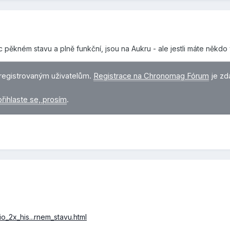
ěkném stavu a plně funkční, jsou na Aukru - ale jestli máte někdo
registrovaným uživatelům.
Registrace na Chronomag Fórum
je zd
přihlaste se, prosím
.
o_2x_his...rnem_stavu.html