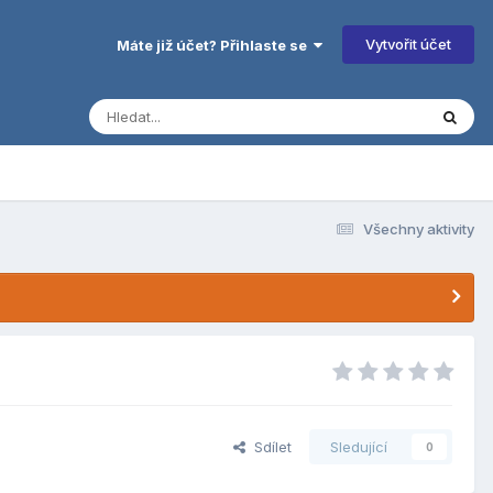
Vytvořit účet
Máte již účet? Přihlaste se
Všechny aktivity
Sdílet
Sledující
0