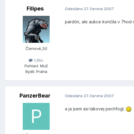
Filipes
Odesláno
27. června 2007
pardón, ale aukce končila v 7hod r
Členové_50
1,6tis.
Pohlaví:
Muž
Bydlí:
Praha
PanzerBear
Odesláno
27. června 2007
a ja jsem asi takovej pechfogl.