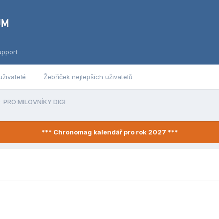
upport
uživatelé
Žebříček nejlepších uživatelů
PRO MILOVNÍKY DIGI
*** Chronomag kalendář pro rok 2027 ***