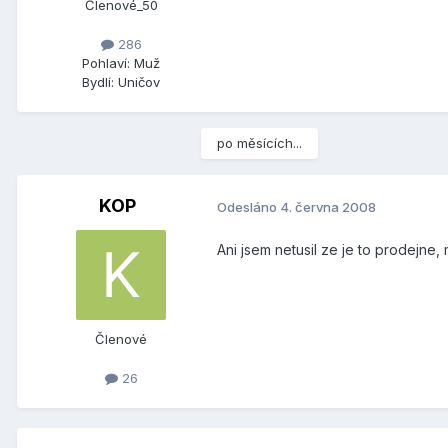
Členové_50
286
Pohlaví:
Muž
Bydlí:
Uničov
po měsících...
KOP
Odesláno
4. června 2008
Ani jsem netusil ze je to prodejne
Členové
26