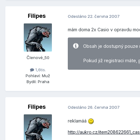
Filipes
Odesláno
22. června 2007
mám doma 2x Casio v opravdu moc p
Obsah je dostupný pouze 
Členové_50
Pokud již registraci máte,
1,6tis.
Pohlaví:
Muž
Bydlí:
Praha
Filipes
Odesláno
26. června 2007
reklamáá
http://aukro.cz/item208622661_casi