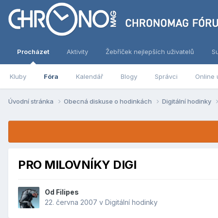
Procházet
Aktivity
Žebříček nejlepších uživatelů
S
Kluby
Fóra
Kalendář
Blogy
Správci
Online 
Úvodní stránka
Obecná diskuse o hodinkách
Digitální hodinky
PRO MILOVNÍKY DIGI
Od
Filipes
22. června 2007
v
Digitální hodinky