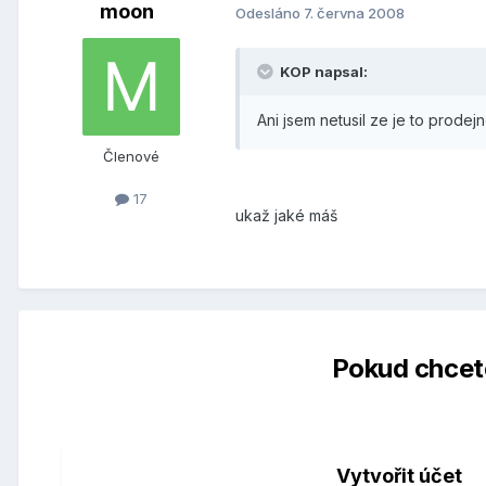
moon
Odesláno
7. června 2008
KOP napsal:
Ani jsem netusil ze je to prode
Členové
17
ukaž jaké máš
Pokud chcete
Vytvořit účet