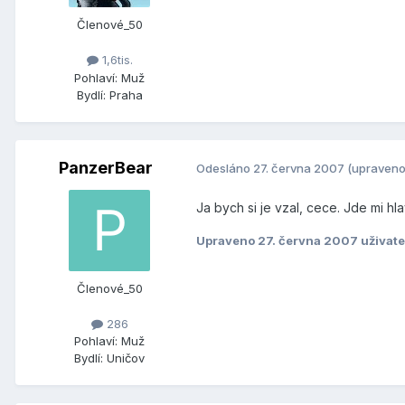
Členové_50
1,6tis.
Pohlaví:
Muž
Bydlí:
Praha
PanzerBear
Odesláno
27. června 2007
(upraveno
Ja bych si je vzal, cece. Jde mi hla
Upraveno
27. června 2007
uživat
Členové_50
286
Pohlaví:
Muž
Bydlí:
Uničov