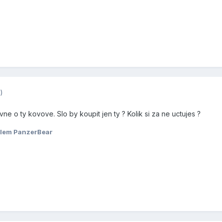
)
vne o ty kovove. Slo by koupit jen ty ? Kolik si za ne uctujes ?
elem PanzerBear