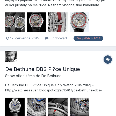
aukci přistály na mé ruce. Neznám vhodnějšího kandidáta.
Vacheron Constantin Métiers d?Art Mécaniques Ajourées Only
Watch 2015 zdroj - http://www.lacotedesmontres.com/actu/La-
montre-Vacheron-Constantin-Metiers-d-Art-Mecan...
12. července 2015
3 odpovědi
Only Watch 2015
De Bethune DBS Pi?ce Unique
Snow
přidal téma do
De Bethune
De Bethune DBS Pi?ce Unique Only Watch 2015 zdroj -
http://watchesseven.blogspot.cz/2015/07/de-bethune-dbs-
piece-unique-only-watch.html