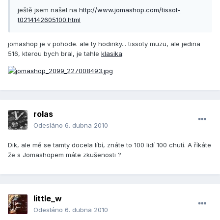
ještě jsem našel na
http://www.jomashop.com/tissot-
t0214142605100.html
jomashop je v pohode. ale ty hodinky... tissoty muzu, ale jedina
516, kterou bych bral, je tahle
klasika
:
rolas
Odesláno
6. dubna 2010
Dik, ale mě se tamty docela líbí, znáte to 100 lidí 100 chutí. A říkáte
že s Jomashopem máte zkušenosti ?
little_w
Odesláno
6. dubna 2010