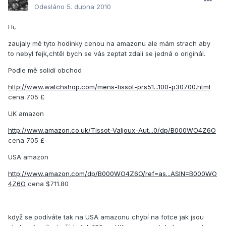
Odesláno
5. dubna 2010
Hi,
zaujaly mě tyto hodinky cenou na amazonu ale mám strach aby
to nebyl fejk,chtěl bych se vás zeptat zdali se jedná o originál.
Podle mě solidí obchod
http://www.watchshop.com/mens-tissot-prs51...100-p30700.html
cena 705 £
UK amazon
http://www.amazon.co.uk/Tissot-Valjoux-Aut...0/dp/B000WO4Z6O
cena 705 £
USA amazon
http://www.amazon.com/dp/B000WO4Z6O/ref=as...ASIN=B000WO
4Z6O
cena $711.80
když se podíváte tak na USA amazonu chybí na fotce jak jsou