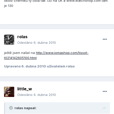
okolo ciferníku ty čísla tak 130 na UK a www.watchshop.com tam
je 130
rolas
Odesláno
6. dubna 2010
ještě jsem našel na
http://www.jomashop.com/tissot-
t0214142605100.html
Upraveno
6. dubna 2010
uživatelem rolas
little_w
Odesláno
6. dubna 2010
rolas napsal: