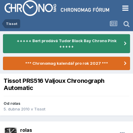
Tissot
+++++ Bert prodává Tudor Black Bay Chrono Pink
+++++
*** Chronomag kalendář pro rok 2027 ***
Tissot PRS516 Valjoux Chronograph
Automatic
Od
rolas
5. dubna 2010
v
Tissot
rolas