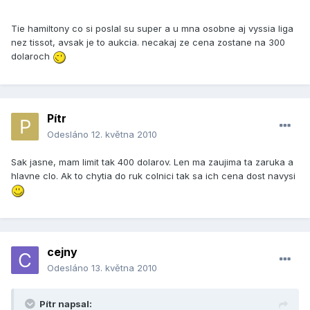
Tie hamiltony co si poslal su super a u mna osobne aj vyssia liga
nez tissot, avsak je to aukcia. necakaj ze cena zostane na 300
dolaroch
Pítr
Odesláno
12. května 2010
Sak jasne, mam limit tak 400 dolarov. Len ma zaujima ta zaruka a
hlavne clo. Ak to chytia do ruk colnici tak sa ich cena dost navysi
cejny
Odesláno
13. května 2010
Pítr napsal: