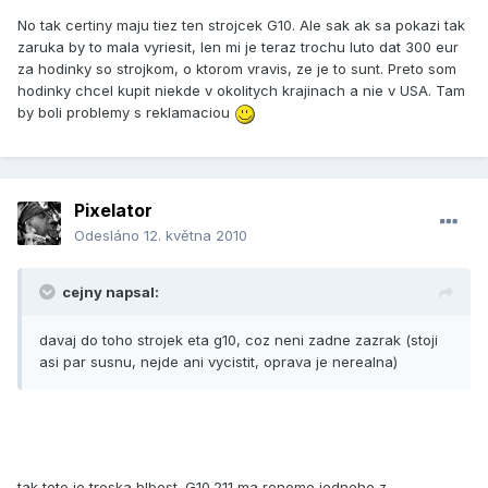
No tak certiny maju tiez ten strojcek G10. Ale sak ak sa pokazi tak
zaruka by to mala vyriesit, len mi je teraz trochu luto dat 300 eur
za hodinky so strojkom, o ktorom vravis, ze je to sunt. Preto som
hodinky chcel kupit niekde v okolitych krajinach a nie v USA. Tam
by boli problemy s reklamaciou
Pixelator
Odesláno
12. května 2010
cejny napsal:
davaj do toho strojek eta g10, coz neni zadne zazrak (stoji
asi par susnu, nejde ani vycistit, oprava je nerealna)
tak toto je troska blbost. G10.211 ma renome jedneho z