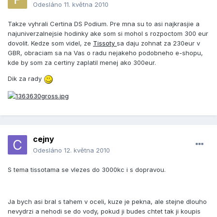
Odesláno
11. května 2010
Takze vyhrali Certina DS Podium. Pre mna su to asi najkrasjie a
najuniverzalnejsie hodinky ake som si mohol s rozpoctom 300 eur
dovolit. Kedze som videl, ze
Tissoty
sa daju zohnat za 230eur v
GBR, obraciam sa na Vas o radu nejakeho podobneho e-shopu,
kde by som za certiny zaplatil menej ako 300eur.
Dik za rady
cejny
Odesláno
12. května 2010
S tema tissotama se vlezes do 3000kc i s dopravou.
Ja bych asi bral s tahem v oceli, kuze je pekna, ale stejne dlouho
nevydrzi a nehodi se do vody, pokud ji budes chtet tak ji koupis