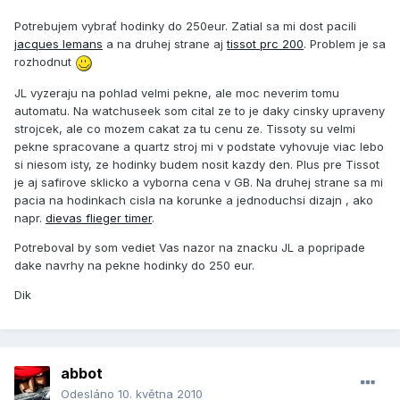
Potrebujem vybrať hodinky do 250eur. Zatial sa mi dost pacili
jacques lemans
a na druhej strane aj
tissot prc 200
. Problem je sa
rozhodnut
JL vyzeraju na pohlad velmi pekne, ale moc neverim tomu
automatu. Na watchuseek som cital ze to je daky cinsky upraveny
strojcek, ale co mozem cakat za tu cenu ze. Tissoty su velmi
pekne spracovane a quartz stroj mi v podstate vyhovuje viac lebo
si niesom isty, ze hodinky budem nosit kazdy den. Plus pre Tissot
je aj safirove sklicko a vyborna cena v GB. Na druhej strane sa mi
pacia na hodinkach cisla na korunke a jednoduchsi dizajn , ako
napr.
dievas flieger timer
.
Potreboval by som vediet Vas nazor na znacku JL a popripade
dake navrhy na pekne hodinky do 250 eur.
Dik
abbot
Odesláno
10. května 2010