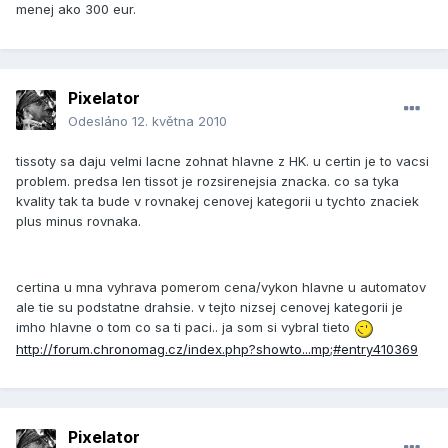
menej ako 300 eur.
Pixelator
Odesláno
12. května 2010
tissoty sa daju velmi lacne zohnat hlavne z HK. u certin je to vacsi
problem. predsa len tissot je rozsirenejsia znacka. co sa tyka
kvality tak ta bude v rovnakej cenovej kategorii u tychto znaciek
plus minus rovnaka.
certina u mna vyhrava pomerom cena/vykon hlavne u automatov
ale tie su podstatne drahsie. v tejto nizsej cenovej kategorii je
imho hlavne o tom co sa ti paci.. ja som si vybral tieto
http://forum.chronomag.cz/index.php?showto...mp;#entry410369
Pixelator