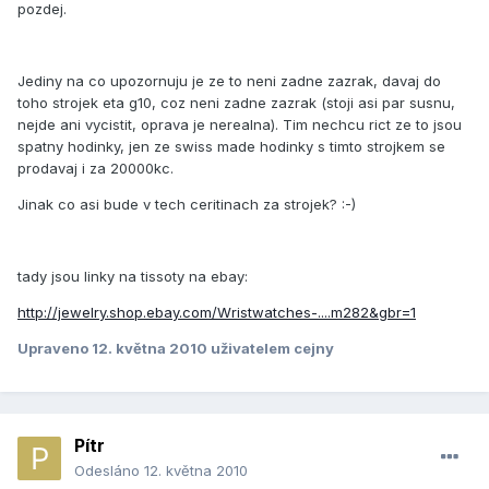
pozdej.
Jediny na co upozornuju je ze to neni zadne zazrak, davaj do
toho strojek eta g10, coz neni zadne zazrak (stoji asi par susnu,
nejde ani vycistit, oprava je nerealna). Tim nechcu rict ze to jsou
spatny hodinky, jen ze swiss made hodinky s timto strojkem se
prodavaj i za 20000kc.
Jinak co asi bude v tech ceritinach za strojek? :-)
tady jsou linky na tissoty na ebay:
http://jewelry.shop.ebay.com/Wristwatches-....m282&gbr=1
Upraveno
12. května 2010
uživatelem cejny
Pítr
Odesláno
12. května 2010