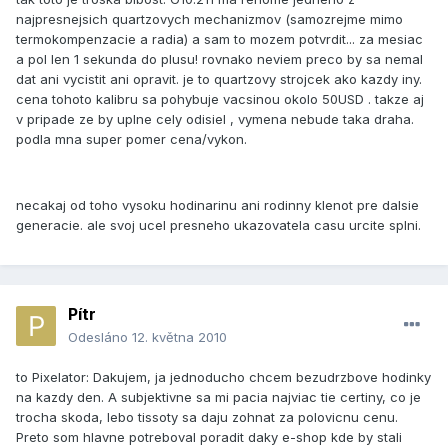
najpresnejsich quartzovych mechanizmov (samozrejme mimo
termokompenzacie a radia) a sam to mozem potvrdit... za mesiac
a pol len 1 sekunda do plusu! rovnako neviem preco by sa nemal
dat ani vycistit ani opravit. je to quartzovy strojcek ako kazdy iny.
cena tohoto kalibru sa pohybuje vacsinou okolo 50USD . takze aj
v pripade ze by uplne cely odisiel , vymena nebude taka draha.
podla mna super pomer cena/vykon.
necakaj od toho vysoku hodinarinu ani rodinny klenot pre dalsie
generacie. ale svoj ucel presneho ukazovatela casu urcite splni.
Pítr
Odesláno
12. května 2010
to Pixelator: Dakujem, ja jednoducho chcem bezudrzbove hodinky
na kazdy den. A subjektivne sa mi pacia najviac tie certiny, co je
trocha skoda, lebo tissoty sa daju zohnat za polovicnu cenu.
Preto som hlavne potreboval poradit daky e-shop kde by stali