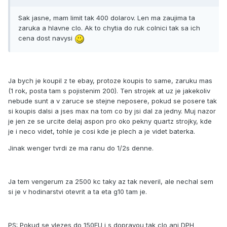
Sak jasne, mam limit tak 400 dolarov. Len ma zaujima ta
zaruka a hlavne clo. Ak to chytia do ruk colnici tak sa ich
cena dost navysi
Ja bych je koupil z te ebay, protoze koupis to same, zaruku mas
(1 rok, posta tam s pojistenim 200). Ten strojek at uz je jakekoliv
nebude sunt a v zaruce se stejne neposere, pokud se posere tak
si koupis dalsi a jses max na tom co by jsi dal za jedny. Muj nazor
je jen ze se urcite delaj aspon pro oko pekny quartz strojky, kde
je i neco videt, tohle je cosi kde je plech a je videt baterka.
Jinak wenger tvrdi ze ma ranu do 1/2s denne.
Ja tem vengerum za 2500 kc taky az tak neveril, ale nechal sem
si je v hodinarstvi otevrit a ta eta g10 tam je.
PS: Pokud se vlezes do 150EU i s dopravou tak clo ani DPH