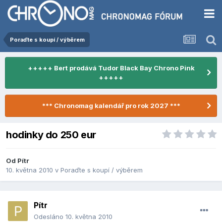
Poraďte s koupí / výběrem
+++++ Bert prodává Tudor Black Bay Chrono Pink
+++++
*** Chronomag kalendář pro rok 2027 ***
hodinky do 250 eur
Od
Pítr
10. května 2010
v
Poraďte s koupí / výběrem
Pítr
Odesláno
10. května 2010