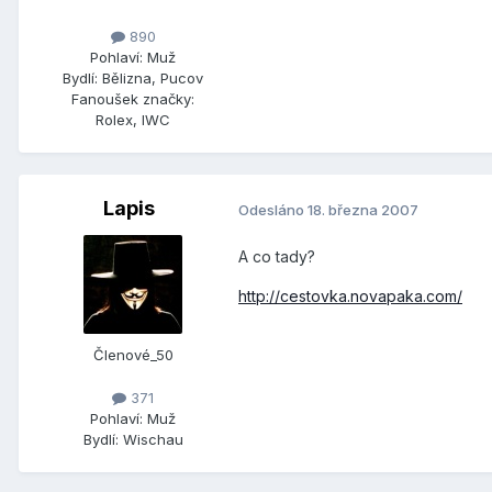
890
Pohlaví:
Muž
Bydlí:
Bělizna, Pucov
Fanoušek značky:
Rolex, IWC
Lapis
Odesláno
18. března 2007
A co tady?
http://cestovka.novapaka.com/
Členové_50
371
Pohlaví:
Muž
Bydlí:
Wischau