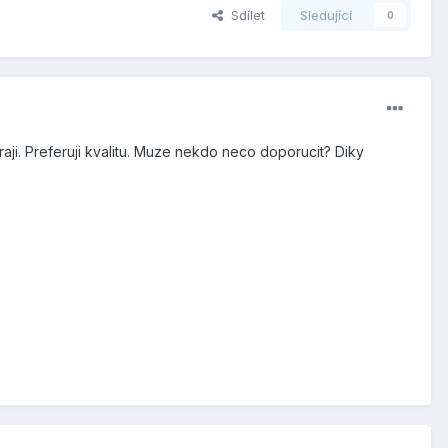
Sdílet
Sledující
0
i. Preferuji kvalitu. Muze nekdo neco doporucit? Diky