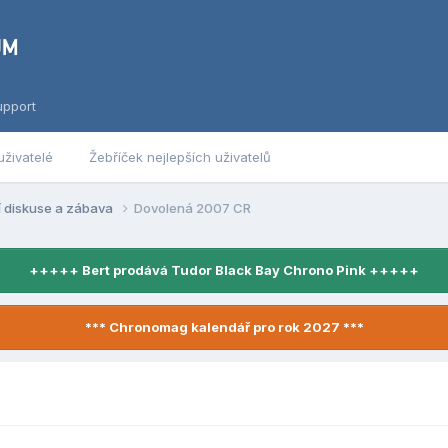
upport
uživatelé
Žebříček nejlepších uživatelů
í diskuse a zábava
Dovolená 2007 CR
+++++ Bert prodává Tudor Black Bay Chrono Pink +++++
*** Chronomag kalendář pro rok 2027 ***