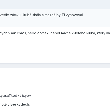
d vedle zámku Hrubá skála a možná by Ti vyhovoval.
i bych vsak chatu, nebo domek, nebot mame 2-leteho kluka, ktery ma
kty.asp?kod=5&typ=
amotě v Beskydech.