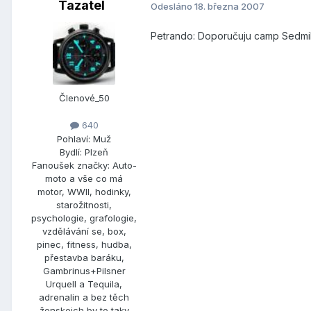
Tazatel
Odesláno
18. března 2007
Petrando: Doporučuju camp Sedmihor
Členové_50
640
Pohlaví:
Muž
Bydlí:
Plzeň
Fanoušek značky:
Auto-
moto a vše co má
motor, WWII, hodinky,
starožitnosti,
psychologie, grafologie,
vzdělávání se, box,
pinec, fitness, hudba,
přestavba baráku,
Gambrinus+Pilsner
Urquell a Tequila,
adrenalin a bez těch
ženskejch by to taky