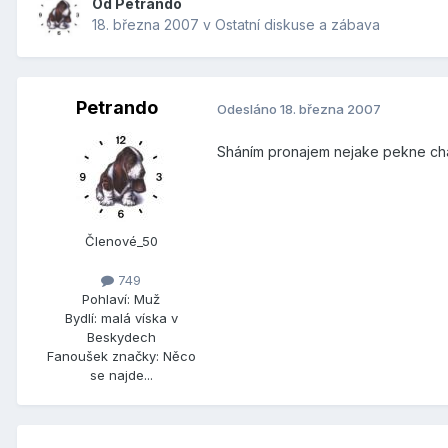
Od
Petrando
18. března 2007
v
Ostatní diskuse a zábava
Petrando
Odesláno
18. března 2007
Sháním pronajem nejake pekne chat
Členové_50
749
Pohlaví:
Muž
Bydlí:
malá víska v
Beskydech
Fanoušek značky:
Něco
se najde...