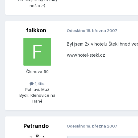
nešlo :-)
falkkon
Odesláno
18. března 2007
Byl jsem 2x v hotelu Štekl hned v
www.hotel-stekl.cz
Členové_50
1,4tis.
Pohlaví:
Muž
Bydlí:
Klenovice na
Hané
Petrando
Odesláno
18. března 2007