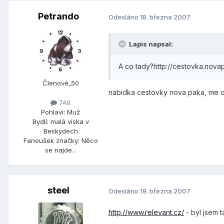
Petrando
Odesláno
18. března 2007
Lapis napsal:
A co tady?http://cestovka.nova
Členové_50
nabidka cestovky nova paka, me os
749
Pohlaví:
Muž
Bydlí:
malá víska v
Beskydech
Fanoušek značky:
Něco
se najde...
steel
Odesláno
19. března 2007
http://www.relevant.cz/
- byl jsem t