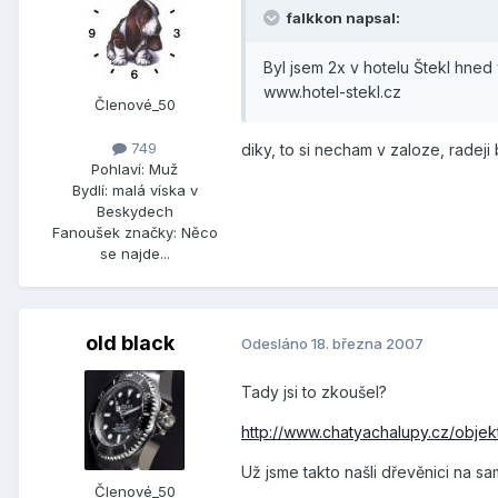
falkkon napsal:
Byl jsem 2x v hotelu Štekl hne
www.hotel-stekl.cz
Členové_50
749
diky, to si necham v zaloze, radej
Pohlaví:
Muž
Bydlí:
malá víska v
Beskydech
Fanoušek značky:
Něco
se najde...
old black
Odesláno
18. března 2007
Tady jsi to zkoušel?
http://www.chatyachalupy.cz/obje
Už jsme takto našli dřevěnici na s
Členové_50