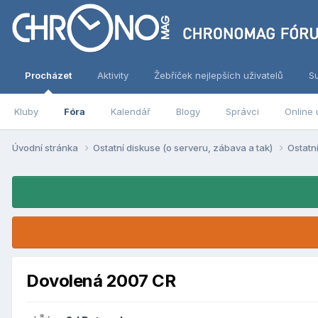
Procházet
Aktivity
Žebříček nejlepších uživatelů
S
Kluby
Fóra
Kalendář
Blogy
Správci
Online 
Úvodní stránka
Ostatní diskuse (o serveru, zábava a tak)
Ostatn
Dovolená 2007 CR