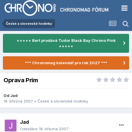
České a slovenské hodinky
+++++ Bert prodává Tudor Black Bay Chrono Pink
+++++
*** Chronomag kalendář pro rok 2027 ***
Oprava Prim
Od
Jad
18. března 2007
v
České a slovenské hodinky
Jad
Odesláno
18. března 2007