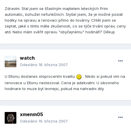
Zdravím. Stal jsem se šťastným majitelem leteckých Prim
automatic, bohužel nefunkčních. Slyšel jsem, že je možné poslat
hodiky na opravu a renovaci přímo do továrny. Chtěl jsem se
zeptat, jaké s tímto máte zkušenosti, co se týče trvání oprav, ceny
atd. Nebo mám svěřit opravu "obyčejnému" hodináři? Děkuji.
watch
Odesláno
18. března 2007
U Eltonu dostanes stoprocentni kvalitu
. Nikdo si pokud vim na
renovace u Eltonu nestezoval. Cena je adekvatni. U sikovneho
hodinare to muze byt levnejsi, pokud ma nahradni dily.
xmenm05
Odesláno
19. března 2007