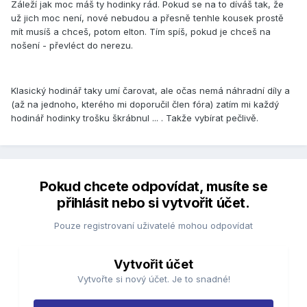
Záleží jak moc máš ty hodinky rád. Pokud se na to díváš tak, že
už jich moc není, nové nebudou a přesně tenhle kousek prostě
mít musíš a chceš, potom elton. Tím spíš, pokud je chceš na
nošení - převléct do nerezu.
Klasický hodinář taky umí čarovat, ale očas nemá náhradní díly a
(až na jednoho, kterého mi doporučil člen fóra) zatím mi každý
hodinář hodinky trošku škrábnul ... . Takže vybírat pečlivě.
Pokud chcete odpovídat, musíte se
přihlásit nebo si vytvořit účet.
Pouze registrovaní uživatelé mohou odpovídat
Vytvořit účet
Vytvořte si nový účet. Je to snadné!