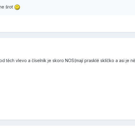
 ne šrot
d těch vlevo a číselník je skoro NOS(mají prasklé sklíčko a asi je ně