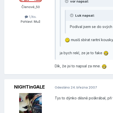
vor napsal:
Členové_50
Luk napsal:
1,1tis.
Pohlaví:
Muž
Podíval jsem se do svých 
musíš sbírat raritní kousk
ja bych rekl, ze je to fake
Dík, že jsi to napsal za mne.
NIGHTinGALE
Odesláno
24. března 2007
Tys to dýnko děsně poškrábal, při 