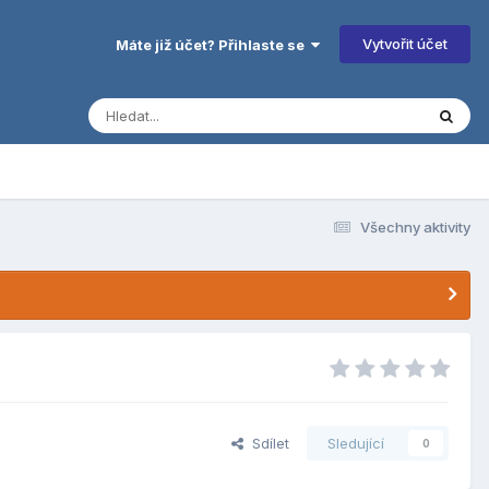
Vytvořit účet
Máte již účet? Přihlaste se
Všechny aktivity
Sdílet
Sledující
0