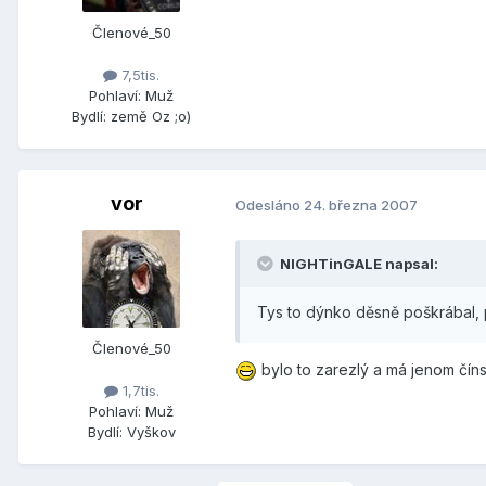
Členové_50
7,5tis.
Pohlaví:
Muž
Bydlí:
země Oz ;o)
vor
Odesláno
24. března 2007
NIGHTinGALE napsal:
Tys to dýnko děsně poškrábal, p
Členové_50
bylo to zarezlý a má jenom čín
1,7tis.
Pohlaví:
Muž
Bydlí:
Vyškov