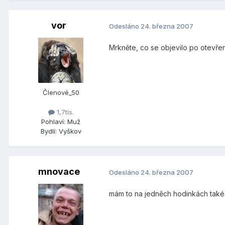
vor
Odesláno
24. března 2007
Mrkněte, co se objevilo po otevřen
Členové_50
1,7tis.
Pohlaví:
Muž
Bydlí:
Vyškov
mnovace
Odesláno
24. března 2007
mám to na jedněch hodinkách také