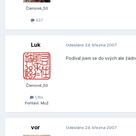
Členové_50
937
Luk
Odesláno
24. března 2007
Podíval jsem se do svých ale žádn
Členové_50
1,1tis.
Pohlaví:
Muž
vor
Odesláno
24. března 2007