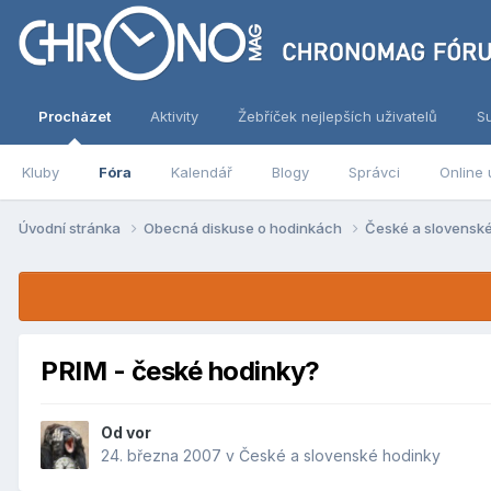
Procházet
Aktivity
Žebříček nejlepších uživatelů
S
Kluby
Fóra
Kalendář
Blogy
Správci
Online 
Úvodní stránka
Obecná diskuse o hodinkách
České a slovensk
PRIM - české hodinky?
Od
vor
24. března 2007
v
České a slovenské hodinky