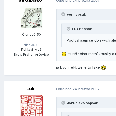
Odesláno
24. března 2007
vor napsal:
Luk napsal:
Členové_50
Podíval jsem se do svých ale
4,8tis.
Pohlaví:
Muž
musíš sbírat raritní kousky a
Bydlí:
Praha, Vršovice
ja bych rekl, ze je to fake
Luk
Odesláno
24. března 2007
Jakubisko napsal: