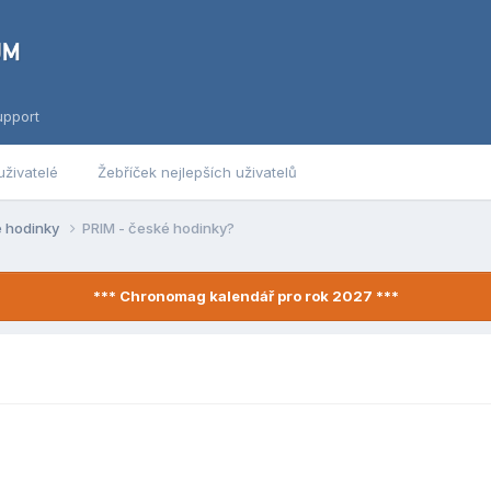
upport
uživatelé
Žebříček nejlepších uživatelů
é hodinky
PRIM - české hodinky?
*** Chronomag kalendář pro rok 2027 ***