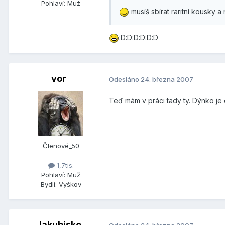
Pohlaví:
Muž
musíš sbírat raritní kousky a
:D:D:D:D:D:D
vor
Odesláno
24. března 2007
Teď mám v práci tady ty. Dýnko je o
Členové_50
1,7tis.
Pohlaví:
Muž
Bydlí:
Vyškov
Jakubisko