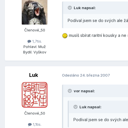
Luk napsal:
Podíval jsem se do svých ale ž
Členové_50
musíš sbírat raritní kousky a ne
1,7tis.
Pohlaví:
Muž
Bydlí:
Vyškov
Luk
Odesláno
24. března 2007
vor napsal:
Luk napsal:
Členové_50
Podíval jsem se do svých ale
1,1tis.