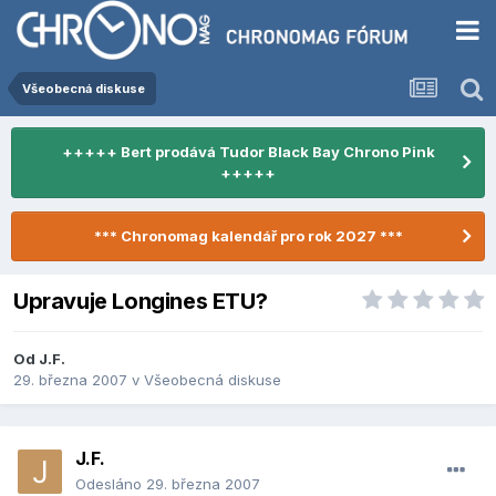
Všeobecná diskuse
+++++ Bert prodává Tudor Black Bay Chrono Pink
+++++
*** Chronomag kalendář pro rok 2027 ***
Upravuje Longines ETU?
Od
J.F.
29. března 2007
v
Všeobecná diskuse
J.F.
Odesláno
29. března 2007