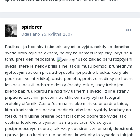
spiderer
Odesláno
25. května 2007
Paullus - ja hodinky fotim tak kdy mi to vyjde, nekdy za denniho
svetla pronikajiciho oknem, nekdy za pomoci lampicky, kdyz se k
tomu pres den nedostanu
Jako zaklad beru rozptyleni
svetla, ktere je nekdy prilis silne, tak si muzu pomoci pruhlednym
igelitovym sackem pres zdroj svetla (pripadne blesku, ktery ale
pouzivam velmi zridka), casto pomoha, protoze hodinky se hodne
lesknou, pouziti odrazne desky (nekdy leskle, jindy treba jen
bileho papiru), kterou na hodinky usmernis svetlo i z jine strany,
pripadne zastinim prostor nad sklickem aby byl na fotografii
zretelny cifernik. Casto fotim na nejakem tricku pripadne latce,
ktera kontrastuje s barvou hodinek, aby lepe vynikly. Mnohdy na
fotaku neni uplne presne poznat jak moc dobre tpo vyjde, tak
cvaknu fotek vic a vybiram az na pocitaci.. Co se tyce
postprocesovych uprav, tak vzdy doostreni, zmenseni, doostreni,
uprava jasu a kontrastu a potahani krivek aby to vypadalo tak jak