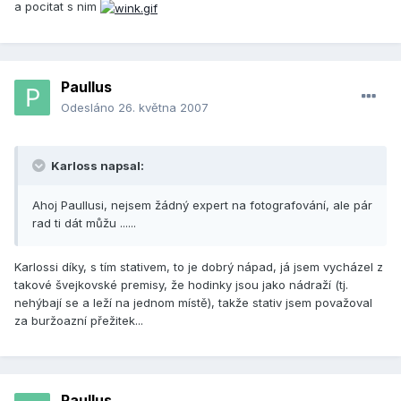
a pocitat s nim
Paullus
Odesláno
26. května 2007
Karloss napsal:
Ahoj Paullusi, nejsem žádný expert na fotografování, ale pár
rad ti dát můžu ......
Karlossi díky, s tím stativem, to je dobrý nápad, já jsem vycházel z
takové švejkovské premisy, že hodinky jsou jako nádraží (tj.
nehýbají se a leží na jednom místě), takže stativ jsem považoval
za buržoazní přežitek...
Paullus