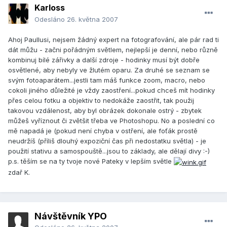
Karloss
Odesláno
26. května 2007
Ahoj Paullusi, nejsem žádný expert na fotografování, ale pár rad ti
dát můžu - začni pořádným světlem, nejlepší je denní, nebo různě
kombinuj bílé zářivky a další zdroje - hodinky musí být dobře
osvětlené, aby nebyly ve žlutém oparu. Za druhé se seznam se
svým fotoaparátem...jestli tam máš funkce zoom, macro, nebo
cokoli jiného důležité je vždy zaostření...pokud chceš mít hodinky
přes celou fotku a objektiv to nedokáže zaostřit, tak použij
takovou vzdálenost, aby byl obrázek dokonale ostrý - zbytek
můžeš vyříznout či zvětšit třeba ve Photoshopu. No a poslední co
mě napadá je (pokud není chyba v ostření, ale foťák prostě
neudržíš (příliš dlouhý expoziční čas při nedostatku světla) - je
použití stativu a samospouště...jsou to základy, ale dělají divy :-)
p.s. těším se na ty tvoje nové Pateky v lepším světle
zdař K.
Návštěvník YPO