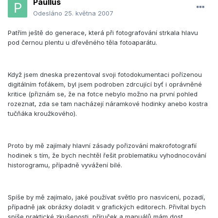
Paullus
Odesláno
25. května 2007
Patřím ještě do generace, která při fotografování strkala hlavu
pod černou plentu u dřevěného těla fotoaparátu.
Když jsem dneska prezentoval svoji fotodokumentaci pořízenou
digitálním foťákem, byl jsem podroben zdrcující byť i oprávněné
kritice (přiznám se, že na fotce nebylo možno na první pohled
rozeznat, zda se tam nacházejí náramkové hodinky anebo kostra
tučňáka kroužkového).
Proto by mě zajímaly hlavní zásady pořizování makrofotografií
hodinek s tím, že bych nechtěl řešit problematiku vyhodnocování
historogramu, případně vyvážení bílé.
Spíše by mě zajímalo, jaké používat světlo pro nasvícení, pozadí,
případně jak obrázky doladit v grafických editorech. Přivítal bych
spíše praktické zkušenosti, příruček a manuálů mám dost.