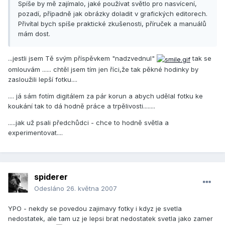
Spíše by mě zajímalo, jaké používat světlo pro nasvícení,
pozadí, případně jak obrázky doladit v grafických editorech.
Přivítal bych spíše praktické zkušenosti, příruček a manuálů
mám dost.
...jestli jsem Tě svým příspěvkem "nadzvednul"
tak se
omlouvám ...... chtěl jsem tím jen říci,že tak pěkné hodinky by
zasloužili lepší fotku....
.... já sám fotím digitálem za pár korun a abych udělal fotku ke
koukání tak to dá hodně práce a trpělivosti........
.....jak už psali předchůdci - chce to hodně světla a
experimentovat....
spiderer
Odesláno
26. května 2007
YPO - nekdy se povedou zajimavy fotky i kdyz je svetla
nedostatek, ale tam uz je lepsi brat nedostatek svetla jako zamer