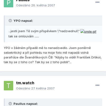
Odesláno
26. května 2007
YPO napsal:
...jestli jsem Tě svým příspěvkem \"nadzvednul\"
tak se omlouvám ......
YPO v žádném případě mě to nenadzvedlo. Jsem poměrně
sebekritický a při pohledu na moje foto mě napadá volná
parafráze dle Švandrlíkových ČB: "Kdyby to viděl František Drtikol,
tak by se z toho co? Tak by se z toho poblil"...
tm.watch
Odesláno
27. května 2007
Paullus napsal: