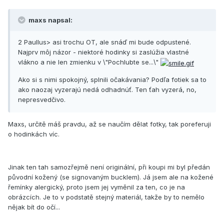
maxs napsal:
2 Paullus> asi trochu OT, ale snáď mi bude odpustené.
Najprv môj názor - niektoré hodinky si zaslúžia vlastné
vlákno a nie len zmienku v \"Pochlubte se...\"
Ako si s nimi spokojný, splnili očakávania? Podľa fotiek sa to
ako naozaj vyzerajú nedá odhadnúť. Ten ťah vyzerá, no,
nepresvedčivo.
Maxs, určitě máš pravdu, až se naučím dělat fotky, tak poreferuji
o hodinkách víc.
Jinak ten tah samozřejmě není originální, při koupi mi byl předán
původní kožený (se signovaným bucklem). Já jsem ale na kožené
řemínky alergický, proto jsem jej vyměnil za ten, co je na
obrázcích. Je to v podstatě stejný materiál, takže by to nemělo
nějak bít do očí...