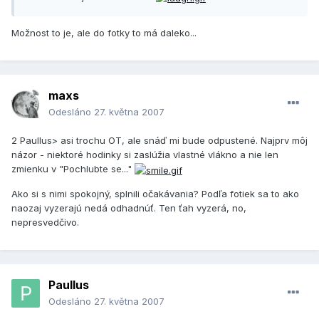
Možnost to je, ale do fotky to má daleko...
maxs
Odesláno
27. května 2007
2 Paullus> asi trochu OT, ale snáď mi bude odpustené. Najprv môj
názor - niektoré hodinky si zaslúžia vlastné vlákno a nie len
zmienku v "Pochlubte se..."
Ako si s nimi spokojný, splnili očakávania? Podľa fotiek sa to ako
naozaj vyzerajú nedá odhadnúť. Ten ťah vyzerá, no,
nepresvedčivo.
Paullus
Odesláno
27. května 2007