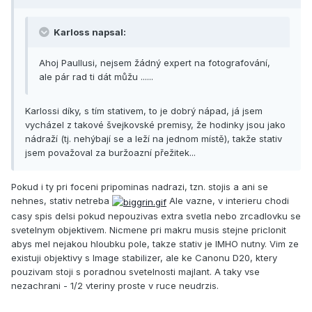
Karloss napsal:
Ahoj Paullusi, nejsem žádný expert na fotografování,
ale pár rad ti dát můžu ......
Karlossi díky, s tím stativem, to je dobrý nápad, já jsem
vycházel z takové švejkovské premisy, že hodinky jsou jako
nádraží (tj. nehýbají se a leží na jednom místě), takže stativ
jsem považoval za buržoazní přežitek...
Pokud i ty pri foceni pripominas nadrazi, tzn. stojis a ani se
nehnes, stativ netreba
Ale vazne, v interieru chodi
casy spis delsi pokud nepouzivas extra svetla nebo zrcadlovku se
svetelnym objektivem. Nicmene pri makru musis stejne priclonit
abys mel nejakou hloubku pole, takze stativ je IMHO nutny. Vim ze
existuji objektivy s Image stabilizer, ale ke Canonu D20, ktery
pouzivam stoji s poradnou svetelnosti majlant. A taky vse
nezachrani - 1/2 vteriny proste v ruce neudrzis.