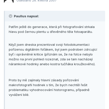
Odesláno
26. května 2007
Paullus napsal:
Patřím ještě do generace, která při fotografování strkala
hlavu pod černou plentu u dřevěného těla fotoaparátu.
Když jsem dneska prezentoval svoji fotodokumentaci
pořízenou digitálním foťákem, byl jsem podroben zdrcující
byť i oprávněné kritice (přiznám se, že na fotce nebylo
možno na první pohled rozeznat, zda se tam nacházejí
náramkové hodinky anebo kostra tučňáka kroužkového).
Proto by mě zajímaly hlavní zásady pořizování
makrofotografií hodinek s tím, že bych nechtěl řešit
problematiku vyhodnocování historogramu, případně
vyvážení bílé.