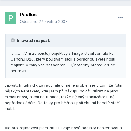
Paullus
Odesláno
27. května 2007
tm.watch napsal:
[..............Vim ze existuji objektivy s Image stabilizer, ale ke
Canonu D20, ktery pouzivam stoji s poradnou svetelnosti
majlant. A taky vse nezachrani - 1/2 vteriny proste v ruce
neudrzis.
tm.watch, taky dík za rady, ale u mě je problém je v tom, že fotím
nějakým Pentaxem, kde jsem při nákupu položil důraz na jeho
miniaturnost, nikoli na funkce, takže nějaký stabilizátor u něj
nepředpokládám. Na fotky pro běžnou potřebu mi bohatě stačí
mobil.
Ale pro zajímavost jsem zkusil svoje nové hodinky naskenovat a