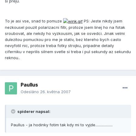
si preju.
To je asi vse, snad to pomuze
PS: Jeste nikdy jsem
nezkousel pouzit polarizacni filtr, protoze jsem linej ho na fotak
sroubovat, ale nekdy ho vyzkousim, jak se osvedci. Jinak velmi
dulezitou pomuckou pro me je stativ, bez ktereho bych casto
nevyfotil nic, protoze treba fotky strojku, pripadne detaily
ciferniku v neprilis silnem svetle si treba i pul sekundy az sekundu
reknou..
Paullus
Odesláno
26. května 2007
spiderer napsal:
Paullus - ja hodinky fotim tak kdy mi to vyjde...................