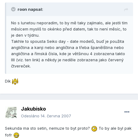
roon napsal:
No s lunetou neporadím, to by mě taky zajímalo, ale jestli tím
měsícem myslíš to okénko před datem, tak to není měsíc, to
je den v týdnu.
Takhle to spousta Seiko day - date modelů, buď je použita
angličtina a kanji nebo angličtina a třeba španělština nebo
angličtina a římská čísla, kde je většinou 4 zobrazena takto
IIII (viz. ten link) a někdy je neděle zobrazena jako červený
čtvereček.
Dík
Jakubisko
Odesláno
14. června 2007
Sekunda ma sto setin, nemuze to byt proto?
To by ale byl pak
fofr