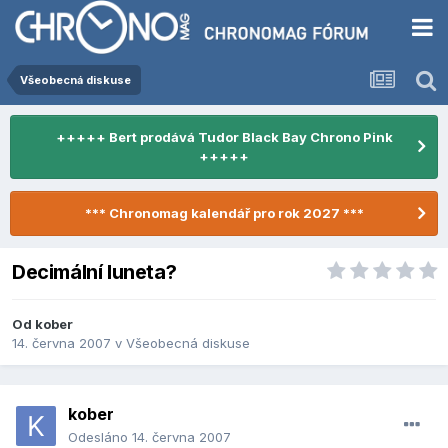
Všeobecná diskuse
+++++ Bert prodává Tudor Black Bay Chrono Pink
+++++
*** Chronomag kalendář pro rok 2027 ***
Decimální luneta?
Od
kober
14. června 2007
v
Všeobecná diskuse
kober
Odesláno
14. června 2007