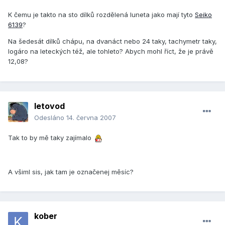
K čemu je takto na sto dílků rozdělená luneta jako mají tyto
Seiko
6139
?
Na šedesát dílků chápu, na dvanáct nebo 24 taky, tachymetr taky,
logáro na leteckých též, ale tohleto? Abych mohl říct, že je právě
12,08?
letovod
Odesláno
14. června 2007
Tak to by mě taky zajímalo
A všiml sis, jak tam je označenej měsíc?
kober