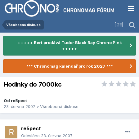
Všeobecná diskuse
+++++ Bert prodává Tudor Black Bay Chrono Pink
+++++
*** Chronomag kalendář pro rok 2027 ***
Hodinky do 7000kc
Od
re5pect
23. června 2007
v
Všeobecná diskuse
re5pect
Odesláno
23. června 2007