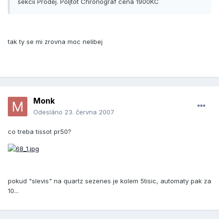
sekcii Prodej. Poljtot Chronograf cena 1900KC
tak ty se mi zrovna moc nelibej
Monk
Odesláno
23. června 2007
co treba tissot pr50?
pokud "slevis" na quartz sezenes je kolem 5tisic, automaty pak za
10...