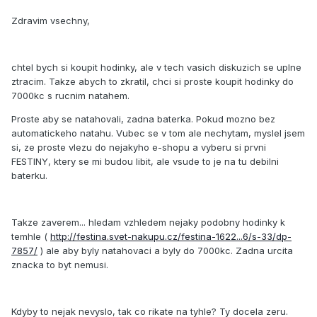
Zdravim vsechny,
chtel bych si koupit hodinky, ale v tech vasich diskuzich se uplne
ztracim. Takze abych to zkratil, chci si proste koupit hodinky do
7000kc s rucnim natahem.
Proste aby se natahovali, zadna baterka. Pokud mozno bez
automatickeho natahu. Vubec se v tom ale nechytam, myslel jsem
si, ze proste vlezu do nejakyho e-shopu a vyberu si prvni
FESTINY, ktery se mi budou libit, ale vsude to je na tu debilni
baterku.
Takze zaverem... hledam vzhledem nejaky podobny hodinky k
temhle (
http://festina.svet-nakupu.cz/festina-1622...6/s-33/dp-
7857/
) ale aby byly natahovaci a byly do 7000kc. Zadna urcita
znacka to byt nemusi.
Kdyby to nejak nevyslo, tak co rikate na tyhle? Ty docela zeru.