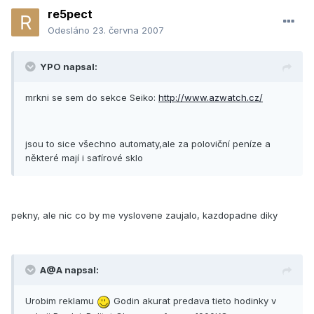
re5pect
Odesláno
23. června 2007
YPO napsal:
mrkni se sem do sekce Seiko:
http://www.azwatch.cz/
jsou to sice všechno automaty,ale za poloviční peníze a
některé mají i safírové sklo
pekny, ale nic co by me vyslovene zaujalo, kazdopadne diky
A@A napsal:
Urobim reklamu
Godin akurat predava tieto hodinky v