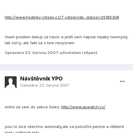
http://www.hodinky-citizen.cz/7-citizen/de...dzbozi=25185308
Vsem predem dekuji za nazor a jestli sem napsal nejaky nesmysly,
tak sorry, ale fakt se v tom nevyznam.
Upraveno
23. června 2007
uživatelem re5pect
Návštěvník YPO
Odesláno
23. června 2007
mrkni se sem do sekce Seiko:
http://www.azwatch.cz/
jsou to sice všechno automaty,ale za poloviční peníze a některé
mají i safírové sklo