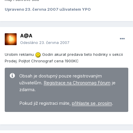
Upraveno
23. června 2007
uživatelem YPO
A@A
Odesláno
23. června 2007
Urobim reklamu
Godin akurat predava tieto hodinky v sekcii
Prodej. Poljtot Chronograf cena 1900KC
Obsah je dostupný pouze registrovaným
uživatelům.
Registrace na Chronomag Fórum
je
zdarma.
Pokud již registraci máte,
přihlaste se, prosím
.