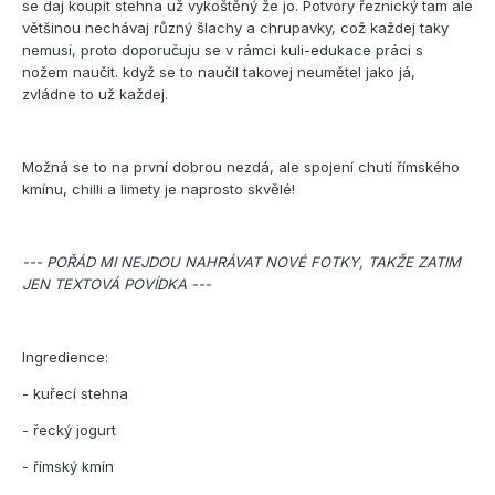
se daj koupit stehna už vykoštěný že jo. Potvory řeznický tam ale
většinou nechávaj různý šlachy a chrupavky, což každej taky
nemusí, proto doporučuju se v rámci kuli-edukace práci s
nožem naučit. když se to naučil takovej neumětel jako já,
zvládne to už každej.
Možná se to na první dobrou nezdá, ale spojení chutí římského
kmínu, chilli a limety je naprosto skvělé!
--- POŘÁD MI NEJDOU NAHRÁVAT NOVÉ FOTKY, TAKŽE ZATIM
JEN TEXTOVÁ POVÍDKA ---
Ingredience:
- kuřecí stehna
- řecký jogurt
- římský kmín