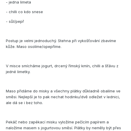
- jedna limeta
- chilli co kdo snese
- sůl/pepř
Postup je velmi jednoduchý. Stehna při vykošťování zbavíme
kůže. Maso osolíme/opepříme.
V misce smícháme jogurt, drcený římský kmín, chilli a šťávu z
jedné limetky.
Maso přidáme do misky a všechny plátky důkladně obalíme ve
směsi. Nejlepší je to pak nechat hodinku/dvě odležet v lednici,
ale dá se i bez toho.
Pekáč nebo zapékací misku vyložíme pečícím papírem a
naložíme masem s jogurtovou směsí. Plátky by neměly být přes