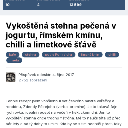
10
4
13 599
Vykoštěná stehna pečená v
jogurtu, římském kmínu,
chilli a limetkové šťávě
kuře
stehna
podle Pohlreicha
římský kmín
chilli
limeta
Příspěvek odeslán
4. října 2017
2 752 zobrazení
Tenhle recept jsem vopšlehnul vot českého mistra vařečky a
rondónu, Zdendy Pólrejcha (verbal promine). Je to taková fajn
rychlovka, ideální recept na večeři v hektickém dni. Jen to
vykoštění stehna chce trochu fištróna. Mě to naučil táta už před
pár lety a od tý doby to umim. Kdo by se s tim nechtěl párat, taky