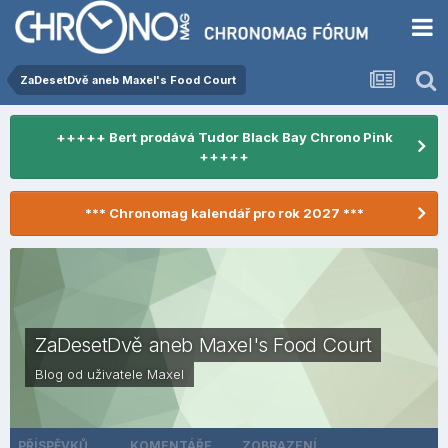
ZaDesetDvě aneb Maxel's Food Court
+++++ Bert prodává Tudor Black Bay Chrono Pink
+++++
*** Chronomag kalendář pro rok 2027 ***
ZaDesetDvě aneb Maxel's Food Court
Blog od uživatele
Maxel
PŘÍSPĚVKŮ
KOMENTÁŘE
ZOBRAZENÍ