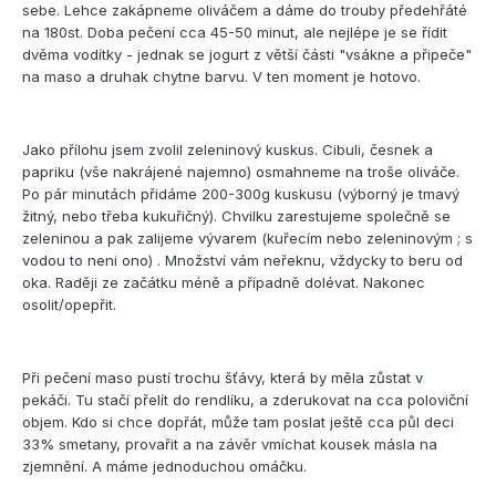
sebe. Lehce zakápneme oliváčem a dáme do trouby předehřáté
na 180st. Doba pečení cca 45-50 minut, ale nejlépe je se řídit
dvěma vodítky - jednak se jogurt z větší části "vsákne a připeče"
na maso a druhak chytne barvu. V ten moment je hotovo.
Jako přílohu jsem zvolil zeleninový kuskus. Cibuli, česnek a
papriku (vše nakrájené najemno) osmahneme na troše oliváče.
Po pár minutách přidáme 200-300g kuskusu (výborný je tmavý
žitný, nebo třeba kukuřičný). Chvilku zarestujeme společně se
zeleninou a pak zalijeme vývarem (kuřecím nebo zeleninovým ; s
vodou to neni ono) . Množství vám neřeknu, vždycky to beru od
oka. Raději ze začátku méně a případně dolévat. Nakonec
osolit/opepřit.
Při pečení maso pustí trochu šťávy, která by měla zůstat v
pekáči. Tu stačí přelít do rendlíku, a zderukovat na cca poloviční
objem. Kdo si chce dopřát, může tam poslat ještě cca půl deci
33% smetany, provařit a na závěr vmíchat kousek másla na
zjemnění. A máme jednoduchou omáčku.