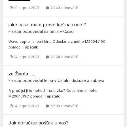
18. srpna 2021
2 843 odpovědí
jaké casio máte právě teď na ruce ?
Frostie
odpověděl na téma v
Casio
Wave ceptor a letní kino Odesláno z mého M2004J19C
pomocí Tapatalk
14. srpna 2021
2 924 odpovědí
ze Života .....
Frostie
odpověděl téma v
Ostatní diskuse a zábava
A proč jsi ji to nehodil na držku? Odesláno z mého
M2004J19C pomocí Tapatalk
14. srpna 2021
6 500 odpovědí
Jak doručuje pošťák u vas?