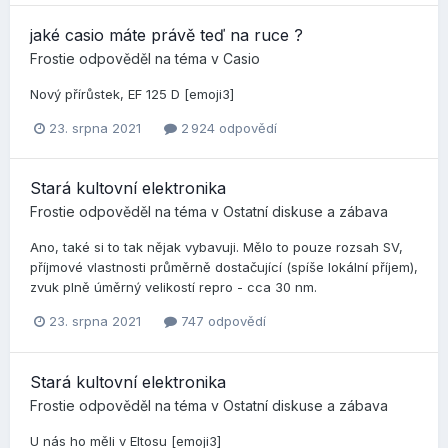
jaké casio máte právě teď na ruce ?
Frostie
odpověděl na téma v
Casio
Nový přírůstek, EF 125 D [emoji3]
23. srpna 2021
2 924 odpovědí
Stará kultovní elektronika
Frostie
odpověděl na téma v
Ostatní diskuse a zábava
Ano, také si to tak nějak vybavuji. Mělo to pouze rozsah SV,
příjmové vlastnosti průměrně dostačující (spíše lokální příjem),
zvuk plně úměrný velikostí repro - cca 30 nm.
23. srpna 2021
747 odpovědí
Stará kultovní elektronika
Frostie
odpověděl na téma v
Ostatní diskuse a zábava
U nás ho měli v Eltosu [emoji3]