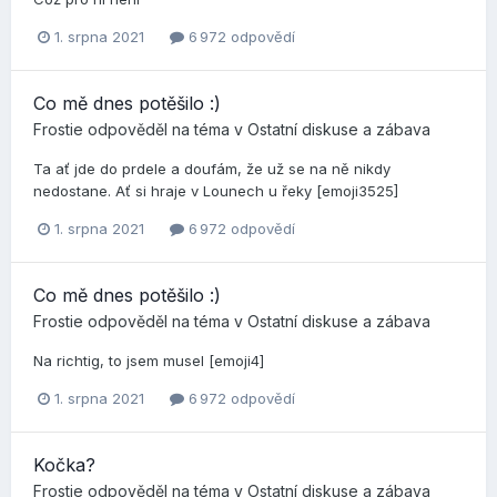
1. srpna 2021
6 972 odpovědí
Co mě dnes potěšilo :)
Frostie
odpověděl na téma v
Ostatní diskuse a zábava
Ta ať jde do prdele a doufám, že už se na ně nikdy
nedostane. Ať si hraje v Lounech u řeky [emoji3525]
1. srpna 2021
6 972 odpovědí
Co mě dnes potěšilo :)
Frostie
odpověděl na téma v
Ostatní diskuse a zábava
Na richtig, to jsem musel [emoji4]
1. srpna 2021
6 972 odpovědí
Kočka?
Frostie
odpověděl na téma v
Ostatní diskuse a zábava