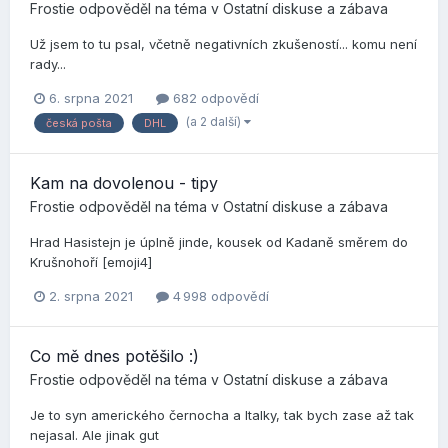
Frostie
odpověděl na téma v
Ostatní diskuse a zábava
Už jsem to tu psal, včetně negativních zkušeností... komu není
rady...
6. srpna 2021
682 odpovědí
(a 2 další)
česká pošta
DHL
Kam na dovolenou - tipy
Frostie
odpověděl na téma v
Ostatní diskuse a zábava
Hrad Hasistejn je úplně jinde, kousek od Kadaně směrem do
Krušnohoří [emoji4]
2. srpna 2021
4 998 odpovědí
Co mě dnes potěšilo :)
Frostie
odpověděl na téma v
Ostatní diskuse a zábava
Je to syn amerického černocha a Italky, tak bych zase až tak
nejasal. Ale jinak gut