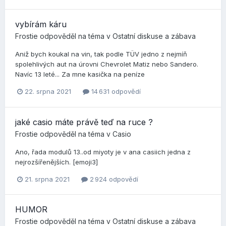
vybírám káru
Frostie
odpověděl na téma v
Ostatní diskuse a zábava
Aniž bych koukal na vin, tak podle TÜV jedno z nejmíň
spolehlivých aut na úrovni Chevrolet Matiz nebo Sandero.
Navíc 13 leté... Za mne kasička na peníze
22. srpna 2021
14 631 odpovědí
jaké casio máte právě teď na ruce ?
Frostie
odpověděl na téma v
Casio
Ano, řada modulů 13..od miyoty je v ana casiich jedna z
nejrozšířenějších. [emoji3]
21. srpna 2021
2 924 odpovědí
HUMOR
Frostie
odpověděl na téma v
Ostatní diskuse a zábava