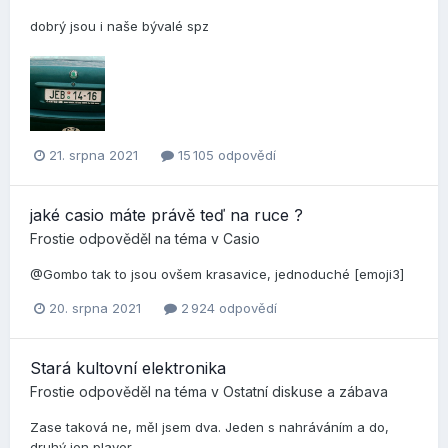
dobrý jsou i naše bývalé spz
21. srpna 2021
15 105 odpovědí
jaké casio máte právě teď na ruce ?
Frostie
odpověděl na téma v
Casio
@Gombo tak to jsou ovšem krasavice, jednoduché [emoji3]
20. srpna 2021
2 924 odpovědí
Stará kultovní elektronika
Frostie
odpověděl na téma v
Ostatní diskuse a zábava
Zase taková ne, měl jsem dva. Jeden s nahráváním a do,
druhý jen player.