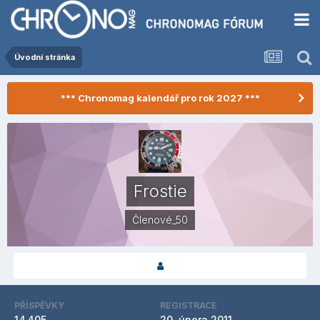
Úvodní stránka
*** Chronomag kalendář pro rok 2027 ***
Frostie
Členové_50
PŘÍSPĚVKY
REGISTRACE
14 405
20. února 2011