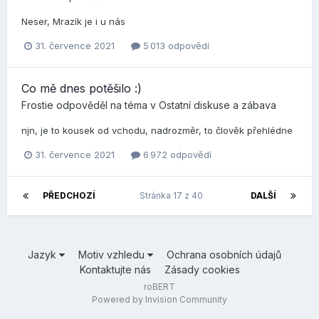
Neser, Mrazík je i u nás
31. července 2021
5 013 odpovědí
Co mě dnes potěšilo :)
Frostie
odpověděl na téma v
Ostatní diskuse a zábava
njn, je to kousek od vchodu, nadrozměr, to člověk přehlédne
31. července 2021
6 972 odpovědí
PŘEDCHOZÍ
Stránka 17 z 40
DALŠÍ
Jazyk
Motiv vzhledu
Ochrana osobních údajů
Kontaktujte nás
Zásady cookies
roBERT
Powered by Invision Community