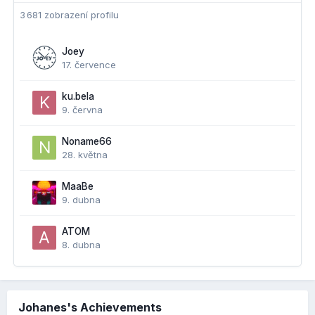
3 681 zobrazení profilu
Joey
17. července
ku.bela
9. června
Noname66
28. května
MaaBe
9. dubna
ATOM
8. dubna
Johanes's Achievements