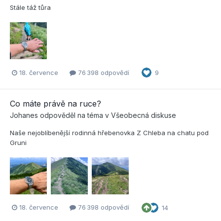
Stále táž tůra
18. července
76 398 odpovědí
9
Co máte právě na ruce?
Johanes
odpověděl na téma v
Všeobecná diskuse
Naše nejoblíbenější rodinná hřebenovka Z Chleba na chatu pod
Gruni
18. července
76 398 odpovědí
14