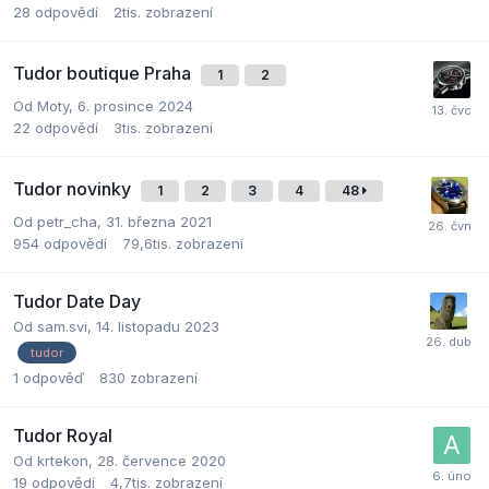
28
odpovědí
2tis.
zobrazení
Tudor boutique Praha
1
2
Od
Moty
,
6. prosince 2024
22
odpovědí
3tis.
zobrazení
Tudor novinky
1
2
3
4
48
Od
petr_cha
,
31. března 2021
954
odpovědí
79,6tis.
zobrazení
Tudor Date Day
Od
sam.svi
,
14. listopadu 2023
tudor
1
odpověď
830
zobrazení
Tudor Royal
Od
krtekon
,
28. července 2020
19
odpovědí
4,7tis.
zobrazení