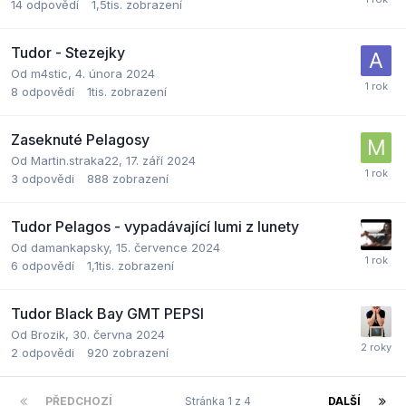
14
odpovědí
1,5tis.
zobrazení
Tudor - Stezejky
Od
m4stic
,
4. února 2024
8
odpovědí
1tis.
zobrazení
Zaseknuté Pelagosy
Od
Martin.straka22
,
17. září 2024
3
odpovědi
888
zobrazení
Tudor Pelagos - vypadávající lumi z lunety
Od
damankapsky
,
15. července 2024
6
odpovědí
1,1tis.
zobrazení
Tudor Black Bay GMT PEPSI
Od
Brozik
,
30. června 2024
2
odpovědi
920
zobrazení
PŘEDCHOZÍ
Stránka 1 z 4
DALŠÍ