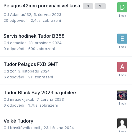
Pelagos 42mm porovnání velikosti
1
2
Od
Adamus132
,
5. června 2023
20
odpovědí
2,4tis.
zobrazení
Servis hodinek Tudor BB58
Od
eemailos
,
18. prosince 2024
0
odpovědí
690
zobrazení
Tudor Pelagos FXD GMT
Od
zdr
,
3. listopadu 2024
6
odpovědí
911
zobrazení
Tudor Black Bay 2023 na jubilee
Od
mrazek.jakub
,
7. června 2023
6
odpovědí
1,7tis.
zobrazení
Velké Tudory
Od Návštěvník cecil ,
23. března 2024