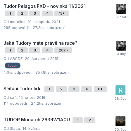
Tudor Pelagos FXD - novinka 11/2021
1
2
3
4
15
Od
moralles
,
10. listopadu 2021
295
odpovědí
27,2tis.
zobrazení
Jaké Tudory máte právě na ruce?
1
2
3
4
207
Od
ABCDE
,
20. července 2015
tudor
4,1tis.
odpovědí
357,8tis.
zobrazení
Sčítání Tudor lidu
1
2
3
4
6
Od
safi
,
15. února 2016
114
odpovědí
24,2tis.
zobrazení
TUDOR Monarch 2639W1A0U
1
2
Od
Slaco
,
14. května