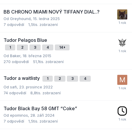
BB CHRONO MIAMI NOVÝ TIFFANY DIAL..?
Od
Greyhound
,
15. ledna 2025
7
odpovědí
1,5tis.
zobrazení
Tudor Pelagos Blue
1
2
3
4
14
Od
Baker
,
18. března 2015
270
odpovědí
51,1tis.
zobrazení
Tudor a waitlisty
1
2
3
4
Od
safi
,
23. prosince 2022
74
odpovědí
8,8tis.
zobrazení
Tudor Black Bay 58 GMT “Coke”
Od
epominos
,
28. září 2024
7
odpovědí
1,5tis.
zobrazení