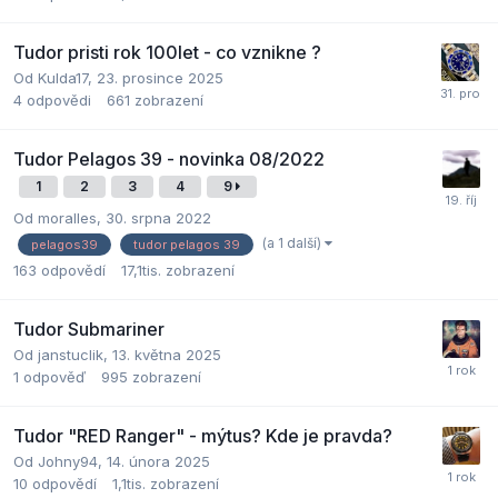
Tudor pristi rok 100let - co vznikne ?
Od
Kulda17
,
23. prosince 2025
4
odpovědi
661
zobrazení
Tudor Pelagos 39 - novinka 08/2022
1
2
3
4
9
Od
moralles
,
30. srpna 2022
(a 1 další)
pelagos39
tudor pelagos 39
163
odpovědí
17,1tis.
zobrazení
Tudor Submariner
Od
janstuclik
,
13. května 2025
1
odpověď
995
zobrazení
Tudor "RED Ranger" - mýtus? Kde je pravda?
Od
Johny94
,
14. února 2025
10
odpovědí
1,1tis.
zobrazení