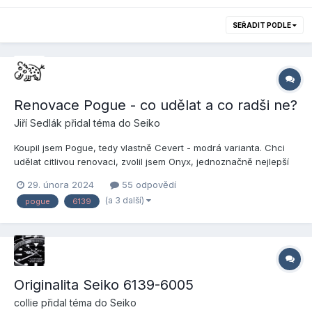
SEŘADIT PODLE
Renovace Pogue - co udělat a co radši ne?
Jiří Sedlák
přidal téma do
Seiko
Koupil jsem Pogue, tedy vlastně Cevert - modrá varianta. Chci
udělat citlivou renovaci, zvolil jsem Onyx, jednoznačně nejlepší
reference. Stejně jednoznačně proběhne servis strojku, nové
29. února 2024
55 odpovědí
sklo, těsnění, tlakovka, ale co dál. Ručky jsou trochu olezlé,
(a 3 další)
pogue
6139
takže ty určitě renovovat. Ciferník, toť otázka. O...
Originalita Seiko 6139-6005
collie
přidal téma do
Seiko