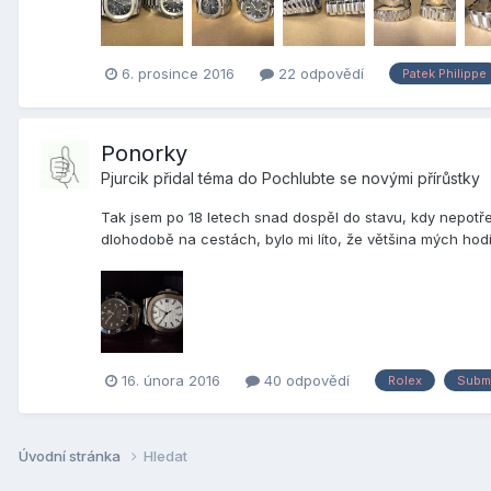
6. prosince 2016
22 odpovědí
Patek Philippe
Ponorky
Pjurcik
přidal téma do
Pochlubte se novými přírůstky
Tak jsem po 18 letech snad dospěl do stavu, kdy nepotřeb
dlohodobě na cestách, bylo mi líto, že většina mých hod
16. února 2016
40 odpovědí
Rolex
Subma
Úvodní stránka
Hledat