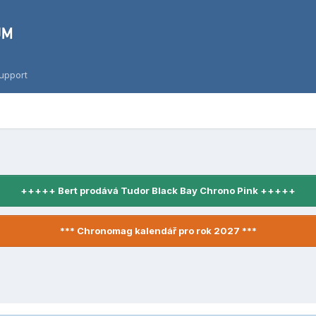
upport
+++++ Bert prodává Tudor Black Bay Chrono Pink +++++
*** Chronomag kalendář pro rok 2027 ***