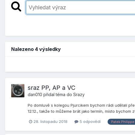
Nalezeno 4 výsledky
sraz PP, AP a VC
dan010
přidal téma do
Srazy
Po domluvě s kolegou Pjurcikem bychom rádi udělali před
12.12., takže to můžeme brát jako termín, místo bychom zv
28. listopadu 2018
5 odpovědí
Patek Philippe