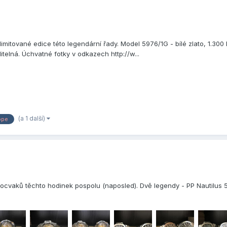
 limitované edice této legendární řady. Model 5976/1G - bílé zlato, 1.300
itelná. Úchvatné fotky v odkazech http://w...
(a 1 další)
ppe
ocvaků těchto hodinek pospolu (naposled). Dvě legendy - PP Nautilus 5