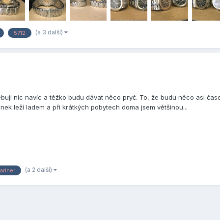
(a 3 další)
5712
uji nic navíc a těžko budu dávat něco pryč. To, že budu něco asi časem 
inek leží ladem a při krátkých pobytech doma jsem většinou...
(a 2 další)
riner