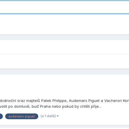
vánoční sraz majitelů Patek Philippe, Audemars Piguet a Vacheron Konsta
olili po domluvě, buď Praha nebo pokud by chtěli přije...
(a 1 další)
audemars piguet