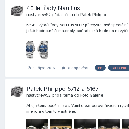
40 let řady Nautilus
nastycrew52
přidal téma do
Patek Philippe
Ke 40. výročí řady Nautilus si PP přichystal dvě speciální
ještě hodnotnější materiály, sběratelská hodnota nevyčísl
10. října 2016
31 odpovědí
PP
Patek Phili
Patek Philippe 5712 a 5167
nastycrew52
přidal téma do
Foto Galerie
Ahoj všem, podělím se s Vámi o pár porovnávacích rychl
jiného a o tom to vlastně je.