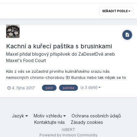
SEŘADIT PODLE
Kachní a kuřecí paštika s brusinkami
Maxel
přidal blogový příspěvek do
ZaDesetDvě aneb
Maxel's Food Court
Kdo z vás se zúčastnil prvního kulinářského srazu nás
nemocných chrono-chorobou (El Bundus nebo tak nějak se to
menuje) loni v říjnu v Jeseníkách, už měl možnost ochutnat -
(a 3 další)
4. října 2017
paté
paštika
vezl jsem tam skoro stejnou (jen čistě kachní) a z větší části se
konzumovala na snídani. Paštika kombinující kuřecí a kachní s...
Jazyk
Motiv vzhledu
Ochrana osobních údajů
Kontaktujte nás
Zásady cookies
roBERT
Powered by Invision Community