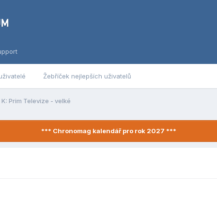
upport
uživatelé
Žebříček nejlepších uživatelů
K: Prim Televize - velké
*** Chronomag kalendář pro rok 2027 ***