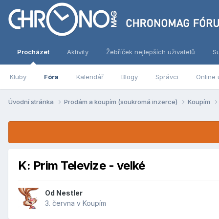
Procházet
Aktivity
Žebříček nejlepších uživatelů
S
Kluby
Fóra
Kalendář
Blogy
Správci
Online 
Úvodní stránka
Prodám a koupím (soukromá inzerce)
Koupím
K: Prim Televize - velké
Od
Nestler
3. června
v
Koupím