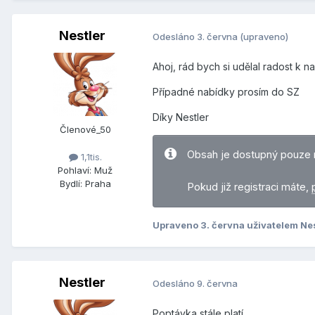
Nestler
Odesláno
3. června
(upraveno)
Ahoj, rád bych si udělal radost k 
Případné nabídky prosím do SZ
Díky Nestler
Členové_50
Obsah je dostupný pouze 
1,1tis.
Pohlaví:
Muž
Bydlí:
Praha
Pokud již registraci máte,
Upraveno
3. června
uživatelem Nes
Nestler
Odesláno
9. června
Poptávka stále platí.