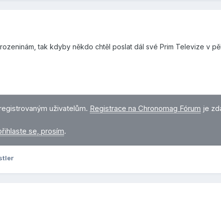
narozeninám, tak kdyby někdo chtěl poslat dál své Prim Televize v pě
registrovaným uživatelům.
Registrace na Chronomag Fórum
je zd
přihlaste se, prosím
.
tler