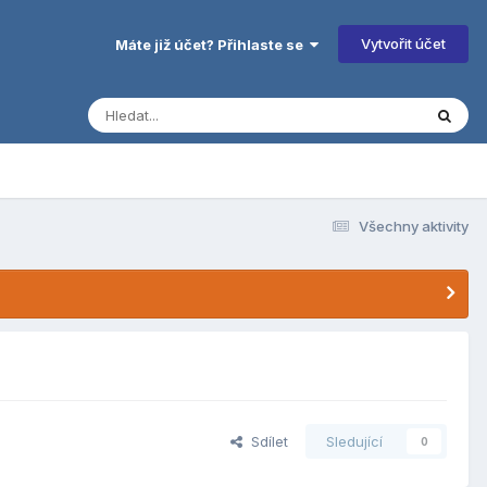
Vytvořit účet
Máte již účet? Přihlaste se
Všechny aktivity
Sdílet
Sledující
0