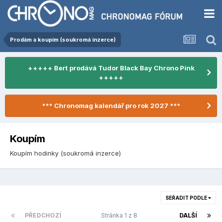
Prodám a koupím (soukromá inzerce)
+++++ Bert prodává Tudor Black Bay Chrono Pink
+++++
*** Chronomag kalendář pro rok 2027 ***
Koupím
Koupím hodinky (soukromá inzerce)
SEŘADIT PODLE
PŘEDCHOZÍ
Stránka 1 z 8
DALŠÍ