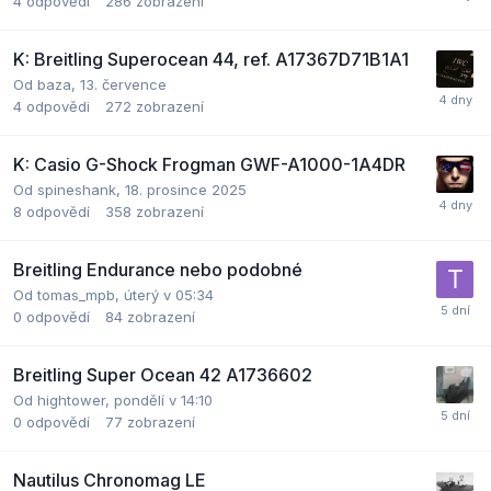
4
odpovědi
286
zobrazení
K: Breitling Superocean 44, ref. A17367D71B1A1
Od
baza
,
13. července
4
odpovědi
272
zobrazení
K: Casio G-Shock Frogman GWF-A1000-1A4DR
Od
spineshank
,
18. prosince 2025
8
odpovědí
358
zobrazení
Breitling Endurance nebo podobné
Od
tomas_mpb
,
úterý v 05:34
0
odpovědí
84
zobrazení
Breitling Super Ocean 42 A1736602
Od
hightower
,
pondělí v 14:10
0
odpovědí
77
zobrazení
Nautilus Chronomag LE