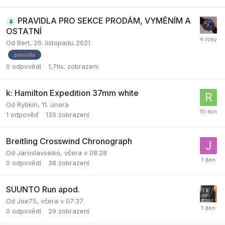
PRAVIDLA PRO SEKCE PRODÁM, VYMĚNÍM A
OSTATNÍ
Od
Bert
,
26. listopadu 2021
pravidla
0
odpovědí
1,7tis.
zobrazení
k: Hamilton Expedition 37mm white
Od
Rybkin
,
11. února
1
odpověď
135
zobrazení
Breitling Crosswind Chronograph
Od
Jaroslavseiko
,
včera v 08:28
0
odpovědí
38
zobrazení
SUUNTO Run apod.
Od
Joe75
,
včera v 07:37
0
odpovědí
29
zobrazení