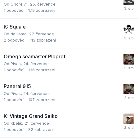
Od
Ondrej71
,
25. července
1
odpověď
179
zobrazení
K: Squale
Od
dalilamc
,
27. července
2
odpovědi
113
zobrazení
Omega seamaster Ploprof
Od
Pivas
,
24. července
1
odpověď
136
zobrazení
Panerai 915
Od
Pivas
,
24. července
1
odpověď
107
zobrazení
K: Vintage Grand Seiko
Od
Kbelik
,
21. července
1
odpověď
82
zobrazení