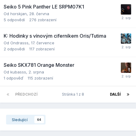
Seiko 5 Pink Panther LE SRPM07K1
Od
horskjan
,
28. června
5
odpovědí
276
zobrazení
K: Hodinky s vínovým ciferníkem Oris/Tutima
Od
Ondrasss
,
17. července
2
odpovědi
117
zobrazení
Seiko SKX781 Orange Monster
Od
kubasss
,
2. srpna
1
odpověď
115
zobrazení
PŘEDCHOZÍ
Stránka 1 z 8
DALŠÍ
Sledující
64