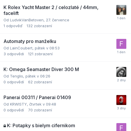
K Rolex Yacht Master 2 / celozlaté / 44mm,
facelift
Od
LudvikVanBetoven
,
27. července
1
odpověď
132
zobrazení
Automaty pro manželku
Od
LainCoubert
,
pátek v 08:53
3
odpovědi
121
zobrazení
K: Omega Seamaster Diver 300 M
Od
Tenglis
,
pátek v 06:26
0
odpovědí
62
zobrazení
Panerai 00311 / Panerai 01409
Od
KRWISTY
,
čtvrtek v 09:48
0
odpovědí
70
zobrazení
K: Potapky s bielym cifernikom