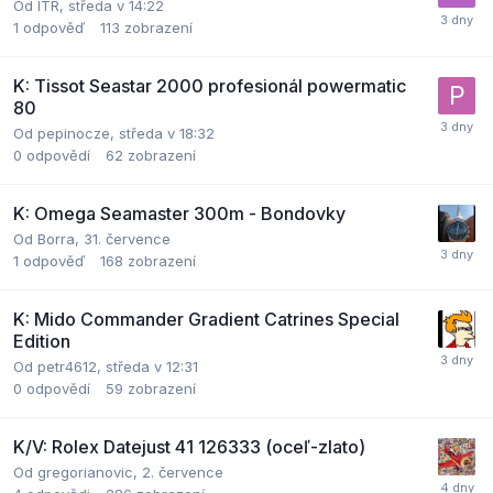
Od
ITR
,
středa v 14:22
1
odpověď
113
zobrazení
K: Tissot Seastar 2000 profesionál powermatic
80
Od
pepinocze
,
středa v 18:32
0
odpovědí
62
zobrazení
K: Omega Seamaster 300m - Bondovky
Od
Borra
,
31. července
1
odpověď
168
zobrazení
K: Mido Commander Gradient Catrines Special
Edition
Od
petr4612
,
středa v 12:31
0
odpovědí
59
zobrazení
K/V: Rolex Datejust 41 126333 (oceľ-zlato)
Od
gregorianovic
,
2. července