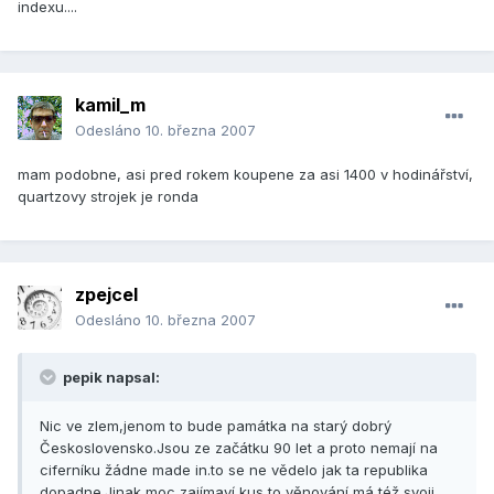
indexu....
kamil_m
Odesláno
10. března 2007
mam podobne, asi pred rokem koupene za asi 1400 v hodinářství,
quartzovy strojek je ronda
zpejcel
Odesláno
10. března 2007
pepik napsal:
Nic ve zlem,jenom to bude památka na starý dobrý
Československo.Jsou ze začátku 90 let a proto nemají na
ciferníku žádne made in.to se ne vědelo jak ta republika
dopadne.Jinak moc zajímaví kus,to věnování má též svoji