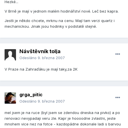
Hezké...
V Brně je mají v jednom malém hodinářství nové. Leč bez kapra.
Jestli je někdo chcete, mrknu na cenu. Mají tam verzi quartz i
mechanickou. Jinak jsou hodinky v podstatě stejné.
Návštěvník tolja
Odesláno
9. března 2007
V Praze na Zahraďáku je mají taky,za 2K
grga_pitic
Odesláno
9. března 2007
mel jsem je na ruce (byl jsem se zdendou dneska na pivko) a po
renovaci nevypadaji veru zle. Kapr je hoooodne zvlastni, jeste
mnohem vice nez na fotce - kazdopádne dokonale ladi s barvou