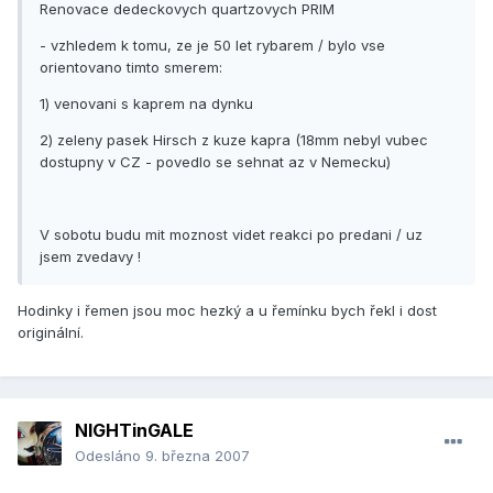
Renovace dedeckovych quartzovych PRIM
- vzhledem k tomu, ze je 50 let rybarem / bylo vse
orientovano timto smerem:
1) venovani s kaprem na dynku
2) zeleny pasek Hirsch z kuze kapra (18mm nebyl vubec
dostupny v CZ - povedlo se sehnat az v Nemecku)
V sobotu budu mit moznost videt reakci po predani / uz
jsem zvedavy !
Hodinky i řemen jsou moc hezký a u řemínku bych řekl i dost
originální.
NIGHTinGALE
Odesláno
9. března 2007