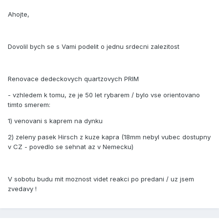
Ahojte,
Dovolil bych se s Vami podelit o jednu srdecni zalezitost
Renovace dedeckovych quartzovych PRIM
- vzhledem k tomu, ze je 50 let rybarem / bylo vse orientovano
timto smerem:
1) venovani s kaprem na dynku
2) zeleny pasek Hirsch z kuze kapra (18mm nebyl vubec dostupny
v CZ - povedlo se sehnat az v Nemecku)
V sobotu budu mit moznost videt reakci po predani / uz jsem
zvedavy !