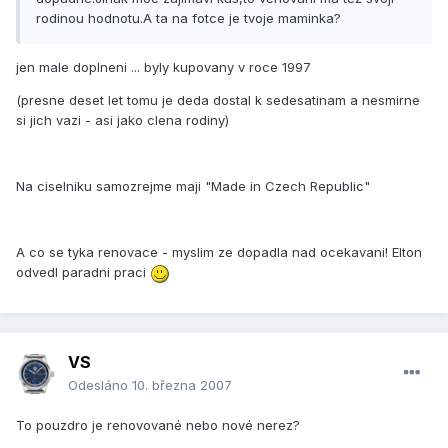
rodinou hodnotu.A ta na fotce je tvoje maminka?
jen male doplneni ... byly kupovany v roce 1997
(presne deset let tomu je deda dostal k sedesatinam a nesmirne
si jich vazi - asi jako clena rodiny)
Na ciselniku samozrejme maji "Made in Czech Republic"
A co se tyka renovace - myslim ze dopadla nad ocekavani! Elton
odvedl paradni praci
VS
Odesláno
10. března 2007
To pouzdro je renovované nebo nové nerez?