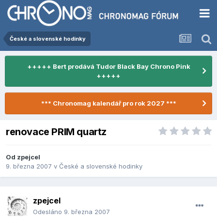
České a slovenské hodinky
+++++ Bert prodává Tudor Black Bay Chrono Pink
+++++
*** Chronomag kalendář pro rok 2027 ***
renovace PRIM quartz
Od
zpejcel
9. března 2007
v
České a slovenské hodinky
zpejcel
Odesláno
9. března 2007