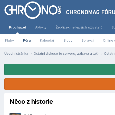
Procházet
Aktivity
Žebříček nejlepších uživatelů
S
Kluby
Fóra
Kalendář
Blogy
Správci
Online 
Úvodní stránka
Ostatní diskuse (o serveru, zábava a tak)
Ostatn
Něco z historie