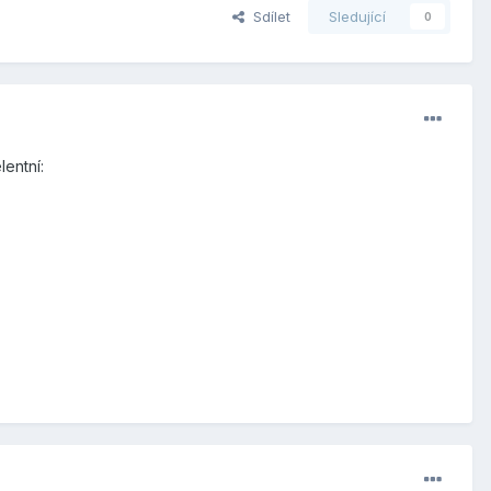
Sdílet
Sledující
0
lentní: