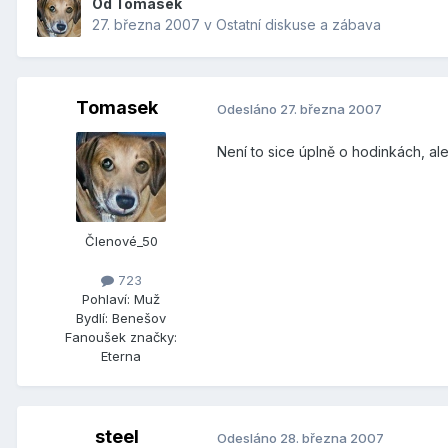
Od
Tomasek
27. března 2007
v
Ostatní diskuse a zábava
Tomasek
Odesláno
27. března 2007
Není to sice úplně o hodinkách, ale
Členové_50
723
Pohlaví:
Muž
Bydlí:
Benešov
Fanoušek značky:
Eterna
steel
Odesláno
28. března 2007