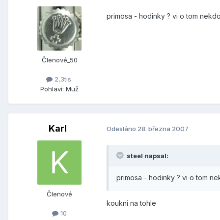
primosa - hodinky ? vi o tom nekd
Členové_50
2,3tis.
Pohlaví:
Muž
Karl
Odesláno
28. března 2007
steel napsal:
primosa - hodinky ? vi o tom n
Členové
koukni na tohle
10