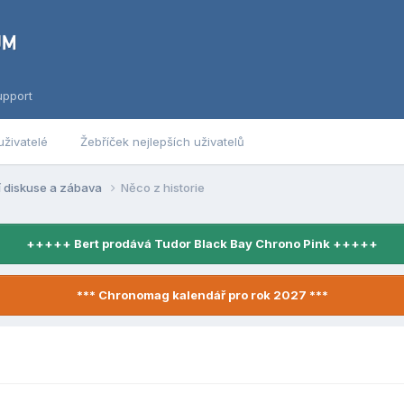
upport
uživatelé
Žebříček nejlepších uživatelů
í diskuse a zábava
Něco z historie
+++++ Bert prodává Tudor Black Bay Chrono Pink +++++
*** Chronomag kalendář pro rok 2027 ***