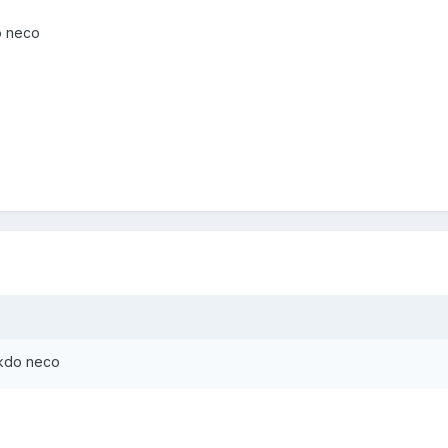
o neco
ekdo neco