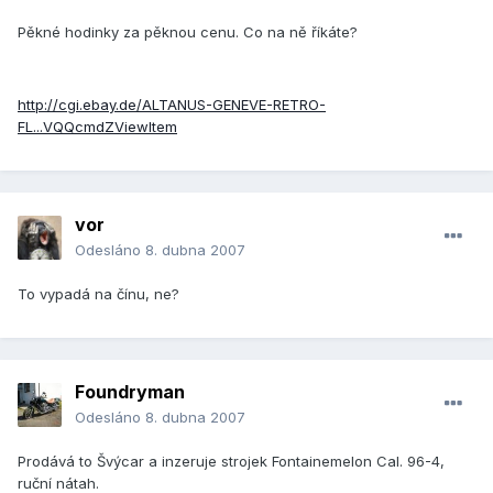
Pěkné hodinky za pěknou cenu. Co na ně říkáte?
http://cgi.ebay.de/ALTANUS-GENEVE-RETRO-
FL...VQQcmdZViewItem
vor
Odesláno
8. dubna 2007
To vypadá na čínu, ne?
Foundryman
Odesláno
8. dubna 2007
Prodává to Švýcar a inzeruje strojek Fontainemelon Cal. 96-4,
ruční nátah.