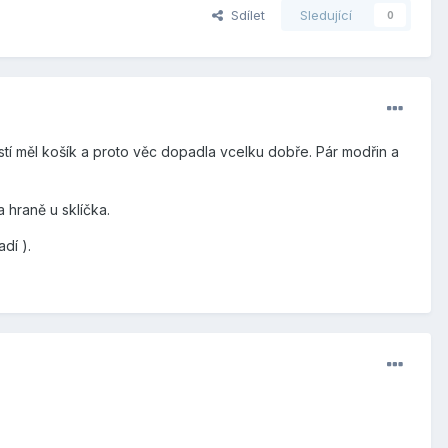
Sdílet
Sledující
0
tí měl košík a proto věc dopadla vcelku dobře. Pár modřin a
 hraně u sklíčka.
dí ).