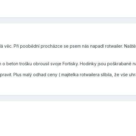
á věc. Při poobědní procházce se psem nás napadl rotwailer. Naštěs
em o beton trošku obrousil svoje Fortisky. Hodinky jsou poškrabané na
avit. Plus malý odhad ceny ( majitelka rotwailera slíbila, že vše uhra