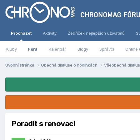
Procházet
Aktivity
Žebříček nejlepších uživatelů
S
Kluby
Fóra
Kalendář
Blogy
Správci
Online 
Úvodní stránka
Obecná diskuse o hodinkách
Všeobecná disku
Poradit s renovací