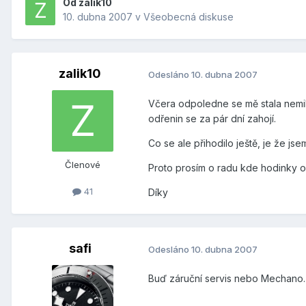
Od
zalik10
10. dubna 2007
v
Všeobecná diskuse
zalik10
Odesláno
10. dubna 2007
Včera odpoledne se mě stala nemil
odřenin se za pár dní zahojí.
Co se ale přihodilo ještě, je že js
Členové
Proto prosím o radu kde hodinky opr
41
Díky
safi
Odesláno
10. dubna 2007
Buď záruční servis nebo Mechano.