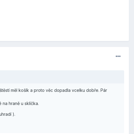
těstí měl košík a proto věc dopadla vcelku dobře. Pár
 na hraně u sklíčka.
hradí ).