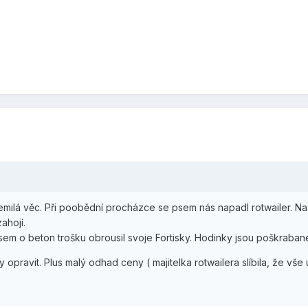
milá věc. Při poobědní procházce se psem nás napadl rotwailer. Naš
ahojí.
 jsem o beton trošku obrousil svoje Fortisky. Hodinky jsou poškrabané
opravit. Plus malý odhad ceny ( majitelka rotwailera slíbila, že vše u