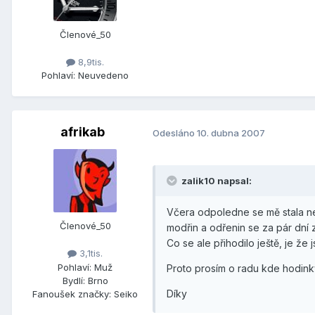
Členové_50
8,9tis.
Pohlaví:
Neuvedeno
afrikab
Odesláno
10. dubna 2007
zalik10 napsal:
Včera odpoledne se mě stala ne
Členové_50
modřin a odřenin se za pár dní z
Co se ale přihodilo ještě, je že
3,1tis.
Pohlaví:
Muž
Proto prosím o radu kde hodinky 
Bydlí:
Brno
Díky
Fanoušek značky:
Seiko