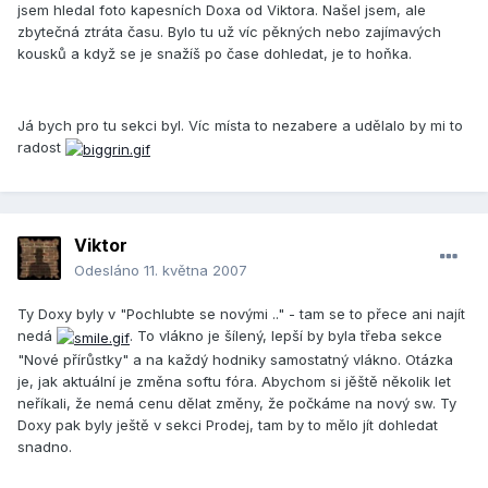
jsem hledal foto kapesních Doxa od Viktora. Našel jsem, ale
zbytečná ztráta času. Bylo tu už víc pěkných nebo zajímavých
kousků a když se je snažíš po čase dohledat, je to hoňka.
Já bych pro tu sekci byl. Víc místa to nezabere a udělalo by mi to
radost
Viktor
Odesláno
11. května 2007
Ty Doxy byly v "Pochlubte se novými .." - tam se to přece ani najít
nedá
. To vlákno je šílený, lepší by byla třeba sekce
"Nové přírůstky" a na každý hodniky samostatný vlákno. Otázka
je, jak aktuální je změna softu fóra. Abychom si jěště několik let
neříkali, že nemá cenu dělat změny, že počkáme na nový sw. Ty
Doxy pak byly ještě v sekci Prodej, tam by to mělo jít dohledat
snadno.