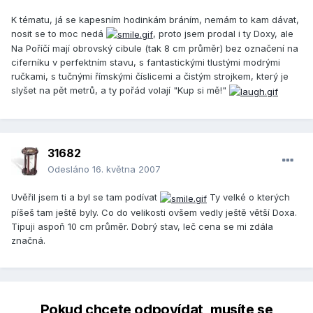
K tématu, já se kapesním hodinkám bráním, nemám to kam dávat,
nosit se to moc nedá
, proto jsem prodal i ty Doxy, ale
Na Poříčí mají obrovský cibule (tak 8 cm průměr) bez označení na
ciferníku v perfektním stavu, s fantastickými tlustými modrými
ručkami, s tučnými římskými číslicemi a čistým strojkem, který je
slyšet na pět metrů, a ty pořád volají "Kup si mě!"
31682
Odesláno
16. května 2007
Uvěřil jsem ti a byl se tam podívat
Ty velké o kterých
píšeš tam ještě byly. Co do velikosti ovšem vedly ještě větší Doxa.
Tipuji aspoň 10 cm průměr. Dobrý stav, leč cena se mi zdála
značná.
Pokud chcete odpovídat, musíte se