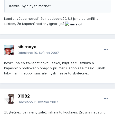
Kamile, bylo by to možné?
Kamile, vůbec nevadí, že neodpovídáš. Už jsme se smířili s
faktem, že kapesní hodinky ignoruješ
sibirnaya
Odesláno
10. května 2007
nevim, na co zakladat novou sekci, kdyz se tu zminka o
kapesnich hodinkach obejvi v prumeru jednou za mesic... jinak
taky mam, neopomijim, ale myslim ze je to zbytecne...
31682
Odesláno
11. května 2007
Zbytečné... Je i není, záleží jak na to koukneš. Zrovna nedávno