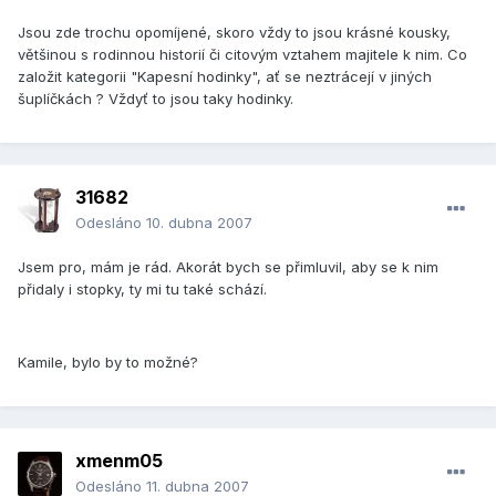
Jsou zde trochu opomíjené, skoro vždy to jsou krásné kousky,
většinou s rodinnou historií či citovým vztahem majitele k nim. Co
založit kategorii "Kapesní hodinky", ať se neztrácejí v jiných
šuplíčkách ? Vždyť to jsou taky hodinky.
31682
Odesláno
10. dubna 2007
Jsem pro, mám je rád. Akorát bych se přimluvil, aby se k nim
přidaly i stopky, ty mi tu také schází.
Kamile, bylo by to možné?
xmenm05
Odesláno
11. dubna 2007