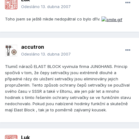
Odesláno
13. dubna 2007
Toho jsem se ještě nikde nedopátral co bylo dřív.
accutron
Odesláno
13. dubna 2007
Tlumič nárazů ELAST BLOCK vyvinula firma JUNGHANS. Princip
spočívá v tom, že čepy setrvačky jsou extrémně dlouhé a
případné rázy do uložení setrvačky jsou eliminovány jejich
propružením. Tento způsob ochrany čepů setrvačky se používal
svého času v SSSR a také v Eltonu, ale jen pár let a mnoho
hodinek s tímto řešením ochrany setrvačky se ve funkčním stavu
nedochovalo. Pokud jsou nabízené hodinky funkční a skutečně
mají Elast Block , tak je to poměrně zajívamý kousek.
Luk