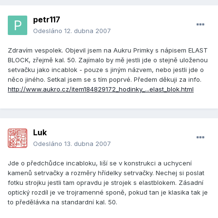
petr117
Odesláno
12. dubna 2007
Zdravím vespolek. Objevil jsem na Aukru Primky s nápisem ELAST
BLOCK, zřejmě kal. 50. Zajímalo by mě jestli jde o stejně uloženou
setvačku jako incablok - pouze s jiným názvem, nebo jestli jde o
něco jiného. Setkal jsem se s tím poprvé. Předem děkuji za info.
http://www.aukro.cz/item184829172_hodinky_...elast_blok.html
Luk
Odesláno
13. dubna 2007
Jde o předchůdce incabloku, liší se v konstrukci a uchycení
kamenů setrvačky a rozměry hřídelky setrvačky. Nechej si poslat
fotku strojku jestli tam opravdu je strojek s elastblokem. Zásadní
optický rozdíl je ve trojramenné sponě, pokud tan je klasika tak je
to předělávka na standardní kal. 50.