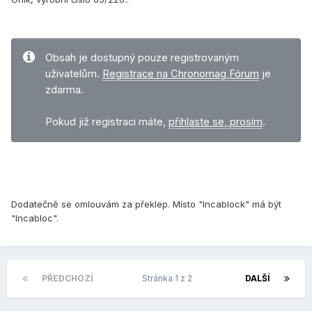
Obsah je dostupný pouze registrovaným
uživatelům.
Registrace na Chronomag Fórum
je
zdarma.
Pokud již registraci máte,
přihlaste se, prosím
.
Dodatečně se omlouvám za překlep. Místo "Incablock" má být
"Incabloc".
PŘEDCHOZÍ
Stránka 1 z 2
DALŠÍ