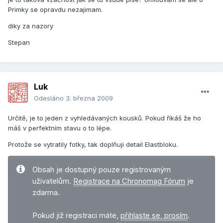
Primky se opravdu nezajimam.
diky za nazory
Stepan
Luk
Odesláno
3. března 2009
Určitě, je to jeden z vyhledávaných kousků. Pokud říkáš že ho
máš v perfektním stavu o to lépe.
Protože se vytratily fotky, tak doplňuji detail Elastbloku.
Obsah je dostupný pouze registrovaným
uživatelům.
Registrace na Chronomag Fórum
je
zdarma.
Pokud již registraci máte,
přihlaste se, prosím
.