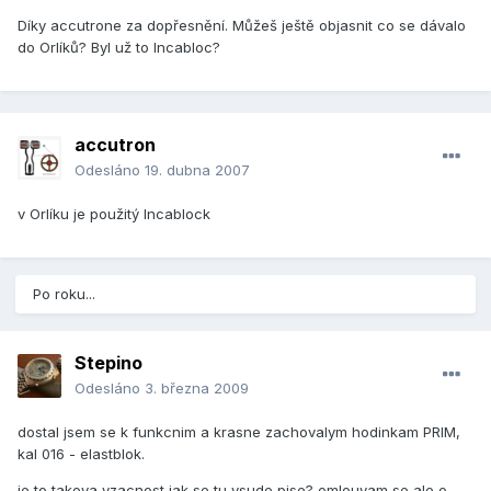
Díky accutrone za dopřesnění. Můžeš ještě objasnit co se dávalo
do Orlíků? Byl už to Incabloc?
accutron
Odesláno
19. dubna 2007
v Orlíku je použitý Incablock
Po roku...
Stepino
Odesláno
3. března 2009
dostal jsem se k funkcnim a krasne zachovalym hodinkam PRIM,
kal 016 - elastblok.
je to takova vzacnost jak se tu vsude pise? omlouvam se ale o