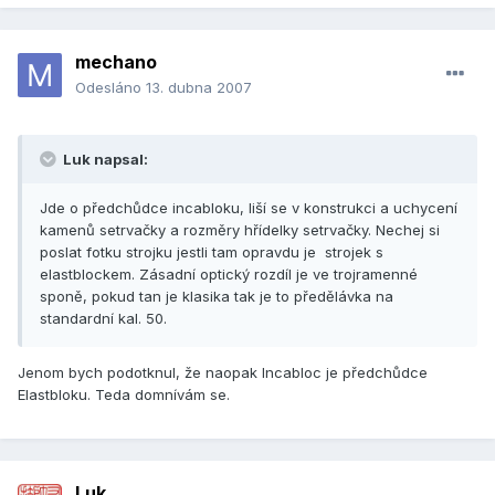
mechano
Odesláno
13. dubna 2007
Luk napsal:
Jde o předchůdce incabloku, liší se v konstrukci a uchycení
kamenů setrvačky a rozměry hřídelky setrvačky. Nechej si
poslat fotku strojku jestli tam opravdu je strojek s
elastblockem. Zásadní optický rozdíl je ve trojramenné
sponě, pokud tan je klasika tak je to předělávka na
standardní kal. 50.
Jenom bych podotknul, že naopak Incabloc je předchůdce
Elastbloku. Teda domnívám se.
Luk