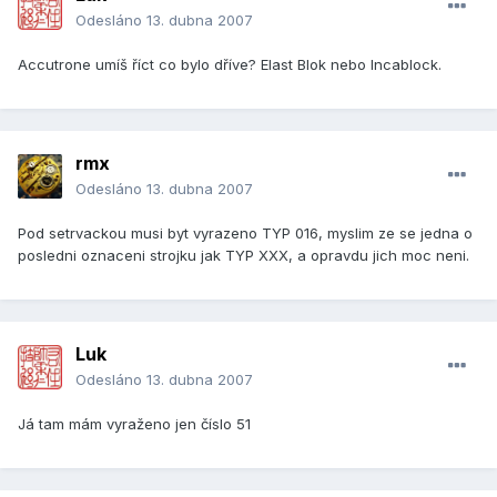
Odesláno
13. dubna 2007
Accutrone umíš říct co bylo dříve? Elast Blok nebo Incablock.
rmx
Odesláno
13. dubna 2007
Pod setrvackou musi byt vyrazeno TYP 016, myslim ze se jedna o
posledni oznaceni strojku jak TYP XXX, a opravdu jich moc neni.
Luk
Odesláno
13. dubna 2007
Já tam mám vyraženo jen číslo 51