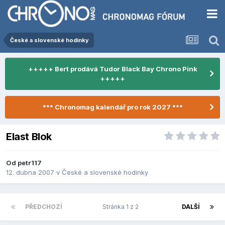
České a slovenské hodinky
+++++ Bert prodává Tudor Black Bay Chrono Pink
+++++
*** Chronomag kalendář pro rok 2027 ***
Elast Blok
Od
petr117
12. dubna 2007
v
České a slovenské hodinky
PŘEDCHOZÍ
Stránka 1 z 2
DALŠÍ