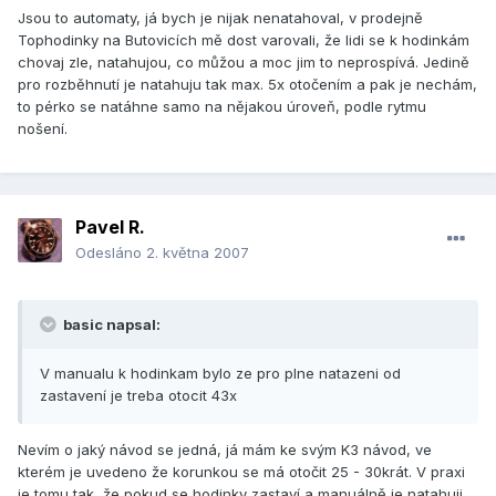
Jsou to automaty, já bych je nijak nenatahoval, v prodejně
Tophodinky na Butovicích mě dost varovali, že lidi se k hodinkám
chovaj zle, natahujou, co můžou a moc jim to neprospívá. Jedině
pro rozběhnutí je natahuju tak max. 5x otočením a pak je nechám,
to pérko se natáhne samo na nějakou úroveň, podle rytmu
nošení.
Pavel R.
Odesláno
2. května 2007
basic napsal:
V manualu k hodinkam bylo ze pro plne natazeni od
zastavení je treba otocit 43x
Nevím o jaký návod se jedná, já mám ke svým K3 návod, ve
kterém je uvedeno že korunkou se má otočit 25 - 30krát. V praxi
je tomu tak, že pokud se hodinky zastaví a manuálně je natahuji,