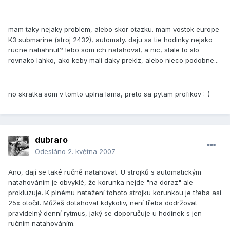
mam taky nejaky problem, alebo skor otazku. mam vostok europe
K3 submarine (stroj 2432), automaty. daju sa tie hodinky nejako
rucne natiahnut? lebo som ich natahoval, a nic, stale to slo
rovnako lahko, ako keby mali daky preklz, alebo nieco podobne...
no skratka som v tomto uplna lama, preto sa pytam profikov :-)
dubraro
Odesláno
2. května 2007
Ano, dají se také ručně natahovat. U strojků s automatickým
natahováním je obvyklé, že korunka nejde "na doraz" ale
prokluzuje. K plnému natažení tohoto strojku korunkou je třeba asi
25x otočit. Můžeš dotahovat kdykoliv, není třeba dodržovat
pravidelný denní rytmus, jaký se doporučuje u hodinek s jen
ručním natahováním.