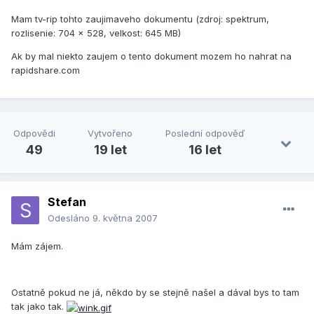
Mam tv-rip tohto zaujimaveho dokumentu (zdroj: spektrum,
rozlisenie: 704 x 528, velkost: 645 MB)
Ak by mal niekto zaujem o tento dokument mozem ho nahrat na
rapidshare.com
Odpovědi
Vytvořeno
Poslední odpověď
49
19 let
16 let
Stefan
Odesláno
9. května 2007
Mám zájem.
Ostatně pokud ne já, někdo by se stejně našel a dával bys to tam
tak jako tak.