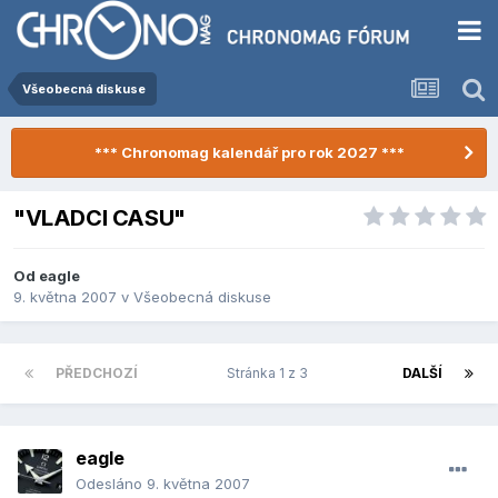
Všeobecná diskuse
*** Chronomag kalendář pro rok 2027 ***
"VLADCI CASU"
Od
eagle
9. května 2007
v
Všeobecná diskuse
PŘEDCHOZÍ
Stránka 1 z 3
DALŠÍ
eagle
Odesláno
9. května 2007