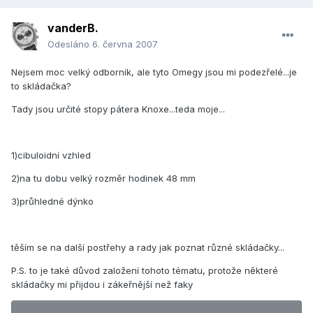
vanderB.
Odesláno
6. června 2007
Nejsem moc velký odborník, ale tyto Omegy jsou mi podezřelé...je
to skládačka?
Tady jsou určité stopy pátera Knoxe...teda moje...
1)cibuloidní vzhled
2)na tu dobu velký rozměr hodinek 48 mm
3)průhledné dýnko
těším se na další postřehy a rady jak poznat různé skládačky...
P.S. to je také důvod založení tohoto tématu, protože některé
skládačky mi přijdou i zákeřnější než faky