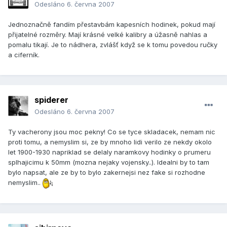
Odesláno
6. června 2007
Jednoznačně fandím přestavbám kapesních hodinek, pokud mají
přijatelné rozměry. Mají krásné velké kalibry a úžasně nahlas a
pomalu tikají. Je to nádhera, zvlášť když se k tomu povedou ručky
a ciferník.
spiderer
Odesláno
6. června 2007
Ty vacherony jsou moc pekny! Co se tyce skladacek, nemam nic
proti tomu, a nemyslim si, ze by mnoho lidi verilo ze nekdy okolo
let 1900-1930 napriklad se delaly naramkovy hodinky o prumeru
splhajicimu k 50mm (mozna nejaky vojensky..). Idealni by to tam
bylo napsat, ale ze by to bylo zakernejsi nez fake si rozhodne
nemyslim..