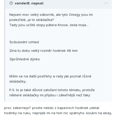
vanderB. napsal:
Nejsem moc velký odborník, ale tyto Omegy jsou mi
podezřelé...je to skládačka?
Tady jsou určité stopy pátera Knoxe...teda moje...
1)cibuloidní vzhled
2)na tu dobu velký rozměr hodinek 48 mm
3)průhledné dýnko
těším se na další postřehy a rady jak poznat různé
skládačky...
P.S. to je také důvod založení tohoto tématu, protože
některé skládačky mi přijdou i zákeřnější než faky
proc zakernejsi? proste nekdo z kapesnich hodinek udelal
hodinky na ruku, neprijde mi na tom nic spatnyho. koukni na ebay,