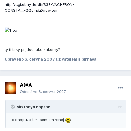
http://cgi.ebay.de/diff333-VACHERON-
CONSTA...7QQcmdZViewItem
ty ti taky prijdou jako zakerny?
Upraveno
6. června 2007
uživatelem sibirnaya
A@A
Odesláno
6. června 2007
sibirnaya napsal:
to chapu, s tim jsem smirenej