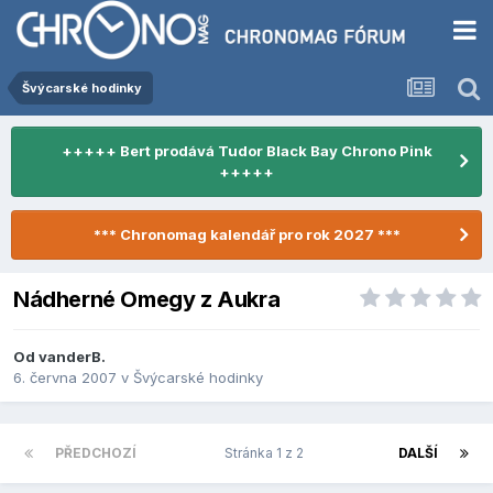
Švýcarské hodinky
+++++ Bert prodává Tudor Black Bay Chrono Pink
+++++
*** Chronomag kalendář pro rok 2027 ***
Nádherné Omegy z Aukra
Od
vanderB.
6. června 2007
v
Švýcarské hodinky
PŘEDCHOZÍ
Stránka 1 z 2
DALŠÍ