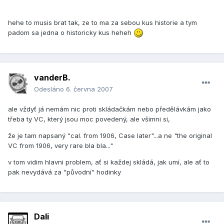
hehe to musis brat tak, ze to ma za sebou kus historie a tym
padom sa jedna o historicky kus heheh
vanderB.
Odesláno
6. června 2007
ale vždyť já nemám nic proti skládačkám nebo předělávkám jako
třeba ty VC, který jsou moc povedený, ale všimni si,
že je tam napsaný "cal. from 1906, Case later"...a ne "the original
VC from 1906, very rare bla bla..."
v tom vidim hlavni problem, ať si každej skládá, jak umí, ale ať to
pak nevydává za "původní" hodinky
Dali