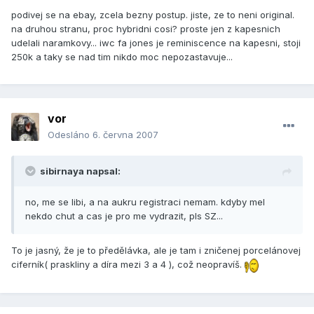
podivej se na ebay, zcela bezny postup. jiste, ze to neni original.
na druhou stranu, proc hybridni cosi? proste jen z kapesnich
udelali naramkovy... iwc fa jones je reminiscence na kapesni, stoji
250k a taky se nad tim nikdo moc nepozastavuje...
vor
Odesláno
6. června 2007
sibirnaya napsal:
no, me se libi, a na aukru registraci nemam. kdyby mel
nekdo chut a cas je pro me vydrazit, pls SZ...
To je jasný, že je to předělávka, ale je tam i zničenej porcelánovej
ciferník( praskliny a díra mezi 3 a 4 ), což neopravíš.