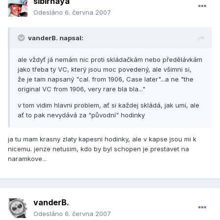
sibirnaya
Odesláno
6. června 2007
vanderB. napsal:
ale vždyť já nemám nic proti skládačkám nebo předělávkám
jako třeba ty VC, který jsou moc povedený, ale všimni si,
že je tam napsaný "cal. from 1906, Case later"...a ne "the
original VC from 1906, very rare bla bla..."
v tom vidim hlavni problem, ať si každej skládá, jak umí, ale
ať to pak nevydává za "původní" hodinky
ja tu mam krasny zlaty kapesni hodinky, ale v kapse jsou mi k
nicemu. jenze netusim, kdo by byl schopen je prestavet na
naramkove...
vanderB.
Odesláno
6. června 2007