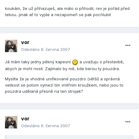
koukám, že už přihazuješ, ale málo si přihodil, rex je pořád před
tebou...jinak ať to vyjde a nezapomeň se pak pochlubit
vor
Odesláno
6. června 2007
Já mám taky jedny pěkný kapesní
a uvažuju o přestavbě,
abych je mohl nosit. Zajímalo by mě, kde berou ty pouzdra.
Myslíte že je vhodné unifikované pouzdro (větší) a správná
velikost se potom vymezí tím vnitřním kroužkem, nebo jsou to
pouzdra udělaná přesně na ten strojek?
vor
Odesláno
6. června 2007