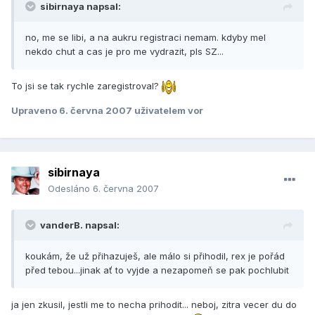
sibirnaya napsal:
no, me se libi, a na aukru registraci nemam. kdyby mel
nekdo chut a cas je pro me vydrazit, pls SZ...
To jsi se tak rychle zaregistroval?
Upraveno
6. června 2007
uživatelem vor
sibirnaya
Odesláno
6. června 2007
vanderB. napsal:
koukám, že už přihazuješ, ale málo si přihodil, rex je pořád
před tebou...jinak ať to vyjde a nezapomeň se pak pochlubit
ja jen zkusil, jestli me to necha prihodit... neboj, zitra vecer du do