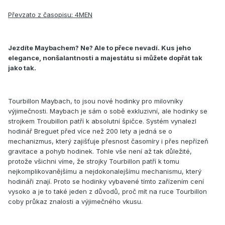
Převzato z časopisu: 4MEN
Jezdíte Maybachem? Ne? Ale to přece nevadí. Kus jeho
elegance, nonšalantnosti a majestátu si můžete dopřát tak
jako tak.
Tourbillon Maybach, to jsou nové hodinky pro milovníky
výjimečnosti. Maybach je sám o sobě exkluzivní, ale hodinky se
strojkem Troubillon patří k absolutní špičce. Systém vynalezl
hodinář Breguet před více než 200 lety a jedná se o
mechanizmus, který zajišťuje přesnost časomíry i přes nepřízeň
gravitace a pohyb hodinek. Tohle vše není až tak důležité,
protože všichni víme, že strojky Tourbillon patří k tomu
nejkomplikovanějšímu a nejdokonalejšímu mechanismu, který
hodináři znají. Proto se hodinky vybavené tímto zařízením cení
vysoko a je to také jeden z důvodů, proč mít na ruce Tourbillon
coby průkaz znalosti a výjimečného vkusu.