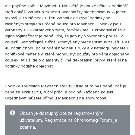
Ale pojďme zpět k Maybachu. Na světě je pouze několik hodinářů,
kteří dokáží vyrobit a zkonstruovat složitý mechanismus. A jeden
takový je i v Německu. Ten vyrobil exkluzivní hodinky se
zmíněným strojkem určené pouze pro Maybach. Hodinky jsou
vyrobeny z 18-karátového zlata, řemínek mají z krokodýlí kůže a
jejich výjimečnost je daná i tím, že jich bylo vyrobeno pouze 12
kousků. Samozřejmě ručně. Promyšlený mechanismus zajišťuje až
40 hodin chodu po sundání hodinek z ruky a v katalogu najdete i
doplňkové materiály, které mohou být použity pro vámi objednaný
kousek. Ať už jde o diamanty či jiné dekorativní prvky, které si na
hodinky hodláte objednat.
Hodinky Tourbillon Maybach stojí 120 tisíc euro bez daně, což je
cena za exkluzivitu, ruční práci a originál každého kousku.
Objednávat můžete přímo u Maybachu na showroomu.
Obsah je dostupný pouze registrovaným
uživatelům.
Registrace na Chronomag Fórum
je
zdarma.