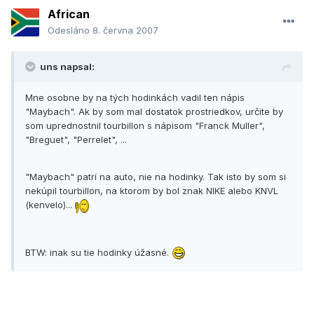
African
Odesláno
8. června 2007
uns napsal:
Mne osobne by na tých hodinkách vadil ten nápis
"Maybach". Ak by som mal dostatok prostriedkov, určite by
som uprednostnil tourbillon s nápisom "Franck Muller",
"Breguet", "Perrelet", ...
"Maybach" patrí na auto, nie na hodinky. Tak isto by som si
nekúpil tourbillon, na ktorom by bol znak NIKE alebo KNVL
(kenvelo)...
BTW: inak su tie hodinky úžasné.