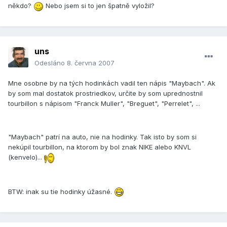
někdo?
Nebo jsem si to jen špatně vyložil?
uns
Odesláno
8. června 2007
Mne osobne by na tých hodinkách vadil ten nápis "Maybach". Ak
by som mal dostatok prostriedkov, určite by som uprednostnil
tourbillon s nápisom "Franck Muller", "Breguet", "Perrelet", ...
"Maybach" patrí na auto, nie na hodinky. Tak isto by som si
nekúpil tourbillon, na ktorom by bol znak NIKE alebo KNVL
(kenvelo)...
BTW: inak su tie hodinky úžasné.