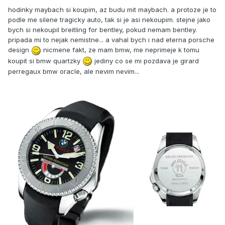
hodinky maybach si koupim, az budu mit maybach. a protoze je to
podle me silene tragicky auto, tak si je asi nekoupim. stejne jako
bych si nekoupil breitling for bentley, pokud nemam bentley.
pripada mi to nejak nemistne... a vahal bych i nad eterna porsche
design
nicmene fakt, ze mam bmw, me neprimeje k tomu
koupit si bmw quartzky
jediny co se mi pozdava je girard
perregaux bmw oracle, ale nevim nevim...