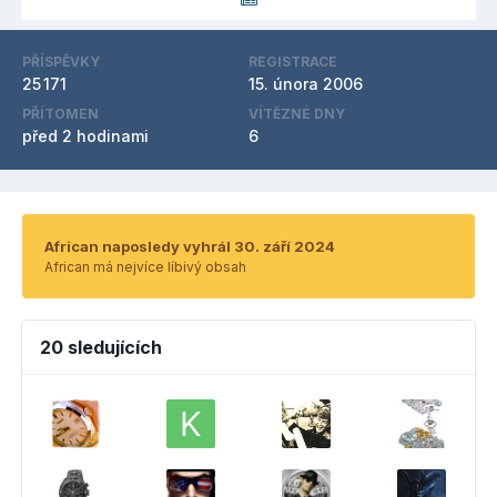
PŘÍSPĚVKY
REGISTRACE
25 171
15. února 2006
PŘÍTOMEN
VÍTĚZNÉ DNY
před 2 hodinami
6
African naposledy vyhrál 30. září 2024
African má nejvíce líbivý obsah
20 sledujících