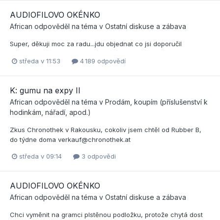
AUDIOFILOVO OKÉNKO
African
odpověděl na téma v
Ostatní diskuse a zábava
Super, děkuji moc za radu...jdu objednat co jsi doporučil
středa v 11:53
4 189 odpovědí
K: gumu na expy II
African
odpověděl na téma v
Prodám, koupím (příslušenství k
hodinkám, nářadí, apod.)
Zkus Chronothek v Rakousku, cokoliv jsem chtěl od Rubber B,
do týdne doma verkauf@chronothek.at
středa v 09:14
3 odpovědi
AUDIOFILOVO OKÉNKO
African
odpověděl na téma v
Ostatní diskuse a zábava
Chci vyměnit na gramci plstěnou podložku, protože chytá dost