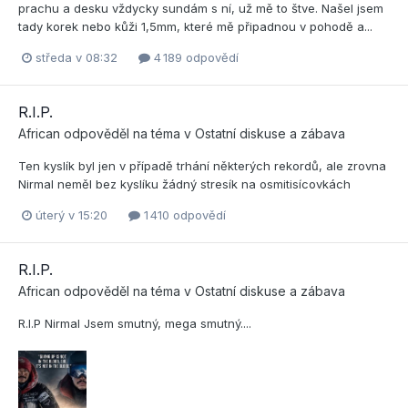
prachu a desku vždycky sundám s ní, už mě to štve. Našel jsem
tady korek nebo kůži 1,5mm, které mě připadnou v pohodě a...
středa v 08:32
4 189 odpovědí
R.I.P.
African
odpověděl na téma v
Ostatní diskuse a zábava
Ten kyslík byl jen v případě trhání některých rekordů, ale zrovna
Nirmal neměl bez kyslíku žádný stresík na osmitisícovkách
úterý v 15:20
1 410 odpovědí
R.I.P.
African
odpověděl na téma v
Ostatní diskuse a zábava
R.I.P Nirmal Jsem smutný, mega smutný....