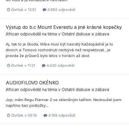
čtvrtek v 13:51
6 992 odpovědí
Výstup do b.c Mount Everestu a jiné krásné kopečky
African
odpověděl na téma v
Ostatní diskuse a zábava
Aj, tak to je škoda, Mára musí být nasratý Každopádně je to
divoch a Tomovo rozhodnutí nezbývá než respektovat....je
pravda že průserů bylo letos v horách až dost.
čtvrtek v 11:21
4 430 odpovědí
AUDIOFILOVO OKÉNKO
African
odpověděl na téma v
Ostatní diskuse a zábava
Jop, mám Regu Plannar 2 se skleněným talířem. Nezkoušel jsem
napřímo bez podložky....
čtvrtek v 09:19
4 189 odpovědí