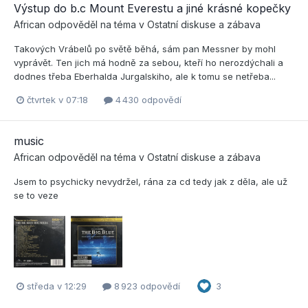
Výstup do b.c Mount Everestu a jiné krásné kopečky
African
odpověděl na téma v
Ostatní diskuse a zábava
Takových Vrábelů po světě běhá, sám pan Messner by mohl
vyprávět. Ten jich má hodně za sebou, kteří ho nerozdýchali a
dodnes třeba Eberhalda Jurgalskiho, ale k tomu se netřeba...
čtvrtek v 07:18
4 430 odpovědí
music
African
odpověděl na téma v
Ostatní diskuse a zábava
Jsem to psychicky nevydržel, rána za cd tedy jak z děla, ale už
se to veze
středa v 12:29
8 923 odpovědí
3