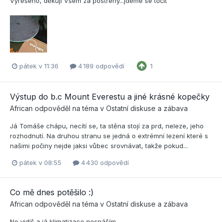
Vyřešeno, děkuji Všem za postřehy...jdeme se točit
pátek v 11:36
4 189 odpovědí
1
Výstup do b.c Mount Everestu a jiné krásné kopečky
African
odpověděl na téma v
Ostatní diskuse a zábava
Já Tomáše chápu, necítí se, ta stěna stojí za prd, neleze, jeho
rozhodnutí. Na druhou stranu se jedná o extrémní lezení které s
našimi počiny nejde jaksi vůbec srovnávat, takže pokud...
pátek v 08:55
4 430 odpovědí
Co mě dnes potěšilo :)
African
odpověděl na téma v
Ostatní diskuse a zábava
No vidíš a já klimatizace nesnáším