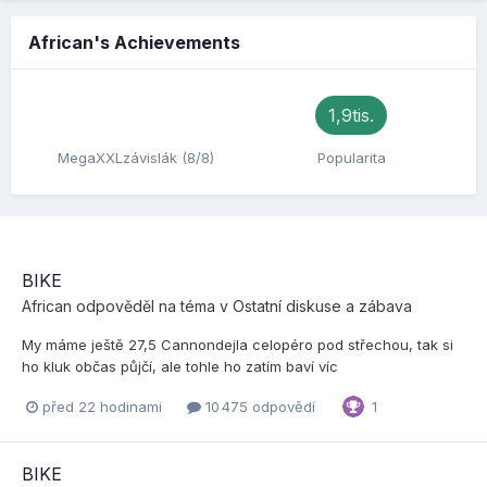
African's Achievements
1,9tis.
MegaXXLzávislák (8/8)
Popularita
BIKE
African
odpověděl na téma v
Ostatní diskuse a zábava
My máme ještě 27,5 Cannondejla celopéro pod střechou, tak si
ho kluk občas půjčí, ale tohle ho zatím baví víc
před 22 hodinami
10 475 odpovědí
1
BIKE