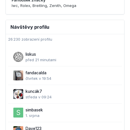
Fanoušek značky
Iwc, Rolex, Breitling, Zenith, Omega
Návštěvy profilu
26 230 zobrazení profilu
liskus
před 21 minutami
fandacalda
čtvrtek v 19:54
kuncák7
středa v 09:24
simbasek
1. srpna
Dave123