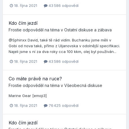
18. října 2021
43 586 odpovědí
Kdo čím jezdí
Frostie
odpověděl na téma v
Ostatní diskuse a zábava
@Sphinxx David, také tě rád vidím. Buchanku jsme měli v
Gobi od nova také, přímo z Uljanovska v odolnější specifikaci.
Najeli jsme s ní za dva roky cca 100 kkm, olej byl používán...
18. října 2021
43 586 odpovědí
Co máte právě na ruce?
Frostie
odpověděl na téma v
Všeobecná diskuse
Marine Gear [emoji3]
18. října 2021
76 425 odpovědí
Kdo čím jezdí