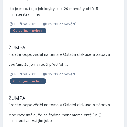
i to je moc, to je jak kdyby jsi s 20 mandáty chtěl 5
ministerstev, imho
10. října 2021
22 113 odpovědí
Co se jinam nehodí
ŽUMPA
Frostie
odpověděl na téma v
Ostatní diskuse a zábava
doufám, že jen v rauši přestřelili...
10. října 2021
22 113 odpovědí
Co se jinam nehodí
ŽUMPA
Frostie
odpověděl na téma v
Ostatní diskuse a zábava
Mne rozesmálo, že se čtyřma mandátama chtějí 2 (!)
ministerstva. Asi jim jebe...