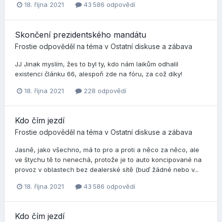
18. října 2021
43 586 odpovědí
Skončení prezidentského mandátu
Frostie
odpověděl na téma v
Ostatní diskuse a zábava
JJ Jinak myslím, žes to byl ty, kdo nám laikům odhalil
existenci článku 66, alespoň zde na fóru, za což díky!
18. října 2021
228 odpovědí
Kdo čím jezdí
Frostie
odpověděl na téma v
Ostatní diskuse a zábava
Jasně, jako všechno, má to pro a proti a něco za něco, ale
ve štychu tě to nenechá, protože je to auto koncipované na
provoz v oblastech bez dealerské sítě (buď žádné nebo v...
18. října 2021
43 586 odpovědí
Kdo čím jezdí