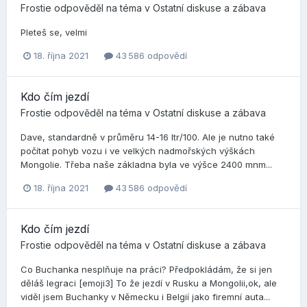
Frostie
odpověděl na téma v
Ostatní diskuse a zábava
Pleteš se, velmi
18. října 2021
43 586 odpovědí
Kdo čím jezdí
Frostie
odpověděl na téma v
Ostatní diskuse a zábava
Dave, standardně v průměru 14-16 ltr/100. Ale je nutno také
počítat pohyb vozu i ve velkých nadmořských výškách
Mongolie. Třeba naše základna byla ve výšce 2400 mnm...
18. října 2021
43 586 odpovědí
Kdo čím jezdí
Frostie
odpověděl na téma v
Ostatní diskuse a zábava
Co Buchanka nesplňuje na práci? Předpokládám, že si jen
děláš legraci [emoji3] To že jezdí v Rusku a Mongolii,ok, ale
viděl jsem Buchanky v Německu i Belgií jako firemní auta...