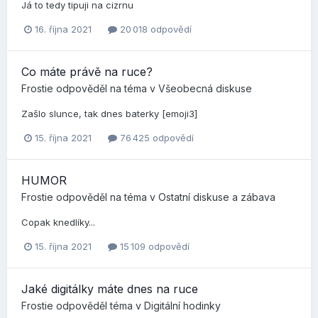
Já to tedy tipuji na cizrnu
16. října 2021
20 018 odpovědí
Co máte právě na ruce?
Frostie
odpověděl na téma v
Všeobecná diskuse
Zašlo slunce, tak dnes baterky [emoji3]
15. října 2021
76 425 odpovědí
HUMOR
Frostie
odpověděl na téma v
Ostatní diskuse a zábava
Copak knedlíky...
15. října 2021
15 109 odpovědí
Jaké digitálky máte dnes na ruce
Frostie
odpověděl téma v
Digitální hodinky