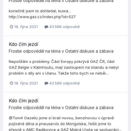
Frostie
odpověděl na téma v
Ostatní diskuse a zábava
konečně jsem to dohledal, kuwa...
http://www.gaz.cz/index.php?id=527
18. října 2021
43 586 odpovědí
Kdo čím jezdí
Frostie
odpověděl na téma v
Ostatní diskuse a zábava
Nepočítám s problémy. Část Evropy pokrývá GAZ ČR, část
GAZ Belgie v Kalmhoutu, mají zastoupení na Islandu a nebyl
problém s díly ani v Ulanu. Takže toho bych se nebál...
18. října 2021
43 586 odpovědí
Kdo čím jezdí
Frostie
odpověděl na téma v
Ostatní diskuse a zábava
@Tom4 Gazellu jsme si brali novou, benzínovou v úpravě
pojízdná dílna a pneuservis do Mongolska, řešili jsme to
přesně s AMC Radíkovice a GAZ Mokrá Lhota ve spolupráci...