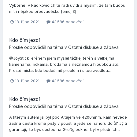
Výborně, v Radikovicich tě rádi uvidí a myslím, že tam budou
mít i nějakou předváděčku [emoji3]
18. října 2021
43 586 odpovědí
Kdo čím jezdí
Frostie
odpověděl na téma v
Ostatní diskuse a zábava
@JoyStickTerénem jsem myslel těžkej terén s velkejma
kamenama, říčkama, brodama s neznámou hloubkou atd.
Prostě místa, kde budeš mít problém i s tou zvedlou...
18. října 2021
43 586 odpovědí
Kdo čím jezdí
Frostie
odpověděl na téma v
Ostatní diskuse a zábava
A kterým autem jsi byl pod Altajem ve 4200mnm, kam nevede
žádná cesta kromě pisty v poušti a jede se nahoru dolů? Jý ti
garantuji, že bys cestou na Großglockner byl v předních...