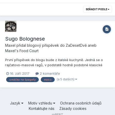
SEŘADIT PODLE
Sugo Bolognese
Maxel
přidal blogový příspěvek do
ZaDesetDvě aneb
Maxel's Food Court
První příspěvek do blogu bude z italské kuchyně. Jedná se o
rajčatovo-masové ragů, v podstatě hodně podobné klasické
omáčce na špagety Bolognese. Základem je recept Emanuela
16. září 2017
2 komentáře
Ridiho: http://www.sitalemvkuchyni.cz/recept/Sugo-Bolognese
(a 5 dalších)
omáčka na špagety
maso
Rád se u receptů spíš inspiruju, než že bych se jich držel jako...
Jazyk
Motiv vzhledu
Ochrana osobních údajů
Kontaktujte nás
Zásady cookies
roBERT