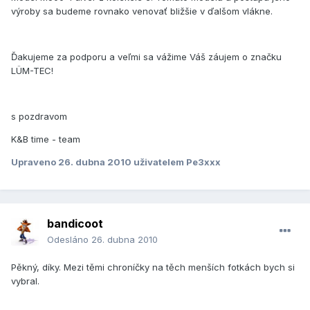
výroby sa budeme rovnako venovať bližšie v ďalšom vlákne.
Ďakujeme za podporu a veľmi sa vážime Váš záujem o značku
LÜM-TEC!
s pozdravom
K&B time - team
Upraveno
26. dubna 2010
uživatelem Pe3xxx
bandicoot
Odesláno
26. dubna 2010
Pěkný, díky. Mezi těmi chroníčky na těch menších fotkách bych si
vybral.