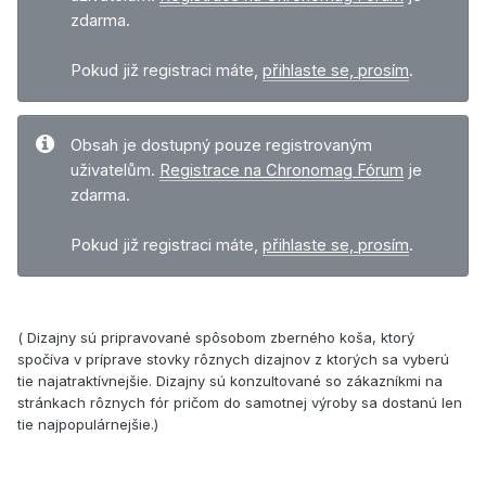
zdarma.
Pokud již registraci máte,
přihlaste se, prosím
.
Obsah je dostupný pouze registrovaným
uživatelům.
Registrace na Chronomag Fórum
je
zdarma.
Pokud již registraci máte,
přihlaste se, prosím
.
( Dizajny sú pripravované spôsobom zberného koša, ktorý
spočíva v príprave stovky rôznych dizajnov z ktorých sa vyberú
tie najatraktívnejšie. Dizajny sú konzultované so zákazníkmi na
stránkach rôznych fór pričom do samotnej výroby sa dostanú len
tie najpopulárnejšie.)