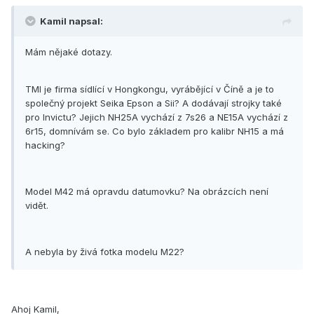
Kamil napsal:
Mám nějaké dotazy.
TMI je firma sídlící v Hongkongu, vyrábějící v Číně a je to
společný projekt Seika Epson a Sii? A dodávají strojky také
pro Invictu? Jejich NH25A vychází z 7s26 a NE15A vychází z
6r15, domnívám se. Co bylo základem pro kalibr NH15 a má
hacking?
Model M42 má opravdu datumovku? Na obrázcích není
vidět.
A nebyla by živá fotka modelu M22?
Ahoj Kamil,