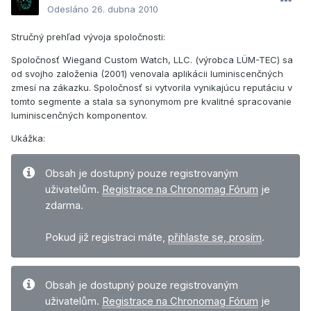
Odesláno
26. dubna 2010
Stručný prehľad vývoja spoločnosti:
Spoločnosť Wiegand Custom Watch, LLC. (výrobca LÜM-TEC) sa
od svojho založenia (2001) venovala aplikácii luminiscenčných
zmesí na zákazku. Spoločnosť si vytvorila vynikajúcu reputáciu v
tomto segmente a stala sa synonymom pre kvalitné spracovanie
luminiscenčných komponentov.
Ukážka:
Obsah je dostupný pouze registrovaným
uživatelům.
Registrace na Chronomag Fórum
je
zdarma.
Pokud již registraci máte,
přihlaste se, prosím
.
Obsah je dostupný pouze registrovaným
uživatelům.
Registrace na Chronomag Fórum
je