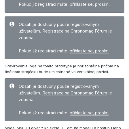
Pokud již registraci máte,
přihlaste se, prosím
.
Obsah je dostupný pouze registrovaným
uživatelům.
Registrace na Chronomag Fórum
je
zdarma.
Pokud již registraci máte,
přihlaste se, prosím
.
Gravírovanie loga na tomto prototype je horizontálne pričom na
finálnom strojčeku bude umiestnené vo vertikálnej pozícii.
Obsah je dostupný pouze registrovaným
uživatelům.
Registrace na Chronomag Fórum
je
zdarma.
Pokud již registraci máte,
přihlaste se, prosím
.
Model M500-1 diver z kolekcie 3. Tomuto modelu a postupu jeho