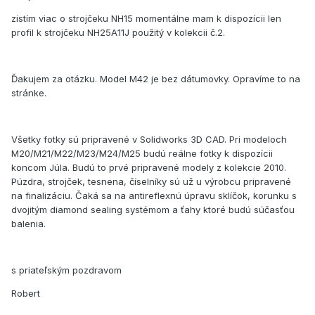
zistím viac o strojčeku NH15 momentálne mam k dispozícii len
profil k strojčeku NH25A11J použitý v kolekcii č.2.
Ďakujem za otázku. Model M42 je bez dátumovky. Opravíme to na
stránke.
Všetky fotky sú pripravené v Solidworks 3D CAD. Pri modeloch
M20/M21/M22/M23/M24/M25 budú reálne fotky k dispozícii
koncom Júla. Budú to prvé pripravené modely z kolekcie 2010.
Púzdra, strojček, tesnena, číselníky sú už u výrobcu pripravené
na finalizáciu. Čaká sa na antireflexnú úpravu sklíčok, korunku s
dvojitým diamond sealing systémom a ťahy ktoré budú súčasťou
balenia.
s priateľským pozdravom
Robert