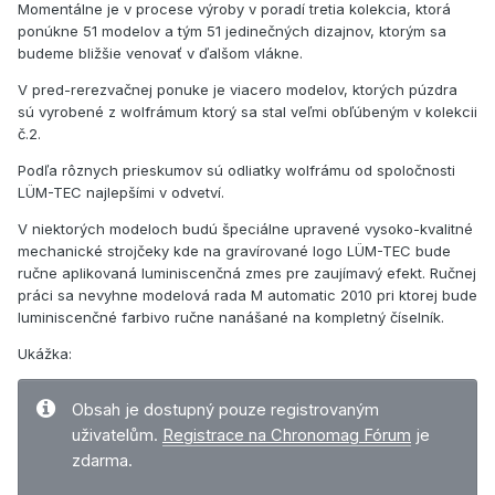
Momentálne je v procese výroby v poradí tretia kolekcia, ktorá
ponúkne 51 modelov a tým 51 jedinečných dizajnov, ktorým sa
budeme bližšie venovať v ďalšom vlákne.
V pred-rerezvačnej ponuke je viacero modelov, ktorých púzdra
sú vyrobené z wolfrámum ktorý sa stal veľmi obľúbeným v kolekcii
č.2.
Podľa rôznych prieskumov sú odliatky wolfrámu od spoločnosti
LÜM-TEC najlepšími v odvetví.
V niektorých modeloch budú špeciálne upravené vysoko-kvalitné
mechanické strojčeky kde na gravírované logo LÜM-TEC bude
ručne aplikovaná luminiscenčná zmes pre zaujímavý efekt. Ručnej
práci sa nevyhne modelová rada M automatic 2010 pri ktorej bude
luminiscenčné farbivo ručne nanášané na kompletný číselník.
Ukážka:
Obsah je dostupný pouze registrovaným
uživatelům.
Registrace na Chronomag Fórum
je
zdarma.