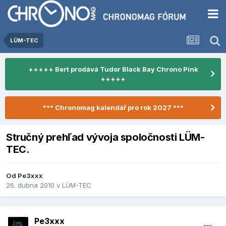
LÜM-TEC
+++++ Bert prodává Tudor Black Bay Chrono Pink
+++++
*** Chronomag kalendář pro rok 2027 ***
Stručný prehľad vývoja spoločnosti LÜM-
TEC.
Od
Pe3xxx
26. dubna 2010
v
LÜM-TEC
Pe3xxx