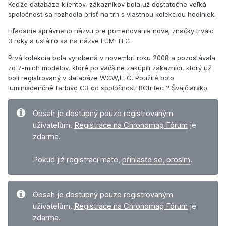
Keďže databáza klientov, zákazníkov bola už dostatočne veľká
spoločnosť sa rozhodla prísť na trh s vlastnou kolekciou hodiniek.
Hľadanie správneho názvu pre pomenovanie novej značky trvalo
3 roky a ustálilo sa na názve LÜM-TEC.
Prvá kolekcia bola vyrobená v novembri roku 2008 a pozostávala
zo 7-mich modelov, ktoré po väčšine zakúpili zákazníci, ktorý už
boli registrovaný v databáze WCW,LLC. Použité bolo
luminiscenčné farbivo C3 od spoločnosti RCtritec ? Švajčiarsko.
Obsah je dostupný pouze registrovaným
uživatelům.
Registrace na Chronomag Fórum
je
zdarma.
Pokud již registraci máte,
přihlaste se, prosím
.
Obsah je dostupný pouze registrovaným
uživatelům.
Registrace na Chronomag Fórum
je
zdarma.