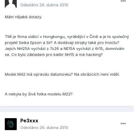
Odesláno
26. dubna 2010
Mám nějaké dotazy.
TMI je firma sídlící v Hongkongu, vyrábějící v Číně a je to společný
projekt Seika Epson a Sii? A dodávají strojky také pro Invictu?
Jejich NH25A vychází z 7s26 a NE15A vychází z 6r15, domnívám
se. Co bylo základem pro kalibr NH15 a má hacking?
Model M42 má opravdu datumovku? Na obrázcích není vidět.
A nebyla by živá fotka modelu M22?
Pe3xxx
Odesláno
26. dubna 2010