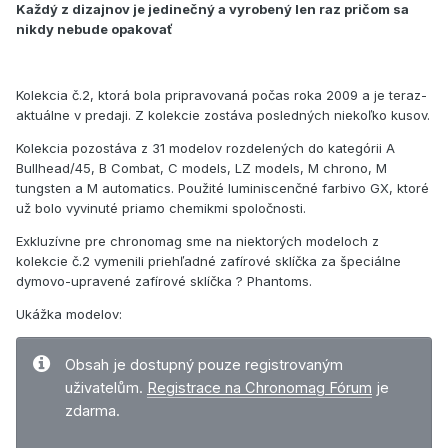
Každý z dizajnov je jedinečný a vyrobený len raz pričom sa
nikdy nebude opakovať
Kolekcia č.2, ktorá bola pripravovaná počas roka 2009 a je teraz-
aktuálne v predaji. Z kolekcie zostáva posledných niekoľko kusov.
Kolekcia pozostáva z 31 modelov rozdelených do kategórii A
Bullhead/45, B Combat, C models, LZ models, M chrono, M
tungsten a M automatics. Použité luminiscenčné farbivo GX, ktoré
už bolo vyvinuté priamo chemikmi spoločnosti.
Exkluzívne pre chronomag sme na niektorých modeloch z
kolekcie č.2 vymenili priehľadné zafírové sklíčka za špeciálne
dymovo-upravené zafírové sklíčka ? Phantoms.
Ukážka modelov:
Obsah je dostupný pouze registrovaným
uživatelům.
Registrace na Chronomag Fórum
je
zdarma.