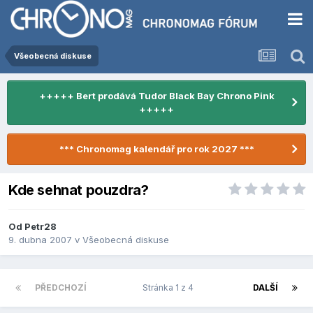
Všeobecná diskuse
+++++ Bert prodává Tudor Black Bay Chrono Pink
+++++
*** Chronomag kalendář pro rok 2027 ***
Kde sehnat pouzdra?
Od
Petr28
9. dubna 2007
v
Všeobecná diskuse
PŘEDCHOZÍ
Stránka 1 z 4
DALŠÍ