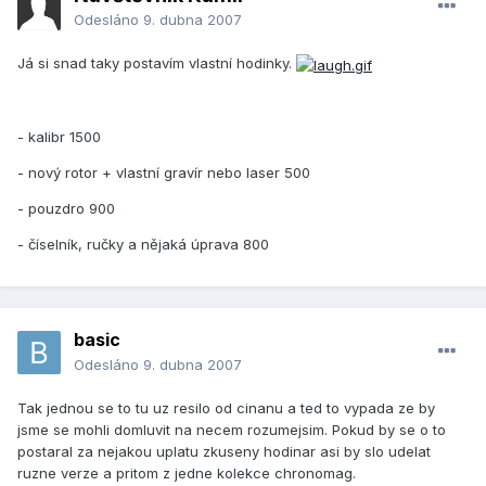
Odesláno
9. dubna 2007
Já si snad taky postavím vlastní hodinky.
- kalibr 1500
- nový rotor + vlastní gravír nebo laser 500
- pouzdro 900
- číselník, ručky a nějaká úprava 800
basic
Odesláno
9. dubna 2007
Tak jednou se to tu uz resilo od cinanu a ted to vypada ze by
jsme se mohli domluvit na necem rozumejsim. Pokud by se o to
postaral za nejakou uplatu zkuseny hodinar asi by slo udelat
ruzne verze a pritom z jedne kolekce chronomag.