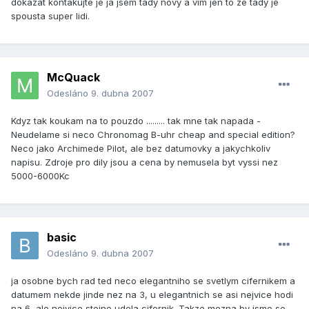
dokazat kontakujte je ja jsem tady novy a vim jen to ze tady je
spousta super lidi.
McQuack
Odesláno
9. dubna 2007
Kdyz tak koukam na to pouzdo ......... tak mne tak napada -
Neudelame si neco Chronomag B-uhr cheap and special edition?
Neco jako Archimede Pilot, ale bez datumovky a jakychkoliv
napisu. Zdroje pro dily jsou a cena by nemusela byt vyssi nez
5000-6000Kc
basic
Odesláno
9. dubna 2007
ja osobne bych rad ted neco elegantniho se svetlym cifernikem a
datumem nekde jinde nez na 3, u elegantnich se asi nejvice hodi
na 6, ale nejvice stejne udela cifernik. Takze mozna by jsme se