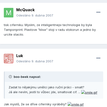
McQuack
Odesláno
9. dubna 2007
tisk ciferniku: Myslim, ze inteligentnejsi technologie by byla
Tamponprint. Plastove "klise" stoji v radu stokorun a jedno by
urcite stacilo.
Luk
Odesláno
9. dubna 2007
boo-beek napsal:
Zadat to nějakýmu umělci jako ruční práci - smalt?
Já ale nevím, jestli to vůbec jde, smaltovat cif. ...
Jak myslíš, že se dříve ciferníky vyráběly?