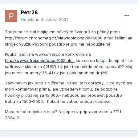
Petr28
Odesláno
9. dubna 2007
Tak jsem se stal majitelem pěkných švýcarů za pěkný peníz
http://forum.chronomag.cz/viewtopic.php?id=5608
a ted řeším jak
strojek využít. Původní pouzdro je pro mě nepoužitelné.
Koukal jsem na www.ofrei.com konkretne na
http://www.ofrei.com/page1035.html
kde se da koupit komplet i se
safirovym sklem za 42USD. Už jste tam někdo něco kupoval?? Maj
jen mensi prumery 36. 41 uz jsou pak mnohem dražší.
Taky nevim jak je to s ručkama. Nemaj tam obrazky.. Sice bych asi
mohl kontaktovat prima, ale vzhledem k tomu, ze podobne
hodinky prodavaj za 15 000,- nebudou asi prodavat pouzdro
treba za 1500-2000,- Pokud ho vubec budou prodavat.
Mate nekdo nejake zdroje? Nejlepe uz pripravene na tu ETU
2824-2.