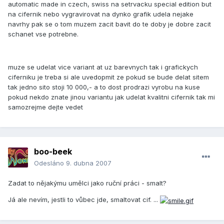
automatic made in czech, swiss na setrvacku special edition but
na cifernik nebo vygravirovat na dynko grafik udela nejake
navrhy pak se o tom muzem zacit bavit do te doby je dobre zacit
schanet vse potrebne.
muze se udelat vice variant at uz barevnych tak i grafickych
ciferniku je treba si ale uvedopmit ze pokud se bude delat sitem
tak jedno sito stoji 10 000,- a to dost prodrazi vyrobu na kuse
pokud nekdo znate jinou variantu jak udelat kvalitni cifernik tak mi
samozrejme dejte vedet
boo-beek
Odesláno
9. dubna 2007
Zadat to nějakýmu umělci jako ruční práci - smalt?
Já ale nevím, jestli to vůbec jde, smaltovat cif. ...