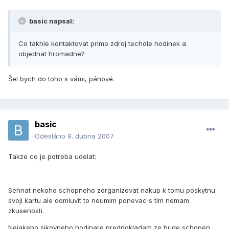
basic napsal:
Co takhle kontaktovat primo zdroj techdle hodinek a
objednat hromadne?
Šel bych do toho s vámi, pánové.
basic
Odesláno
9. dubna 2007
Takze co je potreba udelat:
Sehnat nekoho schopneho zorganizovat nakup k tomu poskytnu
svoji kartu ale domluvit to neumim ponevac s tim nemam
zkusenosti.
Nejakeho sikovneho hodinare predpokladam ze bude schopen