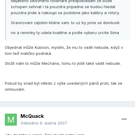
Nejakeho sikovneho hodinare predpokladam ze bude
schopen sehnat i ta pouzdra pripadne se budou hledat
pouzdra jinde a nakoupi se podobne jako kalibry a rotory.
Gravirovani zajistim klidne sam. to uz by jsme se domluvili.
no a reminky ty udela kvalitne a podle vyberu urcite Sima
Objednat může Kubson, myslím, že mu to vadit nebude, když v
tom teď maličko podniká.
Složit nám to může Mechano, tomu to jistě také vadit nebude.
Pokud by snad byl někdo z výše uvedených pánů proti, tak se
omlouvám.
McQuack
Odesláno
9. dubna 2007