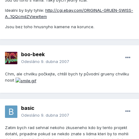
Jdu do toho s vama. Taky bych jedny vzal.
Idealni by byly tyhle:
http://cgi.ebay.com/ORIGINAL-GRUEN-SWISS-
A...1QQcmdZViewItem
Jsou bez toho hnusnyho kamene na korunce.
boo-beek
Odesláno
9. dubna 2007
Chm, ale chvilku počkejte, chtěl bych ty původní grueny chvilku
nosit
basic
Odesláno
9. dubna 2007
Zatim bych rad sehnal nekoho zkuseneho kdo by tento projekt
dotahl, pripadne pokud se nekdo znate s lidma kteri by to mohli