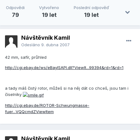
Odpovědi
Vytvořeno
Poslední odpověď
79
19 let
19 let
Návštěvník Kamil
Odesláno
9. dubna 2007
42 mm, safír, průhled
http://cgi.ebay.de/ws/eBayISAPI.dll?ViewIt...99394&rd=1&rd=1
a tady máš čistý rotor, můžeš si na něj dát co chceš, jsou tam i
číselníky
http://cgi.ebay.de/ROTOR-Schwungmasse-
fuer...VQQcmdZViewItem
Návštěvník Kamil