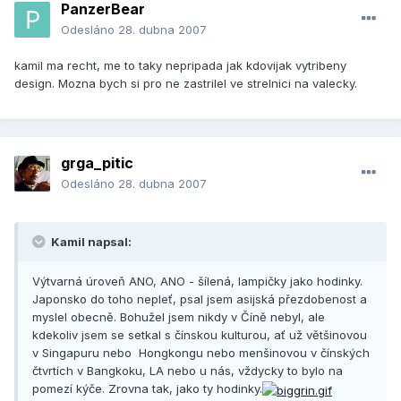
PanzerBear
Odesláno
28. dubna 2007
kamil ma recht, me to taky nepripada jak kdovijak vytribeny
design. Mozna bych si pro ne zastrilel ve strelnici na valecky.
grga_pitic
Odesláno
28. dubna 2007
Kamil napsal:
Výtvarná úroveň ANO, ANO - šílená, lampičky jako hodinky.
Japonsko do toho nepleť, psal jsem asijská přezdobenost a
myslel obecně. Bohužel jsem nikdy v Číně nebyl, ale
kdekoliv jsem se setkal s čínskou kulturou, ať už většinovou
v Singapuru nebo Hongkongu nebo menšinovou v čínských
čtvrtích v Bangkoku, LA nebo u nás, vždycky to bylo na
pomezí kýče. Zrovna tak, jako ty hodinky.