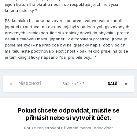
jejich kulturniho okruhu necim co respektuje jejich nejvyssi
kriteria estetiky ?
PS: komicka historka na zaver - po prve svetove valce zacali
japonci exportovat do evropy caj. byl v nadhernych glazovanych
drevenych krabickach. lide si krabicky davali do obyvaku, proste
delali si takovou malou japanerii v evropskem prostredi (tohle je
podle me kyc) - na krabicce byl kaligraficky napis, coz v ocich
majitelu jeste podtrhovalo exoticnost - pak nekdo prisel na to ze
je tam kaligraficky napsano "caj pro bile psy....."
PŘEDCHOZÍ
Stránka 1 z 2
DALŠÍ
Pokud chcete odpovídat, musíte se
přihlásit nebo si vytvořit účet.
Pouze registrovaní uživatelé mohou odpovídat