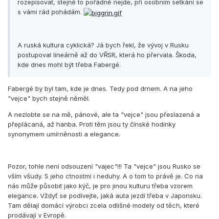
rozepisovat, stejně to pořádně nejde, při osobním setkání se
s vámi rád pohádám.
A ruská kultura cyklická? Já bych řekl, že vývoj v Rusku
postupoval lineárně až do VŘSR, která ho přervala. Škoda,
kde dnes mohl být třeba Fabergé.
Fabergé by byl tam, kde je dnes. Tedy pod drnem. A na jeho
"vejce" bych stejně něměl.
A nezlobte se na mě, pánové, ale ta "vejce" jsou přeslazená a
přeplácaná, až hanba. Proti těm jsou ty čínské hodinky
synonymem umírněnosti a elegance.
Pozor, tohle není odsouzení "vajec"!!! Ta "vejce" jsou Rusko se
vším všudy. S jeho ctnostmi i neduhy. A o tom to právě je. Co na
nás může působit jako kýč, je pro jinou kulturu třeba vzorem
elegance. Vždyť se podívejte, jaká auta jezdí třeba v Japonsku.
Tam dělají domácí výrobci zcela odlišné modely od těch, které
prodávají v Evropě.