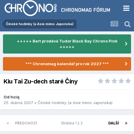
Čínské hodinky (a Asie mimo Japonska)
+++++ Bert prodává Tudor Black Bay Chrono Pink
+++++
*** Chronomag kalendář pro rok 2027 ***
Kiu Tai Zu-dech staré Číny
Od
hciq
25. dubna 2007
v
Čínské hodinky (a Asie mimo Japonska)
PŘEDCHOZÍ
Stránka 1 z 2
DALŠÍ