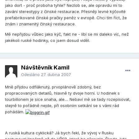
jako dort - proč proboha tyhle? Nezlob se, ale opravdu mi to
zavání stereotypy z čínské restaurace. Přesněji levné kýčovité
prefabrikované čínské pračky peněz v evropě. Chci tím říct, že
znám i znamenitý čínský restaurace.
Mě nepřijdou vůbec jako kýč, fakt ne - líbí se mi daleko víc, než
jakékoli ruské hodinky, co jsem dosud viděl.
Návštěvník Kamil
Odesláno
27. dubna 2007
Mně přijdou odfláknutý, prvoplánově zdobný, bez
propracovaných detailů, hlavně ty dvoje horní. U hodinek s
tourbillonem je sice snaha, ale.... Nebaví mě se tady rozepisovat,
stejně to pořádně nejde, při osobním setkání se s vámi rád
pohádám.
A ruská kultura cyklická? Já bych řekl, že vývoj v Rusku
postupoval lineárně až do VŘSR, která ho přervala. Škoda, kde