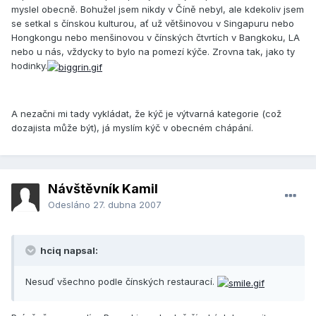
myslel obecně. Bohužel jsem nikdy v Číně nebyl, ale kdekoliv jsem
se setkal s čínskou kulturou, ať už většinovou v Singapuru nebo
Hongkongu nebo menšinovou v čínských čtvrtích v Bangkoku, LA
nebo u nás, vždycky to bylo na pomezí kýče. Zrovna tak, jako ty
hodinky.
A nezačni mi tady vykládat, že kýč je výtvarná kategorie (což
dozajista může být), já myslím kýč v obecném chápání.
Návštěvník Kamil
Odesláno
27. dubna 2007
hciq napsal:
Nesuď všechno podle čínských restaurací.