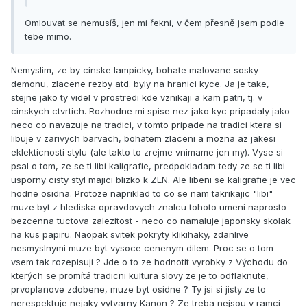
Omlouvat se nemusíš, jen mi řekni, v čem přesně jsem podle
tebe mimo.
Nemyslim, ze by cinske lampicky, bohate malovane sosky
demonu, zlacene rezby atd. byly na hranici kyce. Ja je take,
stejne jako ty videl v prostredi kde vznikaji a kam patri, tj. v
cinskych ctvrtich. Rozhodne mi spise nez jako kyc pripadaly jako
neco co navazuje na tradici, v tomto pripade na tradici ktera si
libuje v zarivych barvach, bohatem zlaceni a mozna az jakesi
eklekticnosti stylu (ale takto to zrejme vnimame jen my). Vyse si
psal o tom, ze se ti libi kaligrafie, predpokladam tedy ze se ti libi
usporny cisty styl majici blizko k ZEN. Ale libeni se kaligrafie je vec
hodne osidna. Protoze napriklad to co se nam takrikajic "libi"
muze byt z hlediska opravdovych znalcu tohoto umeni naprosto
bezcenna tuctova zalezitost - neco co namaluje japonsky skolak
na kus papiru. Naopak svitek pokryty klikihaky, zdanlive
nesmyslnymi muze byt vysoce cenenym dilem. Proc se o tom
vsem tak rozepisuji ? Jde o to ze hodnotit vyrobky z Východu do
kterých se promítá tradicni kultura slovy ze je to odflaknute,
prvoplanove zdobene, muze byt osidne ? Ty jsi si jisty ze to
nerespektuje nejaky vytvarny Kanon ? Ze treba nejsou v ramci