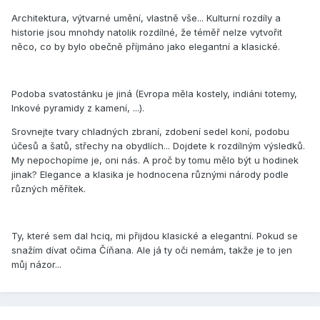
Architektura, výtvarné umění, vlastně vše... Kulturní rozdíly a
historie jsou mnohdy natolik rozdílné, že téměř nelze vytvořit
něco, co by bylo obečně příjmáno jako elegantní a klasické.
Podoba svatostánku je jiná (Evropa měla kostely, indiáni totemy,
Inkové pyramidy z kamení, ...).
Srovnejte tvary chladných zbraní, zdobení sedel koní, podobu
účesů a šatů, střechy na obydlích... Dojdete k rozdílným výsledků.
My nepochopíme je, oni nás. A proč by tomu mělo být u hodinek
jinak? Elegance a klasika je hodnocena různými národy podle
různých měřítek.
Ty, které sem dal hciq, mi přijdou klasické a elegantní. Pokud se
snažím dívat očima Číňana. Ale já ty oči nemám, takže je to jen
můj názor...