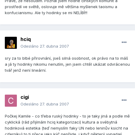
Právě, že nesoudím. Poznal jsem hodně čínských komunit a
prostředí ve světě, oslovuje mě většina myšlenek taoismu a
konfucianismu. Ale ty hodinky se mi NELÍBÍ!!!
hciq
Odesláno
27. dubna 2007
sry za to blbé přirovnání, jseš silná osobnost, ok právo na to máš
a já ty hodinky nikomu nenutím, jen jsem chtěl ukázat odvrácenou
tvář jenž není lineární.
cigi
Odesláno
27. dubna 2007
Počkej Kamile - co třeba ruský hodinky - to je taky jiná a podle mě
cyklická (rád přijímám hciq kategorizaci) kultura a svébytná
hodinková estetika (teď nemyslím faky UN nebo leninův ksicht na
ciferníku) to ti přece jako kýč nepřijde, i když některý vypadají