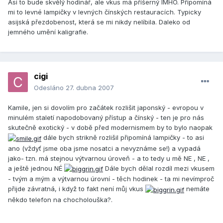
Asi to bude skvělý hodinář, ale vkus má příšerný IMHO. Připomíná
mi to levné lampičky v levných čínských restauracích. Typicky
asijská přezdobenost, která se mi nikdy nelíbila. Daleko od
jemného umění kaligrafie.
cigi
Odesláno
27. dubna 2007
Kamile, jen si dovolím pro začátek rozlišit japonský - evropou v
minulém staletí napodobovaný přístup a čínský - ten je pro nás
skutečně exotický - v době před modernismem by to bylo naopak
dále bych strikně rozlišil připomíná lampičky - to asi
ano (vždyť jsme oba jsme nosatci a nevyznáme se!) a vypadá
jako- tzn. má stejnou výtvarnou úroveň - a to tedy u mě NE , NE ,
a ještě jednou NÉ
Dále bych dělal rozdíl mezi vkusem
- tvým a mým a výtvarnou úrovní - těch hodinek - ta mi nevímproč
přijde závratná, i když to fakt není můj vkus
nemáte
někdo telefon na chocholouška?.