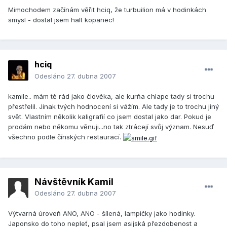
Mimochodem začínám věřit hciq, že turbuilion má v hodinkách
smysl - dostal jsem halt kopanec!
hciq
Odesláno
27. dubna 2007
kamile.. mám tě rád jako člověka, ale kurňa chlape tady si trochu
přestřelil. Jinak tvých hodnocení si vážím. Ale tady je to trochu jiný
svět. Vlastním několik kaligrafií co jsem dostal jako dar. Pokud je
prodám nebo někomu věnuji...no tak ztrácejí svůj význam. Nesuď
všechno podle čínských restaurací.
Návštěvník Kamil
Odesláno
27. dubna 2007
Výtvarná úroveň ANO, ANO - šílená, lampičky jako hodinky.
Japonsko do toho nepleť, psal jsem asijská přezdobenost a