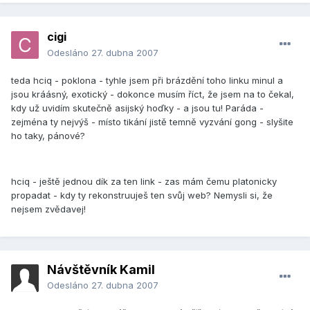
cigi
Odesláno
27. dubna 2007
teda hciq - poklona - tyhle jsem při brázdění toho linku minul a
jsou kráásný, exotický - dokonce musím říct, že jsem na to čekal,
kdy už uvidím skutečně asijský hoďky - a jsou tu! Paráda -
zejména ty nejvýš - místo tikání jistě temně vyzvání gong - slyšite
ho taky, pánové?
hciq - ještě jednou dík za ten link - zas mám čemu platonicky
propadat - kdy ty rekonstruuješ ten svůj web? Nemysli si, že
nejsem zvědavej!
Návštěvník Kamil
Odesláno
27. dubna 2007