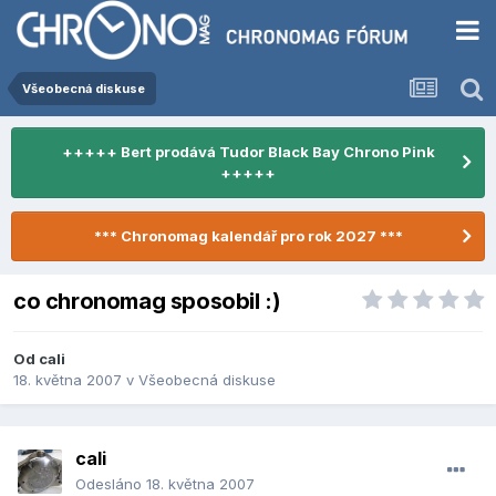
Všeobecná diskuse
+++++ Bert prodává Tudor Black Bay Chrono Pink
+++++
*** Chronomag kalendář pro rok 2027 ***
co chronomag sposobil :)
Od
cali
18. května 2007
v
Všeobecná diskuse
cali
Odesláno
18. května 2007