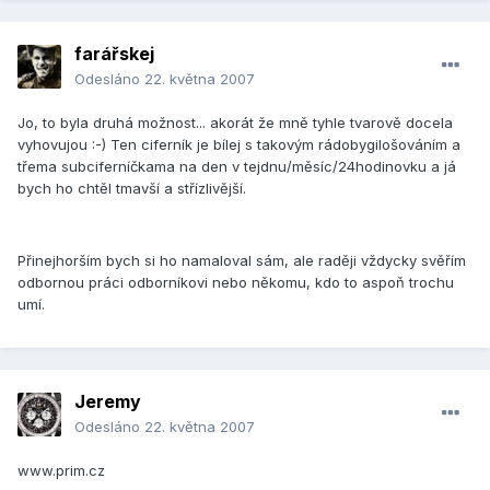
farářskej
Odesláno
22. května 2007
Jo, to byla druhá možnost... akorát že mně tyhle tvarově docela
vyhovujou :-) Ten ciferník je bílej s takovým rádobygilošováním a
třema subciferníčkama na den v tejdnu/měsíc/24hodinovku a já
bych ho chtěl tmavší a střízlivější.
Přinejhorším bych si ho namaloval sám, ale raději vždycky svěřím
odbornou práci odborníkovi nebo někomu, kdo to aspoň trochu
umí.
Jeremy
Odesláno
22. května 2007
www.prim.cz