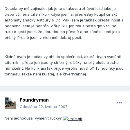
Docela by mě zajímalo, jak je to s takovou zhůvěřilostí jako je
třeba výměna ciferníku - kdysi jsem si přes eBay koupil čínský
automaty značky Astbury & Co. Pak jsem je takňák přestal nosit a
nedávno jsem je nahrábl v šuplíku, jen tak z nostalgie vzal na
ruku a zjistil jsem, že jdou docela přesně a na zápěstí sedí jako
přibitý. Prostě jsem z nich měl dobrej pocit.
Klidně bych je občas vytáhl do společnosti, akorát bych vyměnil
ciferník - přece jen jsou ty stříbrný ručičky na bílý ploše trochu
hůř čitelný. Na kolik asi tak přijde výroba novýho? Ty hodinky jsou
tonneau, takže není kulatej, ale čtverhrannej...
Foundryman
Odesláno
22. května 2007
Není jednodušší vyměnit ručky?