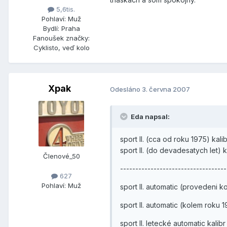
5,6tis.
Pohlaví:
Muž
Bydlí:
Praha
Fanoušek značky:
Cyklisto, veď kolo
Xpak
Odesláno
3. června 2007
Eda napsal:
sport II. (cca od roku 1975) kali
sport II. (do devadesatych let) k
Členové_50
---------------------------------
627
Pohlaví:
Muž
sport II. automatic (provedeni k
sport II. automatic (kolem roku
sport II. letecké automatic kalib