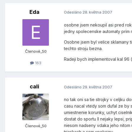
Eda
Odesláno
28. května 2007
osobne jsem nekoupil asi pred rok
jedny spolecenske automaty prim m
Osobne jsem byl velice sklamany 
techto stroju bezna.
Členové_50
Radeji bych implementoval kal 96 
163
cali
Odesláno
29. května 2007
no tak oni sa tie strojky v celjku
casu nacal vtedy som dufal ze by
umiestnenie korunky, uchyt ciselnik
dostat do sportu II nejaky lepsi, 
niesom nadseny vdaka jeho nitom 
Členové_50
triaskach a som spokojny.