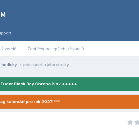
upport
uživatelé
Žebříček nejlepších uživatelů
é hodinky
prim sport a jeho strojky
 Tudor Black Bay Chrono Pink +++++
ag kalendář pro rok 2027 ***