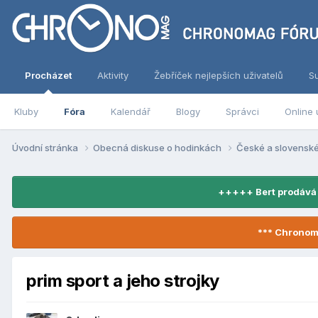
Procházet
Aktivity
Žebříček nejlepších uživatelů
S
Kluby
Fóra
Kalendář
Blogy
Správci
Online 
Úvodní stránka
Obecná diskuse o hodinkách
České a slovensk
+++++ Bert prodává
*** Chronom
prim sport a jeho strojky