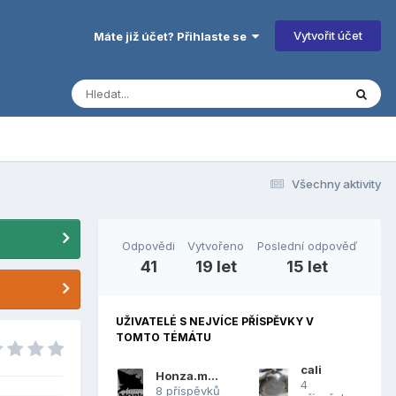
Vytvořit účet
Máte již účet? Přihlaste se
Všechny aktivity
Odpovědi
Vytvořeno
Poslední odpověď
41
19 let
15 let
UŽIVATELÉ S NEJVÍCE PŘÍSPĚVKY V
TOMTO TÉMÁTU
cali
Honza.manta
4
8 příspěvků