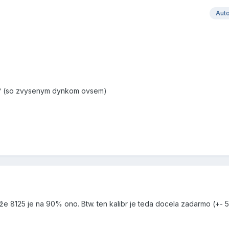
Aut
it? (so zvysenym dynkom ovsem)
t že 8125 je na 90% ono. Btw. ten kalibr je teda docela zadarmo (+- 