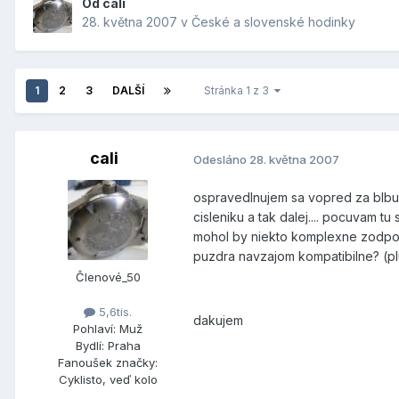
Od
cali
28. května 2007
v
České a slovenské hodinky
1
2
3
DALŠÍ
Stránka 1 z 3
cali
Odesláno
28. května 2007
ospravedlnujem sa vopred za blbu ot
cisleniku a tak dalej.... pocuvam t
mohol by niekto komplexne zodpoved
puzdra navzajom kompatibilne? (p
Členové_50
5,6tis.
dakujem
Pohlaví:
Muž
Bydlí:
Praha
Fanoušek značky:
Cyklisto, veď kolo