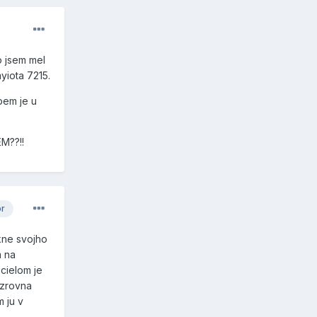
o jsem mel
yiota 7215.
bem je u
M??!!
or
akne svojho
m na
 cielom je
 zrovna
 ju v