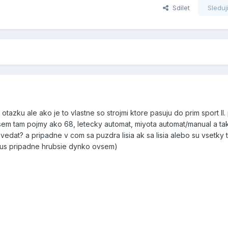
Sdílet
Sleduj
azku ale ako je to vlastne so strojmi ktore pasuju do prim sport II.
u sem tam pojmy ako 68, letecky automat, miyota automat/manual a tak d
at? a pripadne v com sa puzdra lisia ak sa lisia alebo su vsetky ti
lus pripadne hrubsie dynko ovsem)