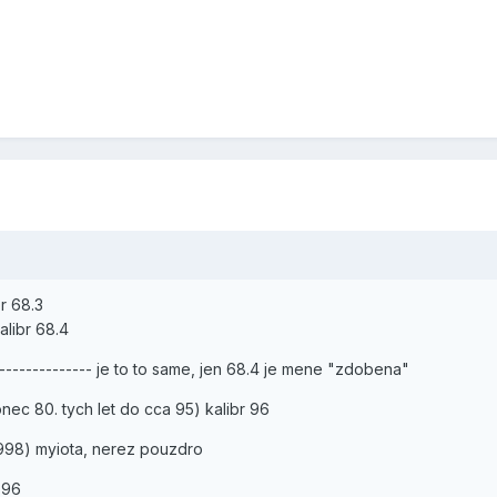
br 68.3
alibr 68.4
---------------- je to to same, jen 68.4 je mene "zdobena"
onec 80. tych let do cca 95) kalibr 96
 1998) myiota, nerez pouzdro
r 96