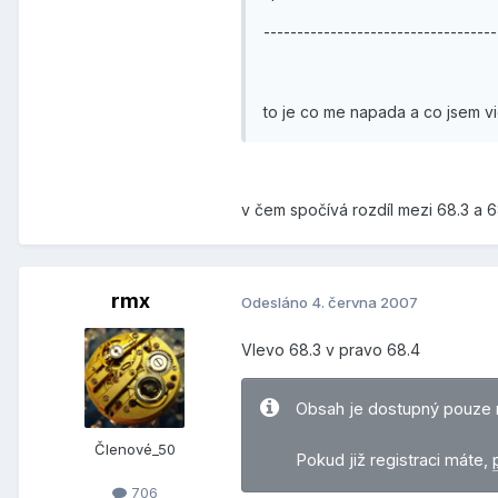
--------------------------------
to je co me napada a co jsem vi
v čem spočívá rozdíl mezi 68.3 a 6
rmx
Odesláno
4. června 2007
Vlevo 68.3 v pravo 68.4
Obsah je dostupný pouze 
Členové_50
Pokud již registraci máte,
706