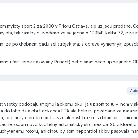
em myioty sport 2 za 2000 v Prioru Ostrava, ale uz jsou prodane. C
yiota, tak ram bylo uvedeno ze se jedna o "PRIM" kalibr 72, cize m
tim, ze po drobnem padu sel strojek srat a oprava vymennym zpuso
(mnou familierne nazyvany Pringot) nebo snad neco uplne jineho OE
Aut
 dost vsetky podobaju (mojmu laickemu oku) ja uz som to tu v inom vl
 sa do toho dala obut dokonca ETA ale bolo mi povedane ze narazi
a, priemery dierok ruciek a vzdialenost kruzku s datumom ..... mojim
pripadne aspon novo kupitelny automaticky stroj nez cal 96 z ktoreho
uchytenemu rotoru, ani cinou by som nepohrdol ak by pasovala mam