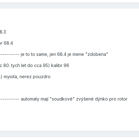
68.3
br 68.4
------------- je to to same, jen 68.4 je mene "zdobena"
c 80. tych let do cca 95) kalibr 96
98) myiota, nerez pouzdro
-------------- automaty mají "soudkové" zvýšené dýnko pro rotor