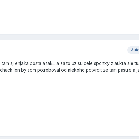
Aut
tam aj enjaka posta a tak... a za to uz su cele sportky z aukra ale t
chach len by som potreboval od niekoho potvrdit ze tam pasuje a ja