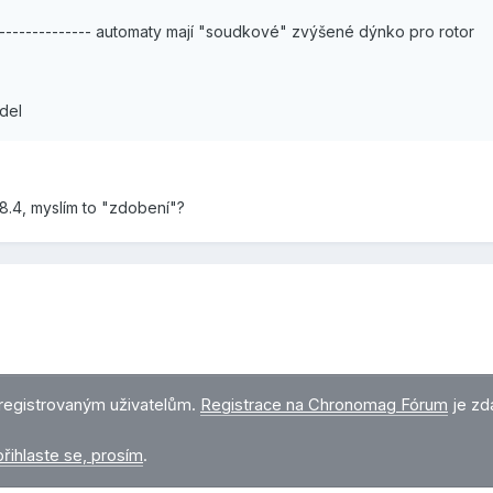
----------------- automaty mají "soudkové" zvýšené dýnko pro rotor
del
8.4, myslím to "zdobení"?
registrovaným uživatelům.
Registrace na Chronomag Fórum
je zd
přihlaste se, prosím
.