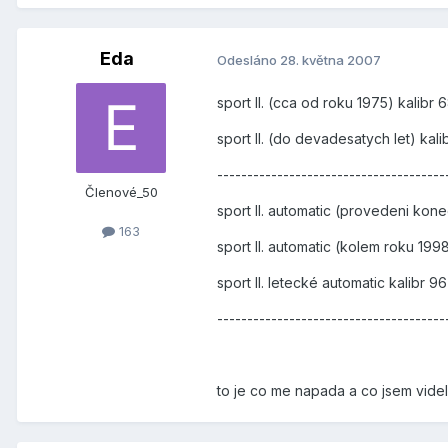
Eda
Odesláno
28. května 2007
sport II. (cca od roku 1975) kalibr 
sport II. (do devadesatych let) kali
------------------------------------
Členové_50
sport II. automatic (provedeni kone
163
sport II. automatic (kolem roku 19
sport II. letecké automatic kalibr 96
-----------------------------------
to je co me napada a co jsem videl