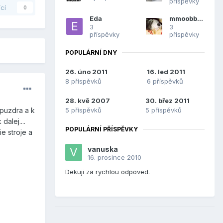
příspěvky
ící
0
Eda
mmoobbyy
3
3
příspěvky
příspěvky
POPULÁRNÍ DNY
26. úno 2011
16. led 2011
8 příspěvků
6 příspěvků
28. kvě 2007
30. břez 2011
5 příspěvků
5 příspěvků
 puzdra a k
alej....
POPULÁRNÍ PŘÍSPĚVKY
e stroje a
vanuska
16. prosince 2010
Dekuji za rychlou odpoved.