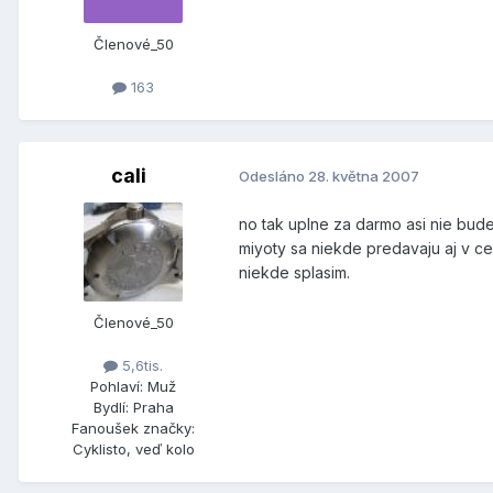
Členové_50
163
cali
Odesláno
28. května 2007
no tak uplne za darmo asi nie bude 
miyoty sa niekde predavaju aj v ce
niekde splasim.
Členové_50
5,6tis.
Pohlaví:
Muž
Bydlí:
Praha
Fanoušek značky:
Cyklisto, veď kolo