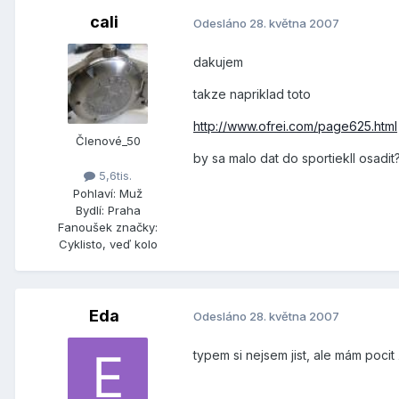
cali
Odesláno
28. května 2007
dakujem
takze napriklad toto
http://www.ofrei.com/page625.html
Členové_50
by sa malo dat do sportiekII osad
5,6tis.
Pohlaví:
Muž
Bydlí:
Praha
Fanoušek značky:
Cyklisto, veď kolo
Eda
Odesláno
28. května 2007
typem si nejsem jist, ale mám poci