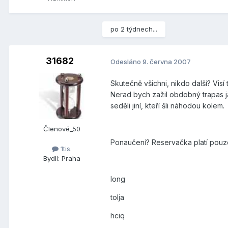
po 2 týdnech...
31682
Odesláno
9. června 2007
Skutečně všichni, nikdo další? Visí
Nerad bych zažil obdobný trapas jak
seděli jiní, kteří šli náhodou kolem.
Členové_50
Ponaučení? Reservačka platí pouze
1tis.
Bydlí:
Praha
long
tolja
hciq