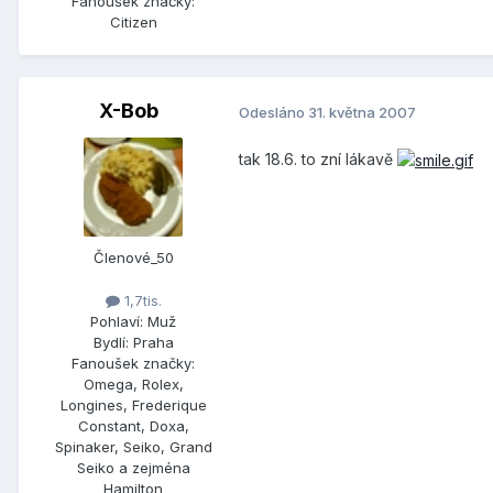
Fanoušek značky:
Citizen
X-Bob
Odesláno
31. května 2007
tak 18.6. to zní lákavě
Členové_50
1,7tis.
Pohlaví:
Muž
Bydlí:
Praha
Fanoušek značky:
Omega, Rolex,
Longines, Frederique
Constant, Doxa,
Spinaker, Seiko, Grand
Seiko a zejména
Hamilton