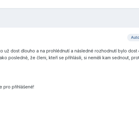
Aut
 to už dost dlouho a na prohlédnutí a následné rozhodnutí bylo dost 
o posledně, že členi, kteří se přihlásili, si neměli kam sednout, pr
 pro přihlášené!