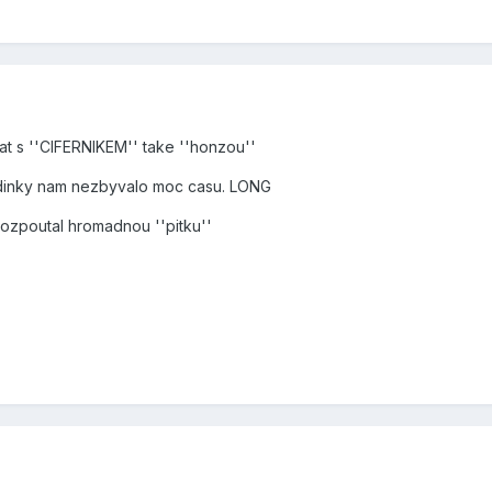
krat s ''CIFERNIKEM'' take ''honzou''
hodinky nam nezbyvalo moc casu. LONG
 rozpoutal hromadnou ''pitku''