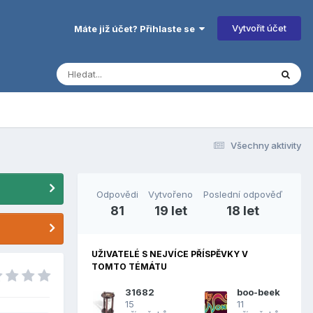
Vytvořit účet
Máte již účet? Přihlaste se
Všechny aktivity
Odpovědi
Vytvořeno
Poslední odpověď
81
19 let
18 let
UŽIVATELÉ S NEJVÍCE PŘÍSPĚVKY V
TOMTO TÉMÁTU
31682
boo-beek
15
11