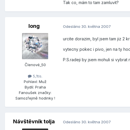
Tak co, mám to tam zamluvit?
long
Odesláno
30. května 2007
urcite dorazim, byl jsem tam jiz 2 
vytecny pokec i pivo, jen na ty 
P.S.radeji by jsem mohuli si vybrat
Členové_50
5,1tis.
Pohlaví:
Muž
Bydlí:
Praha
Fanoušek značky:
Samozřejmě hodinky !
Návštěvník tolja
Odesláno
30. května 2007