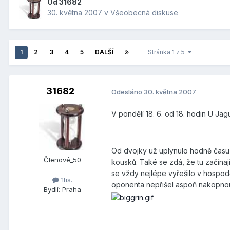
Od
31682
30. května 2007
v
Všeobecná diskuse
1
2
3
4
5
DALŠÍ
Stránka 1 z 5
31682
Odesláno
30. května 2007
V pondělí 18. 6. od 18. hodin U Jag
Od dvojky už uplynulo hodně času a
Členové_50
kousků. Také se zdá, že tu začínaj
se vždy nejlépe vyřešilo v hospodě
1tis.
oponenta nepřišel aspoň nakopno
Bydlí:
Praha