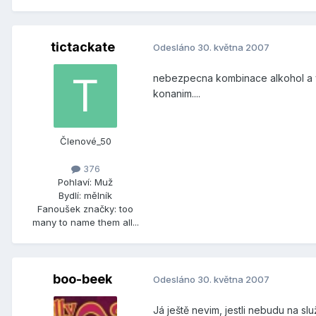
tictackate
Odesláno
30. května 2007
nebezpecna kombinace alkohol a ve
konanim....
Členové_50
376
Pohlaví:
Muž
Bydlí:
mělník
Fanoušek značky:
too
many to name them all...
boo-beek
Odesláno
30. května 2007
Já ještě nevim, jestli nebudu na s