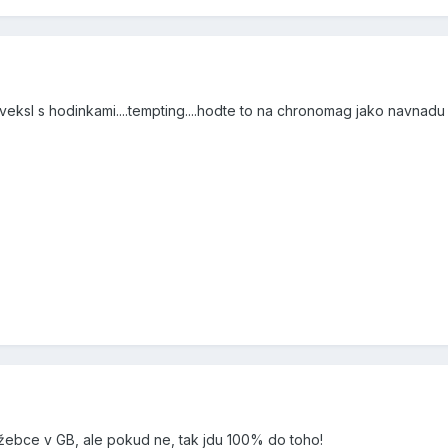
ksl s hodinkami....tempting....hodte to na chronomag jako navnad
lužebce v GB, ale pokud ne, tak jdu 100% do toho!