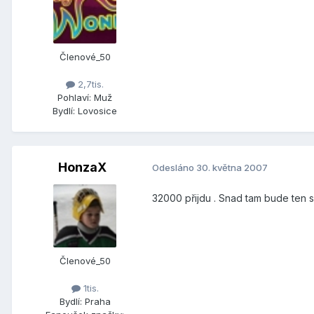
Členové_50
2,7tis.
Pohlaví:
Muž
Bydlí:
Lovosice
HonzaX
Odesláno
30. května 2007
32000 přijdu . Snad tam bude ten s
Členové_50
1tis.
Bydlí:
Praha