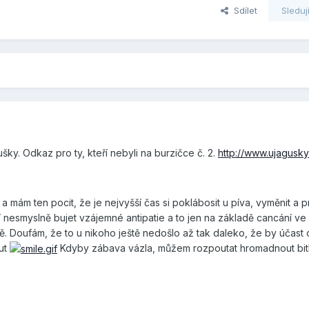
Sdílet
Sleduj
ušky. Odkaz pro ty, kteří nebyli na burzičce č. 2.
http://www.ujagusk
 mám ten pocit, že je nejvyšší čas si poklábosit u píva, vyměnit a p
í nesmyslně bujet vzájemné antipatie a to jen na základě cancání ve 
. Doufám, že to u nikoho ještě nedošlo až tak daleko, že by účast o
ut
Kdyby zábava vázla, můžem rozpoutat hromadnout bi