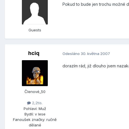
Pokud to bude jen trochu možné 
Guests
hciq
Odesláno
30. května 2007
dorazím rád, již dlouho jsem nazaka
Členové_50
2,2tis.
Pohlaví:
Muž
Bydlí:
v lese
Fanoušek značky:
ručně
dělané