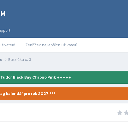
upport
uživatelé
Žebříček nejlepších uživatelů
se
Burzička č. 3
 Tudor Black Bay Chrono Pink +++++
ag kalendář pro rok 2027 ***