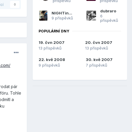
příspěvků
příspěvků
ící
0
dubraro
NIGHTinGALE
6
9 příspěvků
příspěvků
POPULÁRNÍ DNY
19. čvn 2007
20. čvn 2007
13 příspěvků
13 příspěvků
22. kvě 2008
30. kvě 2007
9 příspěvků
7 příspěvků
y.com/
rodat pár
fóru. Tohle
dmítl a
tku