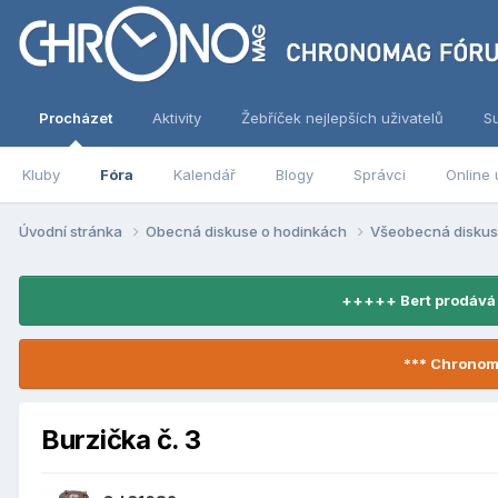
Procházet
Aktivity
Žebříček nejlepších uživatelů
S
Kluby
Fóra
Kalendář
Blogy
Správci
Online 
Úvodní stránka
Obecná diskuse o hodinkách
Všeobecná disku
+++++ Bert prodává
*** Chronom
Burzička č. 3