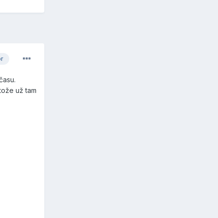
or
času.
otože už tam