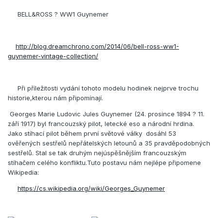
BELL&ROSS ? WW1 Guynemer
http://blog.dreamchrono.com/2014/06/bell-ross-ww1-
guynemer-vintage-collection/
Při příležitosti vydání tohoto modelu hodinek nejprve trochu
historie,kterou nám připomínají.
Georges Marie Ludovic Jules Guynemer (24. prosince 1894 ? 11.
září 1917) byl francouzský pilot, letecké eso a národní hrdina.
Jako stíhací pilot během první světové války dosáhl 53
ověřených sestřelů nepřátelských letounů a 35 pravděpodobných
sestřelů. Stal se tak druhým nejúspěšnějším francouzským
stíhačem celého konfliktu.Tuto postavu nám nejlépe připomene
Wikipedia:
https://cs.wikipedia.org/wiki/Georges_Guynemer