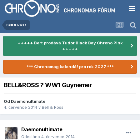
Bell & Ross
+++++ Bert prodává Tudor Black Bay Chrono Pink
+++++
*** Chronomag kalendář pro rok 2027 ***
BELL&ROSS ? WW1 Guynemer
Od
Daemonultimate
4. července 2014
v
Bell & Ross
Daemonultimate
Odesláno
4. července 2014