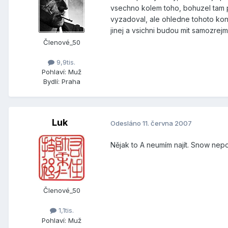
vsechno kolem toho, bohuzel tam pr
vyzadoval, ale ohledne tohoto konk
jinej a vsichni budou mit samozre
Členové_50
9,9tis.
Pohlaví:
Muž
Bydlí:
Praha
Luk
Odesláno
11. června 2007
Nějak to A neumím najít. Snow nepop
Členové_50
1,1tis.
Pohlaví:
Muž