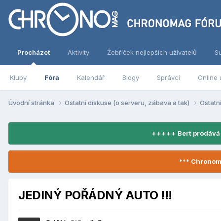
Procházet
Aktivity
Žebříček nejlepších uživatelů
S
Kluby
Fóra
Kalendář
Blogy
Správci
Online 
Úvodní stránka
Ostatní diskuse (o serveru, zábava a tak)
Ostatn
+++++ Bert prodává
*** Chronom
JEDINÝ POŘÁDNÝ AUTO !!!