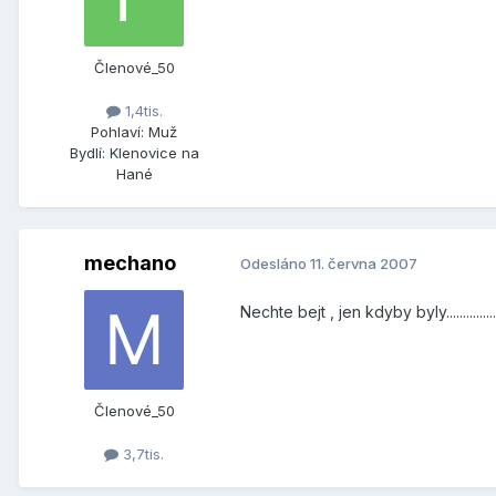
Členové_50
1,4tis.
Pohlaví:
Muž
Bydlí:
Klenovice na
Hané
mechano
Odesláno
11. června 2007
Nechte bejt , jen kdyby byly.................
Členové_50
3,7tis.