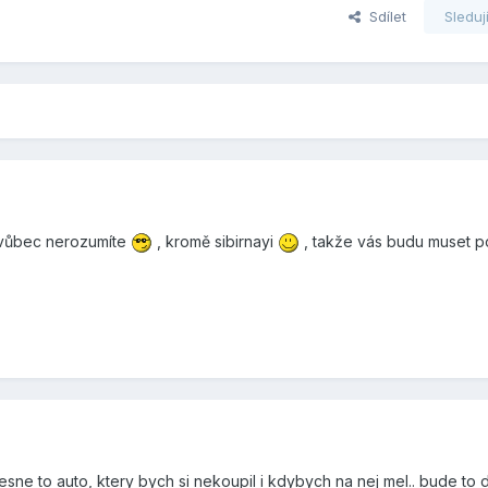
Sdílet
Sleduj
 vůbec nerozumíte
, kromě sibirnayi
, takže vás budu muset p
esne to auto, ktery bych si nekoupil i kdybych na nej mel.. bude to 