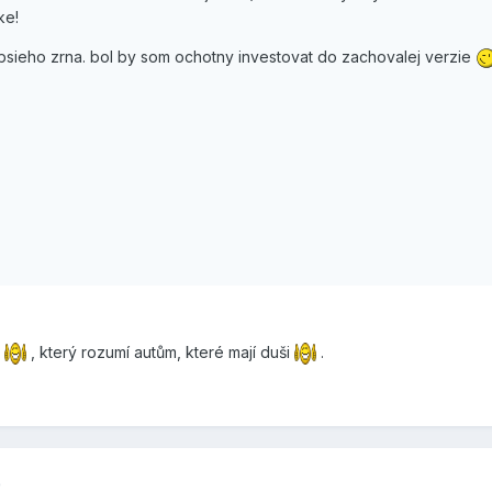
ke!
ubsieho zrna. bol by som ochotny investovat do zachovalej verzie
k
, který rozumí autům, které mají duši
.
)