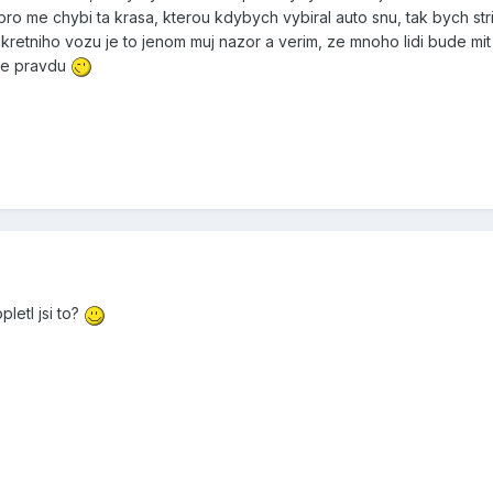
o me chybi ta krasa, kterou kdybych vybiral auto snu, tak bych str
retniho vozu je to jenom muj nazor a verim, ze mnoho lidi bude mi
jme pravdu
letl jsi to?