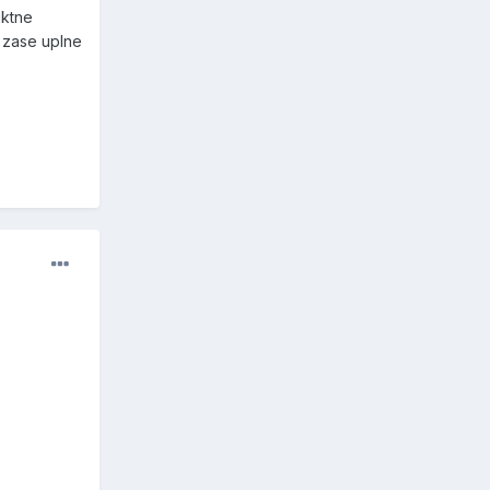
iktne
t zase uplne