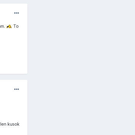
vám.
To
 len kusok