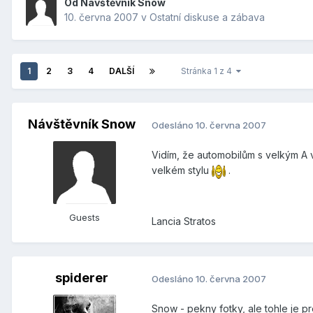
Od Návštěvník Snow
10. června 2007
v
Ostatní diskuse a zábava
1
2
3
4
DALŠÍ
Stránka 1 z 4
Návštěvník Snow
Odesláno
10. června 2007
Vidím, že automobilům s velkým A
velkém stylu
.
Guests
Lancia Stratos
spiderer
Odesláno
10. června 2007
Snow - pekny fotky, ale tohle je pr