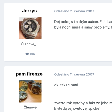
Jerrys
Odesláno
11. června 2007
Dej pokoj s italským autem. Fiat, L
byla noční můra a samý problémy. It
Členové_50
196
pam firenze
Odesláno
11. června 2007
ok, takze pani!
zvazte rok vyroby a fakt ze jeho m
Členové
k vtedajsej svetovej spicke!