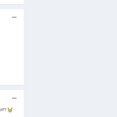
bot??