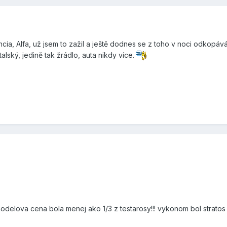
ancia, Alfa, už jsem to zažil a ještě dodnes se z toho v noci odkopá
alský, jedině tak žrádlo, auta nikdy více.
odelova cena bola menej ako 1/3 z testarosy!!! vykonom bol stratos