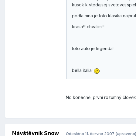
kusok k vtedajsej svetovej spic
podla mna je toto klasika najhr
krasa!!! chvalim!!!
toto auto je legenda!
bella italia!
No konečně, první rozumný člově
Návštěvník Snow
Odesláno
11. června 2007
(upraveno