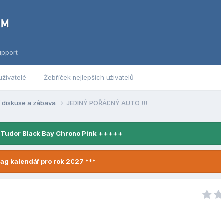
upport
uživatelé
Žebříček nejlepších uživatelů
í diskuse a zábava
JEDINÝ POŘÁDNÝ AUTO !!!
 Tudor Black Bay Chrono Pink +++++
ag kalendář pro rok 2027 ***