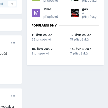
příspěvků
příspěvků
ící
0
Mike.
gas
5
4
příspěvků
příspěvky
POPULÁRNÍ DNY
11. čvn 2007
12. čvn 2007
22 příspěvků
15 příspěvků
18. čvn 2007
14. čvn 2007
8 příspěvků
7 příspěvků
oučit
divocak a