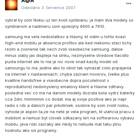
A@A
Odesláno
3. července 2007
vybral by som Nokiu uz len kvoli symbianu. ja mam dva modely so
symbianom a nadmieru som spokojny 6600 a 7610.
samsung ma vela nedostatkov a hlavny, kt vidim u tohto kvazi
high-end mobilu je absencia profilov ale ked niekomu staci tichy
rezim a zvonenie tak nech zvoli vseobecne samsung. dalsie
minus slaby jas displeja na slnku, nezmyselne stredove tlacidlo
pusta internet ale to nie je nic nove snad kazdy model od
samsungu to ma. jedine ako to obist tak vymazat cislo pripajania
na internet v nastaveniach. chyba zaznam hovorov, (velke plus
kvalitne handsfree a vseobecne dopra pocutelnost v
reproduktore) nedomysleny emailovy klient a hlavne zdlhavy.
posledna vec co ma na danom modely dozrala bola vydrz baterky
cca 2dni. hmmmmm co dodat. ma aj svoje pozitiva ako je napr
radio s rds a dalsich par prkotiniek. osobne by som zvolil nokiu,
vyhoda je aspon ta,ze na nete je vela program, kt ulahcia pracu s
mobilom a nemusi byt clovek odkazany len na softwarovu vybavu
mobilu. java robi zazraky ale nikdy to nebude mat taku plnu
hodnotu ako sis programy.