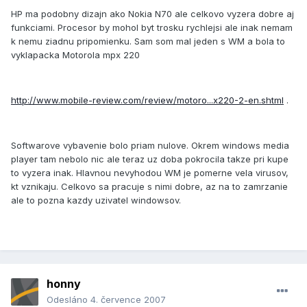
HP ma podobny dizajn ako Nokia N70 ale celkovo vyzera dobre aj
funkciami. Procesor by mohol byt trosku rychlejsi ale inak nemam
k nemu ziadnu pripomienku. Sam som mal jeden s WM a bola to
vyklapacka Motorola mpx 220
http://www.mobile-review.com/review/motoro...x220-2-en.shtml
.
Softwarove vybavenie bolo priam nulove. Okrem windows media
player tam nebolo nic ale teraz uz doba pokrocila takze pri kupe
to vyzera inak. Hlavnou nevyhodou WM je pomerne vela virusov,
kt vznikaju. Celkovo sa pracuje s nimi dobre, az na to zamrzanie
ale to pozna kazdy uzivatel windowsov.
honny
Odesláno
4. července 2007