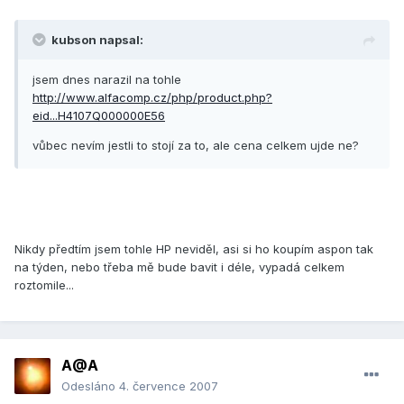
kubson napsal:
jsem dnes narazil na tohle
http://www.alfacomp.cz/php/product.php?
eid...H4107Q000000E56
vůbec nevím jestli to stojí za to, ale cena celkem ujde ne?
Nikdy předtím jsem tohle HP neviděl, asi si ho koupím aspon tak
na týden, nebo třeba mě bude bavit i déle, vypadá celkem
roztomile...
A@A
Odesláno
4. července 2007