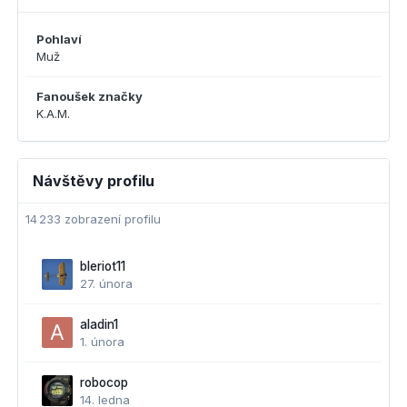
Pohlaví
Muž
Fanoušek značky
K.A.M.
Návštěvy profilu
14 233 zobrazení profilu
bleriot11
27. února
aladin1
1. února
robocop
14. ledna