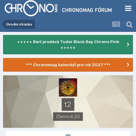
Úvodní stránka
+++++ Bert prodává Tudor Black Bay Chrono Pink
+++++
*** Chronomag kalendář pro rok 2027 ***
t2
Členové_50