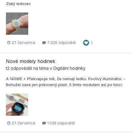
Zlatý ledovec
27. července
7 326 odpovědí
1
Nové modely hodinek
t2
odpověděl na téma v
Digitální hodinky
A 140WE + Překvapuje mě, že nemají ledku. Poctivý illuminátor. -
Bohužel zase jen pokovený plast. S tímto modulem asi po tisící.
27. července
1 036 odpovědí