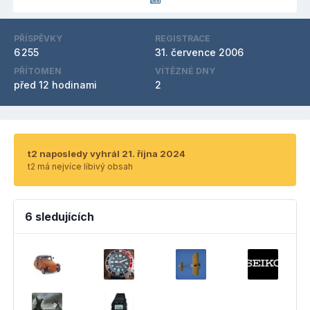
PŘÍSPĚVKY
REGISTRACE
6 255
31. července 2006
PŘÍTOMEN
VÍTĚZNÉ DNY
před 12 hodinami
2
t2 naposledy vyhrál 21. října 2024
t2 má nejvíce líbivý obsah
6 sledujících