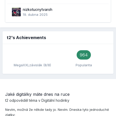
nizkotucnytvaroh
19. dubna 2025
t2's Achievements
964
MegaXXLzávislák (8/8)
Popularita
Jaké digitálky máte dnes na ruce
t2
odpověděl téma v
Digitální hodinky
Nevím, možná že někde tady jo. Nevím. Dneska tyto jednoduché
zlatky: