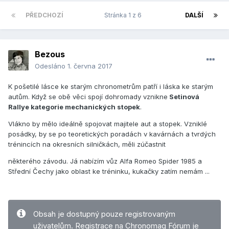
PŘEDCHOZÍ
Stránka 1 z 6
DALŠÍ
Bezous
Odesláno
1. června 2017
K pošetilé lásce ke starým chronometrům patří i láska ke starým
autům. Když se obě věci spojí dohromady vznikne
Setinová
Rallye kategorie mechanických stopek
.
Vlákno by mělo ideálně spojovat majitele aut a stopek. Vzniklé
posádky, by se po teoretických poradách v kavárnách a tvrdých
trénincích na okresních silničkách, měli zúčastnit
některého závodu. Já nabízím vůz Alfa Romeo Spider 1985 a
Střední Čechy jako oblast ke tréninku, kukačky zatím nemám ...
Obsah je dostupný pouze registrovaným
uživatelům.
Registrace na Chronomag Fórum
je