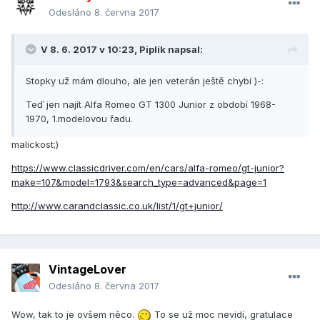
Odesláno
8. června 2017
V 8. 6. 2017 v 10:23, Piplík napsal:
Stopky už mám dlouho, ale jen veterán ještě chybí )-:
Teď jen najít Alfa Romeo GT 1300 Junior z období 1968-
1970, 1.modelovou řadu.
malickost;)
https://www.classicdriver.com/en/cars/alfa-romeo/gt-junior?
make=107&model=1793&search_type=advanced&page=1
http://www.carandclassic.co.uk/list/1/gt+junior/
VintageLover
Odesláno
8. června 2017
Wow, tak to je ovšem něco.
To se už moc nevidí, gratulace