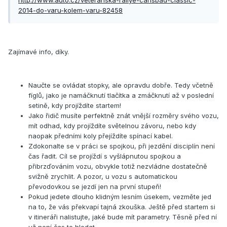
http://www.auto.cz/veteranska-rallye-carlsbad-classic-
2014-do-varu-kolem-varu-82458
Zajímavé info, díky.
Naučte se ovládat stopky, ale opravdu dobře. Tedy včetně
fíglů, jako je namáčknutí tlačítka a zmáčknutí až v poslední
setině, kdy projíždíte startem!
Jako řidič musíte perfektně znát vnější rozměry svého vozu,
mít odhad, kdy projíždíte světelnou závoru, nebo kdy
naopak předními koly přejíždíte spínací kabel.
Zdokonalte se v práci se spojkou, při jezdění disciplín není
čas řadit. Cíl se projíždí s vyšlápnutou spojkou a
přibrzďováním vozu, obvykle totiž nezvládne dostatečně
svižně zrychlit. A pozor, u vozu s automatickou
převodovkou se jezdí jen na první stupeň!
Pokud jedete dlouho klidným lesním úsekem, vezměte jed
na to, že vás překvapí tajná zkouška. Ještě před startem si
v itineráři nalistujte, jaké bude mít parametry. Těsně před ní