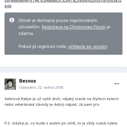
ssPageName=STRK%3AMEBIDX%3AIT&_trksid=p2055119.m1438.l2
649
Obsah je dostupný pouze registrovaným
uživatelům.
Registrace na Chronomag Fórum
je
zdarma.
Pokud již registraci máte,
přihlaste se, prosím
.
Bezous
Odesláno
22. ledna 2018
Setinová Rallye je už vyšší divčí, nějaký srazík na čtyřech kolech
nebo veteránské závody je dobrý nápad. Já jsem pro.
P.S. otázka je, co bude s autem po zimě, to je vždy ruská ruleta.