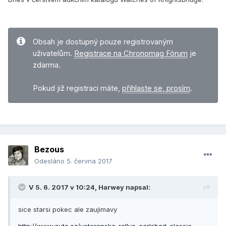
Obsah je dostupný pouze registrovaným
uživatelům.
Registrace na Chronomag Fórum
je
zdarma.
Pokud již registraci máte,
přihlaste se, prosím
.
Bezous
Odesláno
5. června 2017
V 5. 6. 2017 v 10:24, Harwey napsal:
sice starsi pokec ale zaujimavy