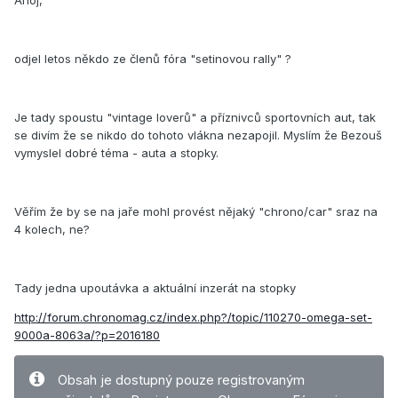
Ahoj,
odjel letos někdo ze členů fóra "setinovou rally" ?
Je tady spoustu "vintage loverů" a příznivců sportovních aut, tak
se divím že se nikdo do tohoto vlákna nezapojil. Myslím že Bezouš
vymyslel dobré téma - auta a stopky.
Věřím že by se na jaře mohl provést nějaký "chrono/car" sraz na
4 kolech, ne?
Tady jedna upoutávka a aktuální inzerát na stopky
http://forum.chronomag.cz/index.php?/topic/110270-omega-set-
9000a-8063a/?p=2016180
Obsah je dostupný pouze registrovaným