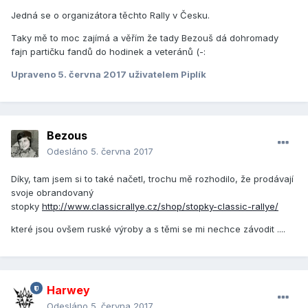
Jedná se o organizátora těchto Rally v Česku.
Taky mě to moc zajímá a věřím že tady Bezouš dá dohromady
fajn partičku fandů do hodinek a veteránů (-:
Upraveno
5. června 2017
uživatelem Piplík
Bezous
Odesláno
5. června 2017
Díky, tam jsem si to také načetl, trochu mě rozhodilo, že prodávají
svoje obrandovaný
stopky
http://www.classicrallye.cz/shop/stopky-classic-rallye/
které jsou ovšem ruské výroby a s těmi se mi nechce závodit ....
Harwey
Odesláno
5. června 2017