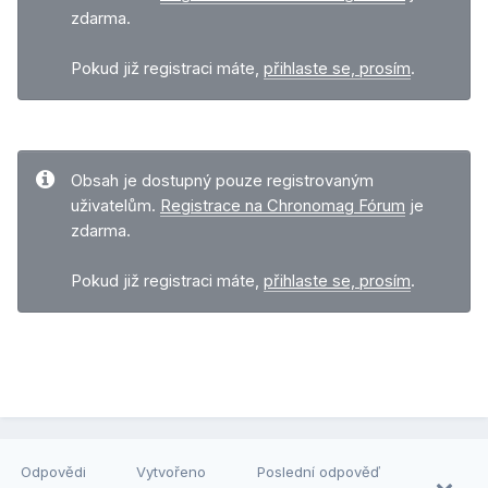
zdarma.
Pokud již registraci máte,
přihlaste se, prosím
.
Obsah je dostupný pouze registrovaným
uživatelům.
Registrace na Chronomag Fórum
je
zdarma.
Pokud již registraci máte,
přihlaste se, prosím
.
Odpovědi
Vytvořeno
Poslední odpověď