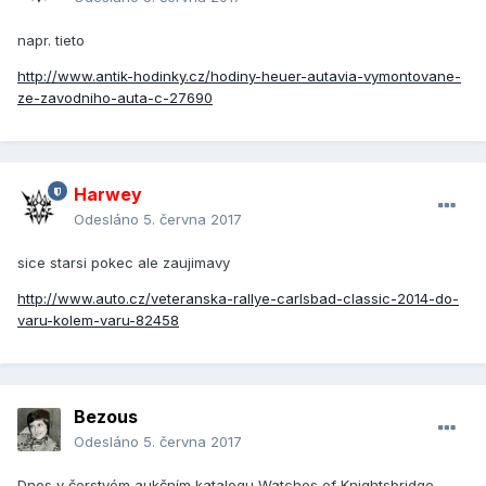
napr. tieto
http://www.antik-hodinky.cz/hodiny-heuer-autavia-vymontovane-
ze-zavodniho-auta-c-27690
Harwey
Odesláno
5. června 2017
sice starsi pokec ale zaujimavy
http://www.auto.cz/veteranska-rallye-carlsbad-classic-2014-do-
varu-kolem-varu-82458
Bezous
Odesláno
5. června 2017
Dnes v čerstvém aukčním katalogu Watches of Knightsbridge.