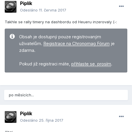
Piplík
Odesláno
11. června 2017
Takhle se rally timery na dashbordu od Heueru inzerovaly (-:
Obsah je dostupný pouze registrovaným
uživatelům.
Registrace na Chronomag Fórum
je
zdarma.
Pokud již registraci máte,
přihlaste se, prosím
.
po měsících...
Piplík
Odesláno
25. října 2017