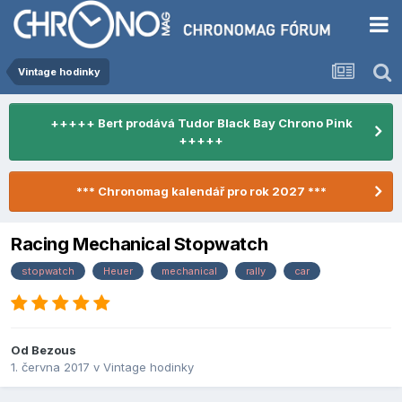
Vintage hodinky
+++++ Bert prodává Tudor Black Bay Chrono Pink
+++++
*** Chronomag kalendář pro rok 2027 ***
Racing Mechanical Stopwatch
stopwatch
Heuer
mechanical
rally
car
Od
Bezous
1. června 2017
v
Vintage hodinky