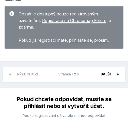
Obsah je dostupný pouze registrovaným
uživatelům.
Registrace na Chronomag Fórum
je
zdarma.
Pokud již registraci máte,
přihlaste se, prosím
.
PŘEDCHOZÍ
Stránka 1 z 6
DALŠÍ
Pokud chcete odpovídat, musíte se
přihlásit nebo si vytvořit účet.
Pouze registrovaní uživatelé mohou odpovídat