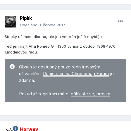
Piplík
Odesláno
8. června 2017
Stopky už mám dlouho, ale jen veterán ještě chybí )-:
Teď jen najít Alfa Romeo GT 1300 Junior z období 1968-1970,
1.modelovou řadu.
Obsah je dostupný pouze registrovaným
uživatelům.
Registrace na Chronomag Fórum
je
zdarma.
Pokud již registraci máte,
přihlaste se, prosím
.
Harwey