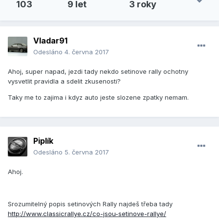
103
9 let
3 roky
Vladar91
Odesláno
4. června 2017
Ahoj, super napad, jezdi tady nekdo setinove rally ochotny
vysvetlit pravidla a sdelit zkusenosti?
Taky me to zajima i kdyz auto jeste slozene zpatky nemam.
Piplík
Odesláno
5. června 2017
Ahoj.
Srozumitelný popis setinových Rally najdeš třeba tady
http://www.classicrallye.cz/co-jsou-setinove-rallye/