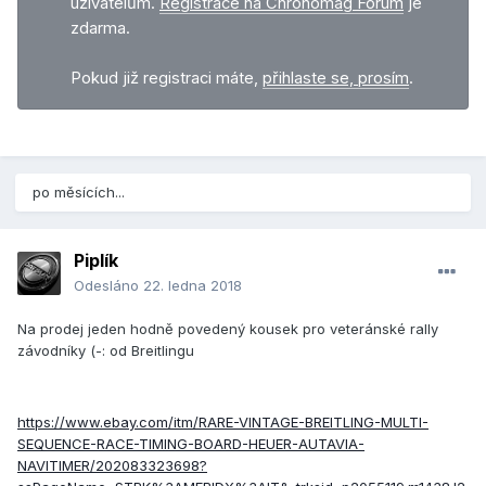
uživatelům.
Registrace na Chronomag Fórum
je
zdarma.
Pokud již registraci máte,
přihlaste se, prosím
.
po měsících...
Piplík
Odesláno
22. ledna 2018
Na prodej jeden hodně povedený kousek pro veteránské rally
závodníky (-: od Breitlingu
https://www.ebay.com/itm/RARE-VINTAGE-BREITLING-MULTI-
SEQUENCE-RACE-TIMING-BOARD-HEUER-AUTAVIA-
NAVITIMER/202083323698?