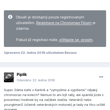
Obsah je dostupný pouze registrovaným
uživatelům.
Registrace na Chronomag Fórum
je
zdarma.
Pokud již registraci máte,
přihlaste se, prosím
.
Upraveno
22. ledna 2018
uživatelem Bezous
Piplík
Odesláno
22. ledna 2018
Super. Dáme kafe v Karlíně a "vymyslíme a vypíšeme" nějaký
chronosraz na kolech? Nemusí to ani být rally, ale spanilá jízda s
prezentací hodinek by na začátek stačila. Veteránů nebo
youngtimerů (včetně veteránských motorek) je tady na fóru určitě
dostatek.