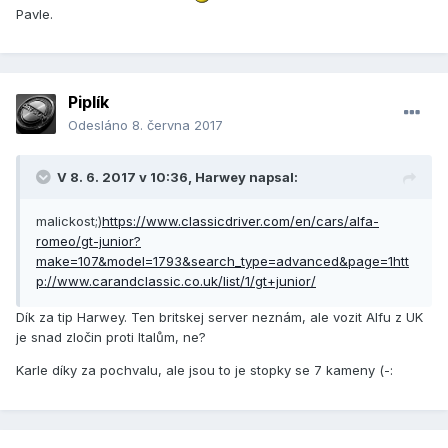
Pavle.
Piplík
Odesláno
8. června 2017
V 8. 6. 2017 v 10:36, Harwey napsal:
malickost;)
https://www.classicdriver.com/en/cars/alfa-
romeo/gt-junior?
make=107&model=1793&search_type=advanced&page=1
htt
p://www.carandclassic.co.uk/list/1/gt+junior/
Dík za tip Harwey. Ten britskej server neznám, ale vozit Alfu z UK
je snad zločin proti Italům, ne?
Karle díky za pochvalu, ale jsou to je stopky se 7 kameny (-: