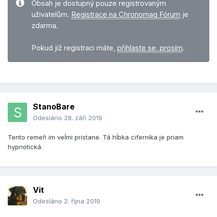
Obsah je dostupný pouze registrovaným
uživatelům.
Registrace na Chronomag Fórum
je
zdarma.
Pokud již registraci máte,
přihlaste se, prosím
.
StanoBare
Odesláno
28. září 2019
Tento remeň im veĺmi pristane. Tá hĺbka ciferníka je priam
hypnotická.
Vit
Odesláno
2. října 2019