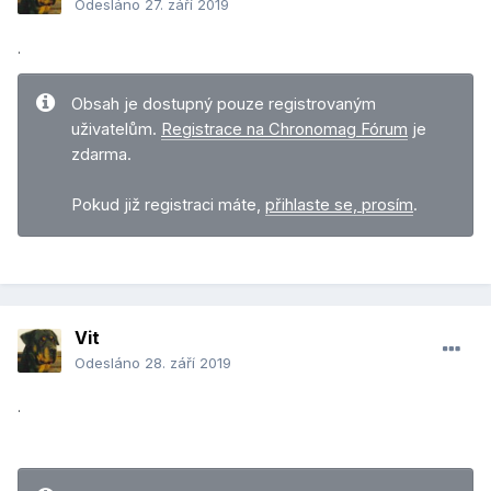
Odesláno
27. září 2019
.
Obsah je dostupný pouze registrovaným
uživatelům.
Registrace na Chronomag Fórum
je
zdarma.
Pokud již registraci máte,
přihlaste se, prosím
.
Vit
Odesláno
28. září 2019
.