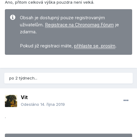
Ano, přitom celková výška pouzdra není velká.
Obsah je dostupný pouze registrovaným
uživatelům.
Registrace na Chronomag Fórum
je
zdarma.
Pokud již registraci máte,
přihlaste se, prosím
.
po 2 týdnech...
Vit
Odesláno
14. října 2019
.