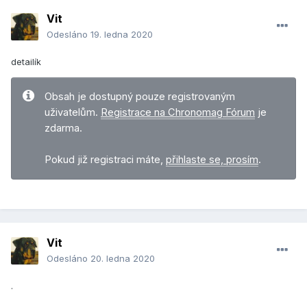
Vit
Odesláno
19. ledna 2020
detailík
Obsah je dostupný pouze registrovaným
uživatelům.
Registrace na Chronomag Fórum
je
zdarma.
Pokud již registraci máte,
přihlaste se, prosím
.
Vit
Odesláno
20. ledna 2020
.