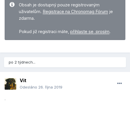
Obsah je dostupný pouze registrovaným
uživatelům.
Registrace na Chronomag Fórum
je
zdarma.
Pokud již registraci máte,
přihlaste se, prosím
.
po 2 týdnech...
Vit
Odesláno
26. října 2019
.