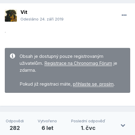
Vit
Odesláno
24. září 2019
.
Obsah je dostupný pouze registrovaným
uživatelům.
Registrace na Chronomag Fórum
je
zdarma.
Pokud již registraci máte,
přihlaste se, prosím
.
Odpovědi
Vytvořeno
Poslední odpověď
282
6 let
1. čvc