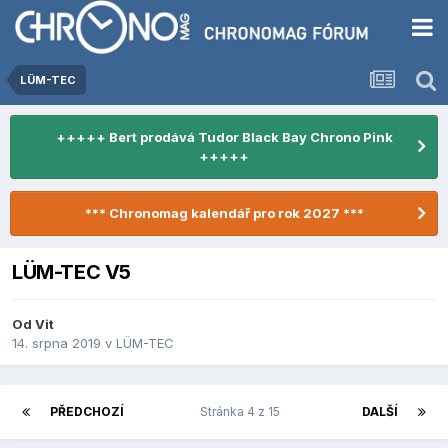
LÜM-TEC
+++++ Bert prodává Tudor Black Bay Chrono Pink
+++++
*** Chronomag kalendář pro rok 2027 ***
LÜM-TEC V5
Od
Vit
14. srpna 2019
v
LÜM-TEC
PŘEDCHOZÍ
Stránka 4 z 15
DALŠÍ