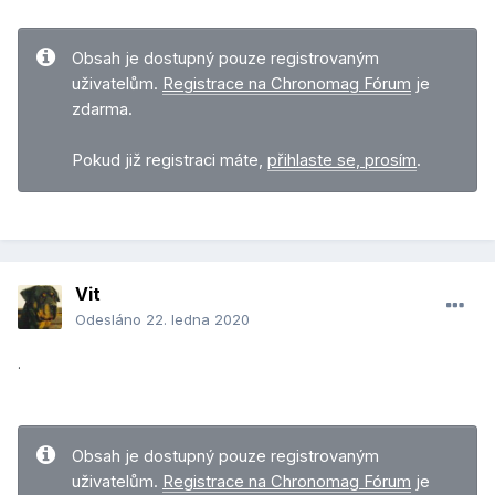
Obsah je dostupný pouze registrovaným
uživatelům.
Registrace na Chronomag Fórum
je
zdarma.
Pokud již registraci máte,
přihlaste se, prosím
.
Vit
Odesláno
22. ledna 2020
.
Obsah je dostupný pouze registrovaným
uživatelům.
Registrace na Chronomag Fórum
je