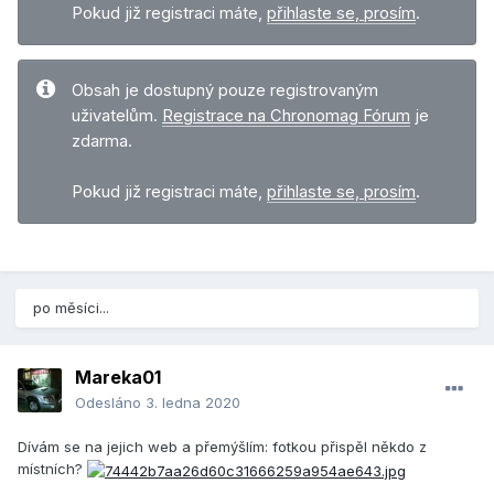
Pokud již registraci máte,
přihlaste se, prosím
.
Obsah je dostupný pouze registrovaným
uživatelům.
Registrace na Chronomag Fórum
je
zdarma.
Pokud již registraci máte,
přihlaste se, prosím
.
po měsíci...
Mareka01
Odesláno
3. ledna 2020
Dívám se na jejich web a přemýšlím: fotkou přispěl někdo z
místních?