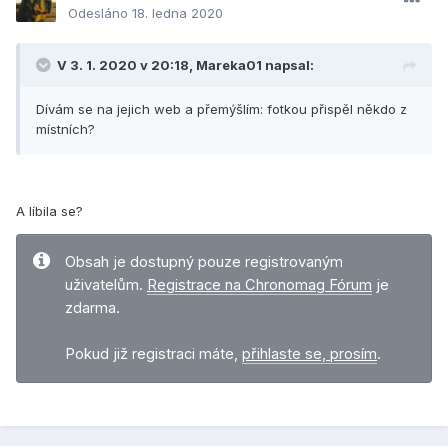
Odesláno
18. ledna 2020
V 3. 1. 2020 v 20:18, Mareka01 napsal:
Dívám se na jejich web a přemýšlím: fotkou přispěl někdo z
místních?
A líbila se?
Obsah je dostupný pouze registrovaným
uživatelům.
Registrace na Chronomag Fórum
je
zdarma.
Pokud již registraci máte,
přihlaste se, prosím
.