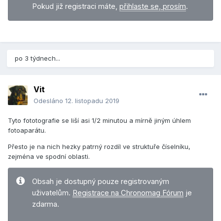
Pokud již registraci máte,
přihlaste se, prosím
.
po 3 týdnech...
Vit
Odesláno
12. listopadu 2019
Tyto fototografie se liší asi 1/2 minutou a mírně jiným úhlem
fotoaparátu.
Přesto je na nich hezky patrný rozdíl ve struktuře číselníku,
zejména ve spodní oblasti.
Obsah je dostupný pouze registrovaným
uživatelům.
Registrace na Chronomag Fórum
je
zdarma.