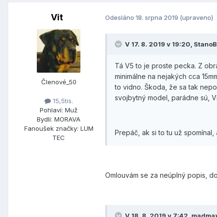
Vit
Odesláno
18. srpna 2019
(upraveno)
V 17. 8. 2019 v 19:20, Stano
Tá V5 to je proste pecka. Z o
minimálne na nejakých cca 15mm,
Členové_50
to vidno. Škoda, že sa tak nepoh
svojbytný model, parádne sú, Vít
15,5tis.
Pohlaví:
Muž
Bydlí:
MORAVA
Fanoušek značky:
LUM
Prepáč, ak si to tu už spomínal,
TEC
Omlouvám se za neúplný popis, dop
V 18. 8. 2019 v 7:42, madma