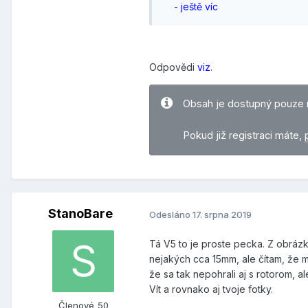
- ještě víc
Odpovědi
viz
.
Obsah je dostupný pouze 
Pokud již registraci máte,
StanoBare
Odesláno
17. srpna 2019
Tá V5 to je proste pecka. Z obrá
nejakých cca 15mm, ale čítam, že m
že sa tak nepohrali aj s rotorom, a
Vít a rovnako aj tvoje fotky.
Členové_50