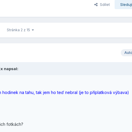
Sdílet
Sleduj
Stránka 2 z 15
Aut
xx napsal:
hodinek na tahu, tak jem ho teď nebral (je to příplatková výbava)
jich fotkách?