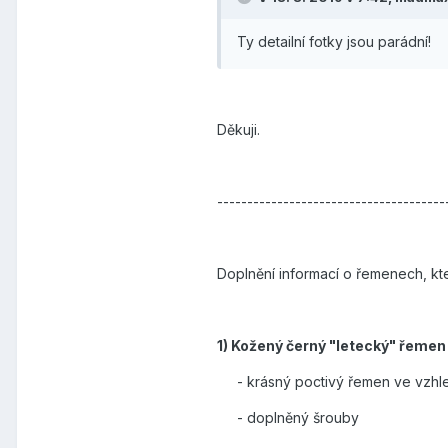
Ty detailní fotky jsou parádní!
Děkuji.
--------------------------------------
Doplnění informací o řemenech, kte
1) Kožený černý "letecký" řemen
- krásný poctivý řemen ve vzhle
- doplněný šrouby