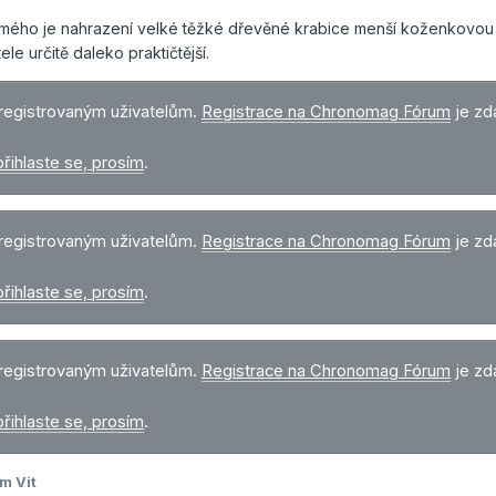
le mého je nahrazení velké těžké dřevěné krabice menší koženkovou
e určitě daleko praktičtější.
registrovaným uživatelům.
Registrace na Chronomag Fórum
je zd
přihlaste se, prosím
.
registrovaným uživatelům.
Registrace na Chronomag Fórum
je zd
přihlaste se, prosím
.
registrovaným uživatelům.
Registrace na Chronomag Fórum
je zd
přihlaste se, prosím
.
m Vit