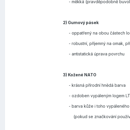
- měkká (pravděpodobně buvolí k
2) Gumový pásek
- oppatřený na obou částech lo
- robustní, příjemný na omak, při
- antistatická úprava povrchu
3) Kožené NATO
- krásná přírodní hnědá barva
- ozdoben vypáleným logem L
- barva kůže i toho vypáleného l
(pokud se značkování používalo 