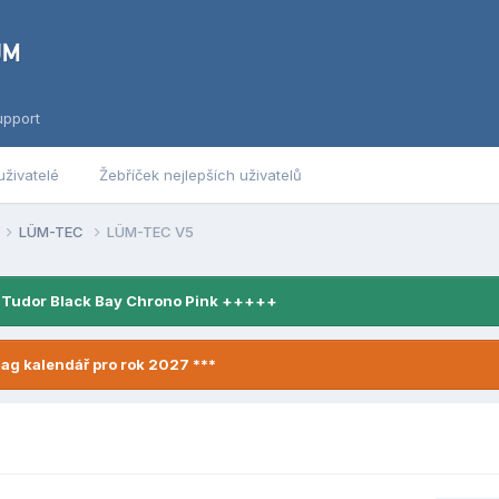
upport
uživatelé
Žebříček nejlepších uživatelů
LÜM-TEC
LÜM-TEC V5
 Tudor Black Bay Chrono Pink +++++
ag kalendář pro rok 2027 ***