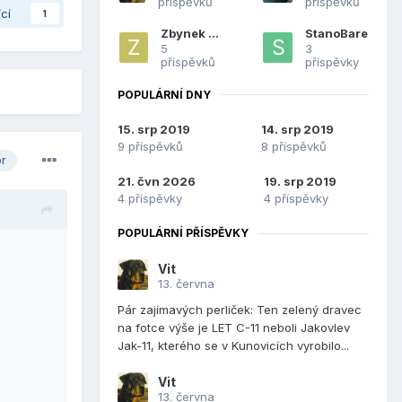
příspěvků
příspěvků
ící
1
Zbynek Zak
StanoBare
5
3
příspěvků
příspěvky
POPULÁRNÍ DNY
15. srp 2019
14. srp 2019
9 příspěvků
8 příspěvků
or
21. čvn 2026
19. srp 2019
4 příspěvky
4 příspěvky
POPULÁRNÍ PŘÍSPĚVKY
Vit
13. června
Pár zajímavých perliček: Ten zelený dravec
na fotce výše je LET C-11 neboli Jakovlev
Jak-11, kterého se v Kunovicích vyrobilo...
Vit
13. června