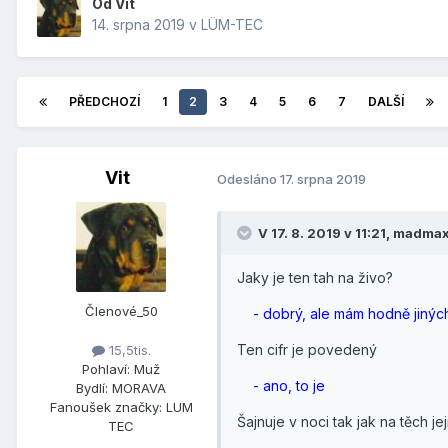
Od
Vit
14. srpna 2019
v
LÜM-TEC
PŘEDCHOZÍ
1
2
3
4
5
6
7
DALŠÍ
Vit
Odesláno
17. srpna 2019
V 17. 8. 2019 v 11:21, madma
Jaky je ten tah na živo?
Členové_50
- dobrý, ale mám hodně jiných 
Ten cifr je povedený
15,5tis.
Pohlaví:
Muž
- ano, to je
Bydlí:
MORAVA
Fanoušek značky:
LUM
Šajnuje v noci tak jak na těch je
TEC