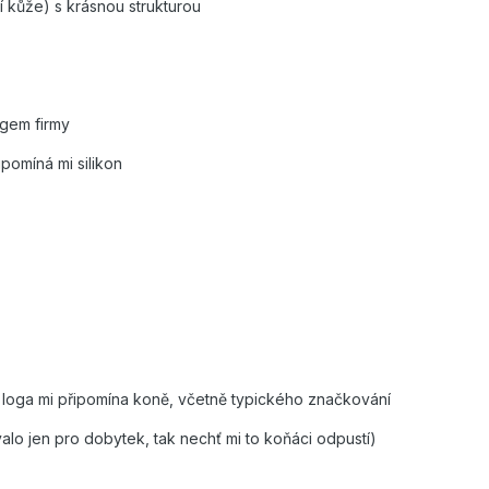
ůže) s krásnou strukturou
gem firmy
pomíná mi silikon
T
oga mi připomína koně, včetně typického značkování
jen pro dobytek, tak nechť mi to koňáci odpustí)