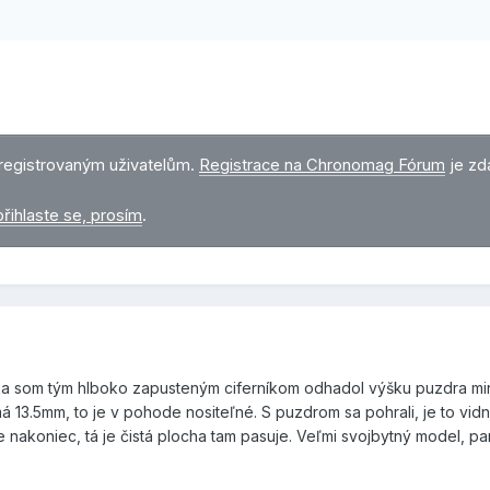
registrovaným uživatelům.
Registrace na Chronomag Fórum
je zd
přihlaste se, prosím
.
zka som tým hlboko zapusteným ciferníkom odhadol výšku puzdra mi
á 13.5mm, to je v pohode nositeľné. S puzdrom sa pohrali, je to vid
le nakoniec, tá je čistá plocha tam pasuje. Veľmi svojbytný model, p