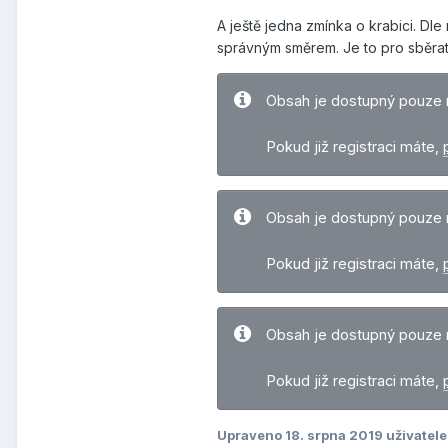
A ještě jedna zmínka o krabici. D
správným směrem. Je to pro sběratel
Obsah je dostupný pouze 
Pokud již registraci máte,
Obsah je dostupný pouze 
Pokud již registraci máte,
Obsah je dostupný pouze 
Pokud již registraci máte,
Upraveno
18. srpna 2019
uživatele