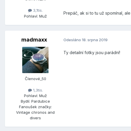
3,1tis.
Prepáč, ak si to tu už spomínal, al
Pohlaví:
Muž
madmaxx
Odesláno
18. srpna 2019
Ty detailní fotky jsou parádní!
Členové_50
1,3tis.
Pohlaví:
Muž
Bydlí:
Pardubice
Fanoušek značky:
Vintage chronos and
divers