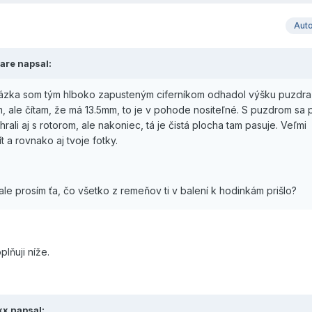
Aut
Bare napsal:
brázka som tým hlboko zapusteným ciferníkom odhadol výšku puzdra
 ale čítam, že má 13.5mm, to je v pohode nositeľné. S puzdrom sa po
rali aj s rotorom, ale nakoniec, tá je čistá plocha tam pasuje. Veľmi
 a rovnako aj tvoje fotky.
 ale prosím ťa, čo všetko z remeňov ti v balení k hodinkám prišlo?
lňuji níže.
xx napsal: