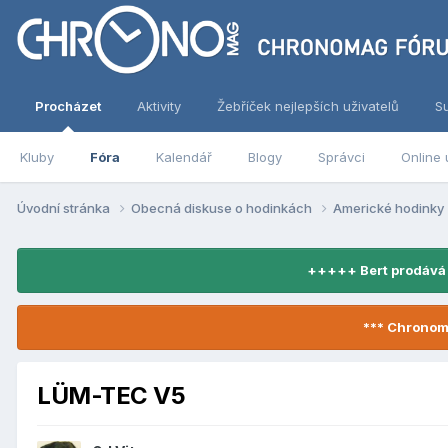
Procházet
Aktivity
Žebříček nejlepších uživatelů
S
Kluby
Fóra
Kalendář
Blogy
Správci
Online 
Úvodní stránka
Obecná diskuse o hodinkách
Americké hodinky
+++++ Bert prodává
*** Chronom
LÜM-TEC V5