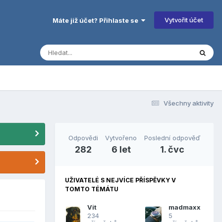
Vytvořit účet
Máte již účet? Přihlaste se
Všechny aktivity
Odpovědi
Vytvořeno
Poslední odpověď
282
6 let
1. čvc
UŽIVATELÉ S NEJVÍCE PŘÍSPĚVKY V
TOMTO TÉMÁTU
Vit
madmaxx
234
5