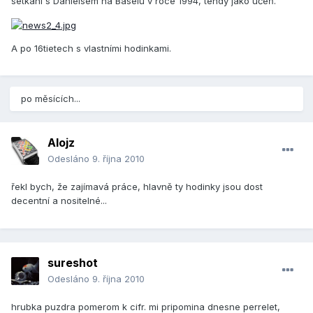
setkání s Danielsem na Baselu v roce 1994, tehdy jako učeň.
A po 16tietech s vlastními hodinkami.
po měsících...
Alojz
Odesláno
9. října 2010
řekl bych, že zajímavá práce, hlavně ty hodinky jsou dost
decentní a nositelné...
sureshot
Odesláno
9. října 2010
hrubka puzdra pomerom k cifr. mi pripomina dnesne perrelet,