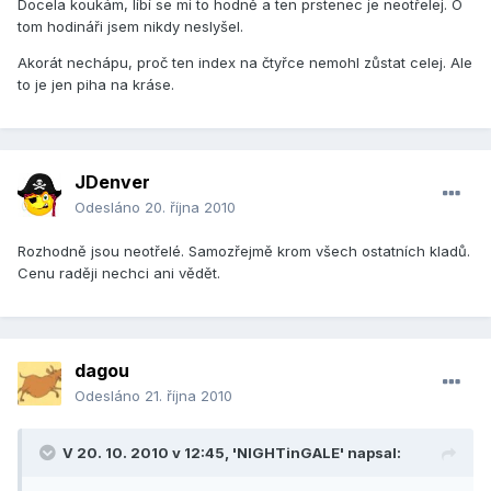
Docela koukám, líbí se mi to hodně a ten prstenec je neotřelej. O
tom hodináři jsem nikdy neslyšel.
Akorát nechápu, proč ten index na čtyřce nemohl zůstat celej. Ale
to je jen piha na kráse.
JDenver
Odesláno
20. října 2010
Rozhodně jsou neotřelé. Samozřejmě krom všech ostatních kladů.
Cenu raději nechci ani vědět.
dagou
Odesláno
21. října 2010
V 20. 10. 2010 v 12:45, 'NIGHTinGALE' napsal: