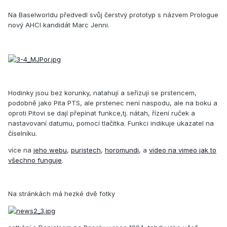
Na Baselworldu předvedl svůj čerstvý prototyp s názvem Prologue
nový AHCI kandidát Marc Jenni.
Hodinky jsou bez korunky, natahují a seřizují se prstencem,
podobně jako Pita PTS, ale prstenec není naspodu, ale na boku a
oproti Pitovi se dají přepínat funkce,tj. nátah, řízení ruček a
nastavovaní datumu, pomocí tlačítka. Funkci indikuje ukazatel na
číselníku.
více na
jeho webu
,
puristech
,
horomundi
, a
video na vimeo jak to
všechno funguje
.
Na stránkách má hezké dvě fotky