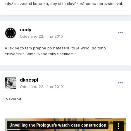
když se zastrčí korunka, aby si to člověk náhodou nerozšteloval.
cody
Odesláno
22. října 2010
A jak se to tam prepne po natazeni (to je wind) do toho
chlivecku? Samo?Nebo taky tlacitkem?
dknespl
Odesláno
22. října 2010
rozborka