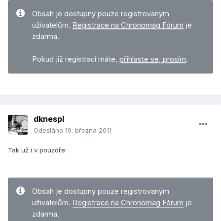
Obsah je dostupný pouze registrovaným
uživatelům.
Registrace na Chronomag Fórum
je
zdarma.
Pokud již registraci máte,
přihlaste se, prosím
.
dknespl
Odesláno
19. března 2011
Tak už i v pouzdře:
Obsah je dostupný pouze registrovaným
uživatelům.
Registrace na Chronomag Fórum
je
zdarma.