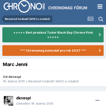
Nezávislí hodináři (AHCI a ostatní)
+++++ Bert prodává Tudor Black Bay Chrono Pink
+++++
*** Chronomag kalendář pro rok 2027 ***
Marc Jenni
Od
dknespl
18. dubna 2010
v
Nezávislí hodináři (AHCI a ostatní)
dknespl
Odesláno
18. dubna 2010