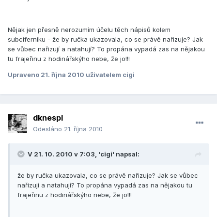
Nějak jen přesně nerozumím účelu těch nápisů kolem
subciferníku - že by ručka ukazovala, co se právě nařizuje? Jak
se vůbec nařizují a natahují? To propána vypadá zas na nějakou
tu frajeřinu z hodinářskýho nebe, že jo!!!
Upraveno
21. října 2010
uživatelem cigi
dknespl
Odesláno
21. října 2010
V 21. 10. 2010 v 7:03, 'cigi' napsal:
že by ručka ukazovala, co se právě nařizuje? Jak se vůbec
nařizují a natahují? To propána vypadá zas na nějakou tu
frajeřinu z hodinářskýho nebe, že jo!!!