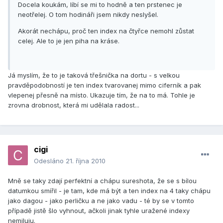
Docela koukám, líbí se mi to hodně a ten prstenec je
neotřelej. O tom hodináři jsem nikdy neslyšel.
Akorát nechápu, proč ten index na čtyřce nemohl zůstat
celej. Ale to je jen piha na kráse.
Já myslím, že to je taková třešnička na dortu - s velkou
pravděpodobností je ten index tvarovanej mimo ciferník a pak
vlepenej přesně na místo. Ukazuje tím, že na to má. Tohle je
zrovna drobnost, která mi udělala radost...
cigi
Odesláno
21. října 2010
Mně se taky zdají perfektní a chápu sureshota, že se s bílou
datumkou smířil - je tam, kde má být a ten index na 4 taky chápu
jako dagou - jako perličku a ne jako vadu - té by se v tomto
případě jistě šlo vyhnout, ačkoli jinak tyhle uražené indexy
nemiluju.