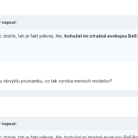
' napsal:
 dobře, tah je fakt pěknej. Ale,
bohužel mi strašně evokujou Bell
oju obvyklu poznamku, co tak vyroba mensich modelov?
' napsal:
 dobře, tah je fakt pěknej. Ale, bohužel mi strašně evokujou Bell R