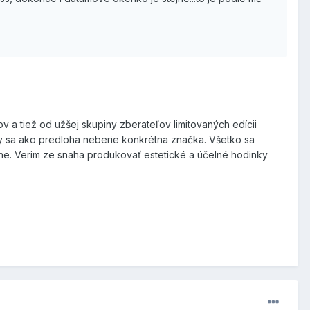
ov a tiež od užšej skupiny zberateľov limitovaných edícii
 sa ako predloha neberie konkrétna značka. Všetko sa
vane. Verim ze snaha produkovať estetické a účelné hodinky