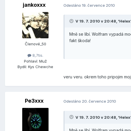
jankoxxx
Odesláno
19. července 2010
V 19. 7. 2010 v 20:48, 'Helex
Mně se líbí. Wolfram vypadá moc
fakt škoda!
Členové_50
8,7tis.
Pohlaví:
Muž
Bydlí:
Kys Chewche
veru veru. okrem toho pripojim m
Pe3xxx
Odesláno
20. července 2010
V 19. 7. 2010 v 20:48, 'Helex
Mně se líbí. Wolfram vypadá moc