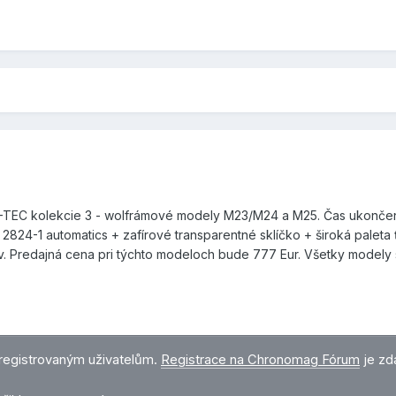
TEC kolekcie 3 - wolfrámové modely M23/M24 a M25. Čas ukončeni
 2824-1 automatics + zafírové transparentné sklíčko + široká pal
. Predajná cena pri týchto modeloch bude 777 Eur. Všetky modely sú
registrovaným uživatelům.
Registrace na Chronomag Fórum
je zd