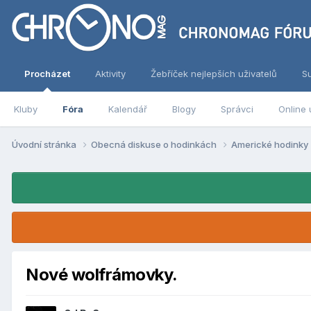
Procházet
Aktivity
Žebříček nejlepších uživatelů
S
Kluby
Fóra
Kalendář
Blogy
Správci
Online 
Úvodní stránka
Obecná diskuse o hodinkách
Americké hodinky
Nové wolfrámovky.