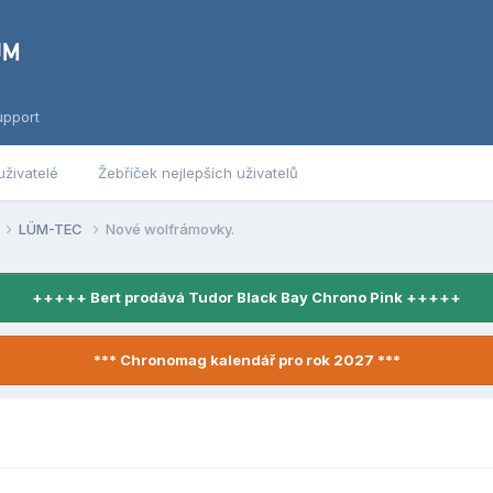
upport
uživatelé
Žebříček nejlepších uživatelů
LÜM-TEC
Nové wolfrámovky.
+++++ Bert prodává Tudor Black Bay Chrono Pink +++++
*** Chronomag kalendář pro rok 2027 ***