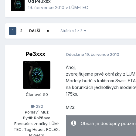
Od
Pe3xxx
19. července 2010
v
LÜM-TEC
1
2
DALŠÍ
Stránka 1 z 2
Pe3xxx
Odesláno
19. července 2010
Ahoj,
zverejňujeme prvé obrázky z LÜM-
Modely budú s kalibrom Swiss ETA
na korunkách jednotlivých modelov
175ks.
Členové_50
282
M23:
Pohlaví:
Muž
Bydlí:
Rožňava
Obsah je dostupný pouze 
Fanoušek značky:
LÜM-
TEC, Tag Heuer, ROLEX,
MW&Co