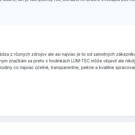
chádza z rôznych zdrojov ale asi najviac je to od samotných zákazník
nym značkám sa preto v hodinkách LÜM-TEC môže objaviť ale nikdy
i hodiny co najviac účelné, transparentne, pekne a kvalitne spraco