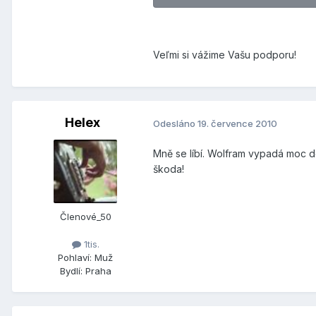
Veľmi si vážime Vašu podporu!
Helex
Odesláno
19. července 2010
Mně se líbí. Wolfram vypadá moc do
škoda!
Členové_50
1tis.
Pohlaví:
Muž
Bydlí:
Praha