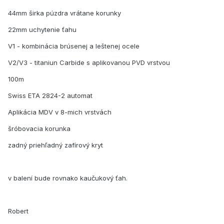
44mm širka púzdra vrátane korunky
22mm uchytenie ťahu
V1 - kombinácia brúsenej a leštenej ocele
V2/V3 - titaniun Carbide s aplikovanou PVD vrstvou
100m
Swiss ETA 2824-2 automat
Aplikácia MDV v 8-mich vrstvách
šróbovacia korunka
zadný priehľadný zafírový kryt
v balení bude rovnako kaučukový ťah.
Robert