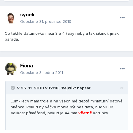
synek
Odesláno
31. prosince 2010
Co takhle datumovku mezi 3 a 4 (aby nebyla tak šikmo), jinak
paráda.
Fiona
Odesláno
3. ledna 2011
V 25. 11. 2010 v 12:18, 'kejklik' napsal:
Lüm-Tecy mám troje a na všech mě deptá miniaturní datové
okénko. Pokud by Véčka mohla být bez data, budou OK.
Velikost přiměřená, pokud je 44 mm
včetně
korunky.