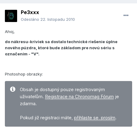
Pe3xxx
Odesláno
22. listopadu 2010
Ahoj,
do nákresu-kriviek sa dostalo technické riešenie úplne
nového púzdra, ktoré bude základom pre novú sériu s
označením - "V".
Photoshop obrazky:
Obsah je dostupný pouze registrovaným
uživatelům.
Registrace na Chronomag Fórum
je
zdarma.
Pokud již registraci máte,
přihlaste se, prosím
.