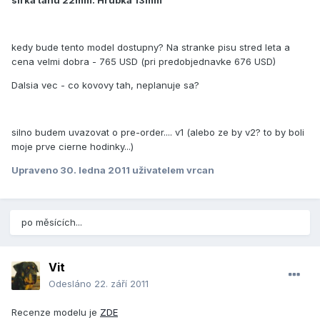
sirka tahu 22mm. Hrubka 13mm
kedy bude tento model dostupny? Na stranke pisu stred leta a
cena velmi dobra - 765 USD (pri predobjednavke 676 USD)
Dalsia vec - co kovovy tah, neplanuje sa?
silno budem uvazovat o pre-order.... v1 (alebo ze by v2? to by boli
moje prve cierne hodinky...)
Upraveno
30. ledna 2011
uživatelem vrcan
po měsících...
Vit
Odesláno
22. září 2011
Recenze modelu je
ZDE