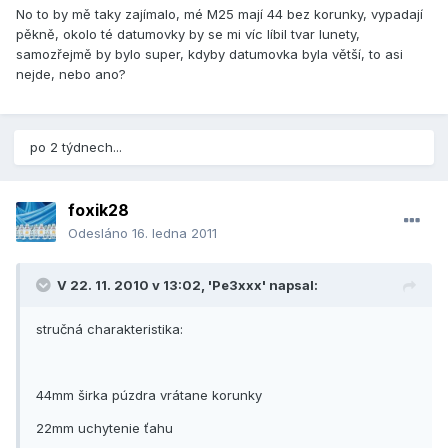
No to by mě taky zajímalo, mé M25 mají 44 bez korunky, vypadají
pěkně, okolo té datumovky by se mi víc líbil tvar lunety,
samozřejmě by bylo super, kdyby datumovka byla větší, to asi
nejde, nebo ano?
po 2 týdnech...
foxik28
Odesláno
16. ledna 2011
V 22. 11. 2010 v 13:02, 'Pe3xxx' napsal:
stručná charakteristika:
44mm širka púzdra vrátane korunky
22mm uchytenie ťahu