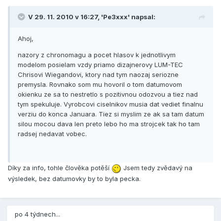
V 29. 11. 2010 v 16:27, 'Pe3xxx' napsal:
Ahoj,
nazory z chronomagu a pocet hlasov k jednotlivym
modelom posielam vzdy priamo dizajnerovy LUM-TEC
Chrisovi Wiegandovi, ktory nad tym naozaj seriozne
premysla. Rovnako som mu hovoril o tom datumovom
okienku ze sa to nestretlo s pozitivnou odozvou a tiez nad
tym spekuluje. Vyrobcovi ciselnikov musia dat vediet finalnu
verziu do konca Januara. Tiez si myslim ze ak sa tam datum
silou mocou dava len preto lebo ho ma strojcek tak ho tam
radsej nedavat vobec.
Díky za info, tohle člověka potěší
Jsem tedy zvědavý na
výsledek, bez datumovky by to byla pecka.
po 4 týdnech...