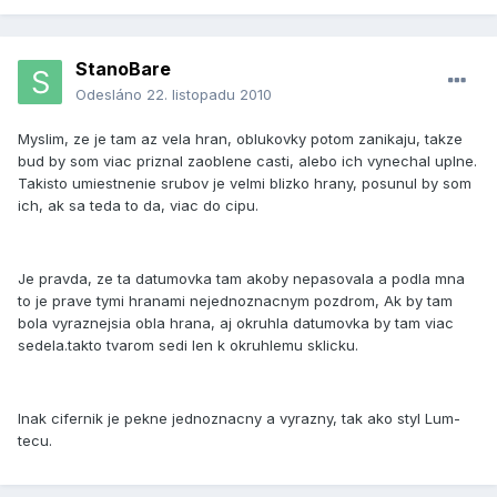
StanoBare
Odesláno
22. listopadu 2010
Myslim, ze je tam az vela hran, oblukovky potom zanikaju, takze
bud by som viac priznal zaoblene casti, alebo ich vynechal uplne.
Takisto umiestnenie srubov je velmi blizko hrany, posunul by som
ich, ak sa teda to da, viac do cipu.
Je pravda, ze ta datumovka tam akoby nepasovala a podla mna
to je prave tymi hranami nejednoznacnym pozdrom, Ak by tam
bola vyraznejsia obla hrana, aj okruhla datumovka by tam viac
sedela.takto tvarom sedi len k okruhlemu sklicku.
Inak cifernik je pekne jednoznacny a vyrazny, tak ako styl Lum-
tecu.