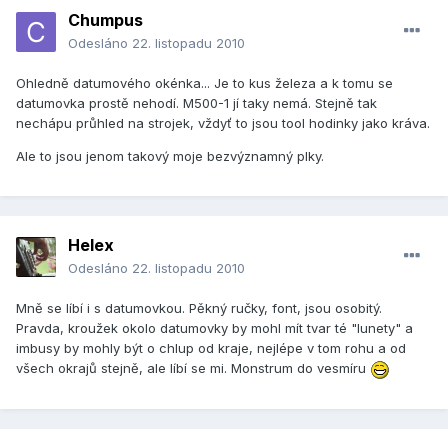
Chumpus
Odesláno
22. listopadu 2010
Ohledně datumového okénka... Je to kus železa a k tomu se
datumovka prostě nehodí. M500-1 jí taky nemá. Stejně tak
nechápu průhled na strojek, vždyť to jsou tool hodinky jako kráva.
Ale to jsou jenom takový moje bezvýznamný plky.
Helex
Odesláno
22. listopadu 2010
Mně se líbí i s datumovkou. Pěkný ručky, font, jsou osobitý.
Pravda, kroužek okolo datumovky by mohl mít tvar té "lunety" a
imbusy by mohly být o chlup od kraje, nejlépe v tom rohu a od
všech okrajů stejně, ale líbí se mi. Monstrum do vesmíru