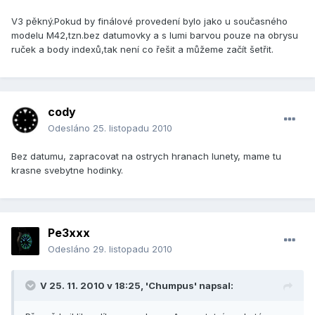
V3 pěkný.Pokud by finálové provedení bylo jako u současného
modelu M42,tzn.bez datumovky a s lumi barvou pouze na obrysu
ruček a body indexů,tak není co řešit a můžeme začít šetřit.
cody
Odesláno
25. listopadu 2010
Bez datumu, zapracovat na ostrych hranach lunety, mame tu
krasne svebytne hodinky.
Pe3xxx
Odesláno
29. listopadu 2010
V 25. 11. 2010 v 18:25, 'Chumpus' napsal: