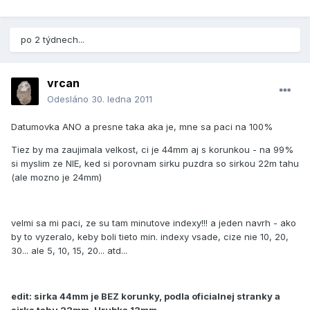
po 2 týdnech...
vrcan
Odesláno
30. ledna 2011
Datumovka ANO a presne taka aka je, mne sa paci na 100%
Tiez by ma zaujimala velkost, ci je 44mm aj s korunkou - na 99%
si myslim ze NIE, ked si porovnam sirku puzdra so sirkou 22m tahu
(ale mozno je 24mm)
velmi sa mi paci, ze su tam minutove indexy!!! a jeden navrh - ako
by to vyzeralo, keby boli tieto min. indexy vsade, cize nie 10, 20,
30... ale 5, 10, 15, 20... atd...
edit: sirka 44mm je BEZ korunky, podla oficialnej stranky a