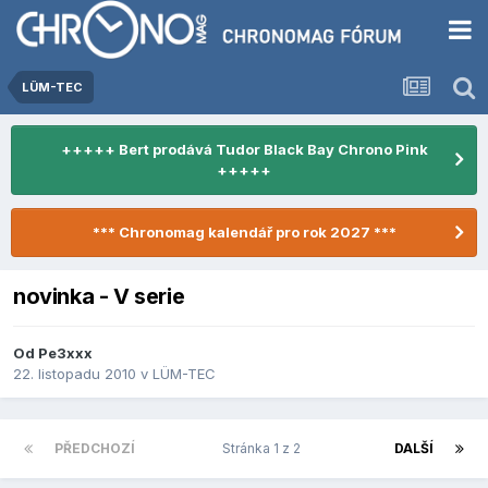
LÜM-TEC
+++++ Bert prodává Tudor Black Bay Chrono Pink
+++++
*** Chronomag kalendář pro rok 2027 ***
novinka - V serie
Od
Pe3xxx
22. listopadu 2010
v
LÜM-TEC
PŘEDCHOZÍ
Stránka 1 z 2
DALŠÍ