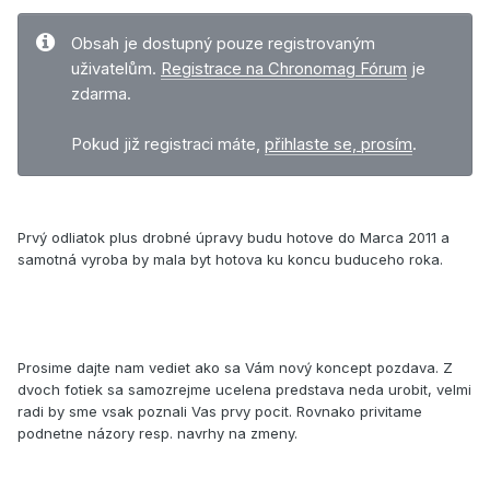
Obsah je dostupný pouze registrovaným
uživatelům.
Registrace na Chronomag Fórum
je
zdarma.
Pokud již registraci máte,
přihlaste se, prosím
.
Prvý odliatok plus drobné úpravy budu hotove do Marca 2011 a
samotná vyroba by mala byt hotova ku koncu buduceho roka.
Prosime dajte nam vediet ako sa Vám nový koncept pozdava. Z
dvoch fotiek sa samozrejme ucelena predstava neda urobit, velmi
radi by sme vsak poznali Vas prvy pocit. Rovnako privitame
podnetne názory resp. navrhy na zmeny.