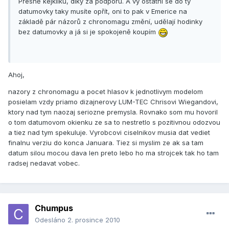
Přesně kejkliku, díky za podporu. A vy ostatní se do tý
datumovky taky musíte opřít, oni to pak v Emerice na
základě pár názorů z chronomagu změní, udělají hodinky
bez datumovky a já si je spokojeně koupím
Ahoj,
nazory z chronomagu a pocet hlasov k jednotlivym modelom
posielam vzdy priamo dizajnerovy LUM-TEC Chrisovi Wiegandovi,
ktory nad tym naozaj seriozne premysla. Rovnako som mu hovoril
o tom datumovom okienku ze sa to nestretlo s pozitivnou odozvou
a tiez nad tym spekuluje. Vyrobcovi ciselnikov musia dat vediet
finalnu verziu do konca Januara. Tiez si myslim ze ak sa tam
datum silou mocou dava len preto lebo ho ma strojcek tak ho tam
radsej nedavat vobec.
Chumpus
Odesláno
2. prosince 2010