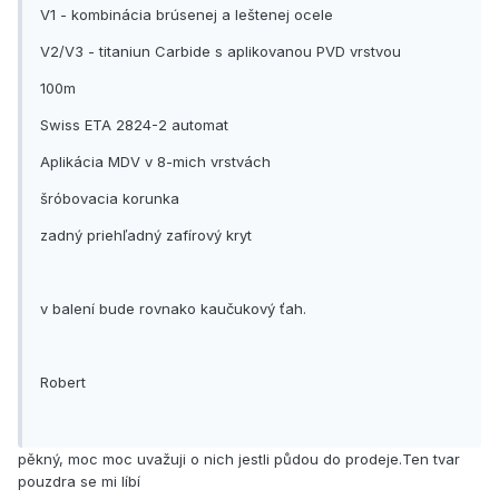
V1 - kombinácia brúsenej a leštenej ocele
V2/V3 - titaniun Carbide s aplikovanou PVD vrstvou
100m
Swiss ETA 2824-2 automat
Aplikácia MDV v 8-mich vrstvách
šróbovacia korunka
zadný priehľadný zafírový kryt
v balení bude rovnako kaučukový ťah.
Robert
pěkný, moc moc uvažuji o nich jestli půdou do prodeje.Ten tvar
pouzdra se mi líbí